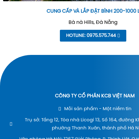
CUNG CẤP VÀ LẮP ĐẶT BÌNH 200-1000 
Bà nà Hills, Đà Nẵng
HOTLINE: 0975.575.744
CÔNG TY CỔ PHẦN KCB VIỆT NAM
Mỗi sản phẩm - Một niềm tin
Trụ sở: Tầng 12, Tòa nhà Licogi 13, Số 164, đường 
phường Thanh Xuân, thành phố Hà Nộ