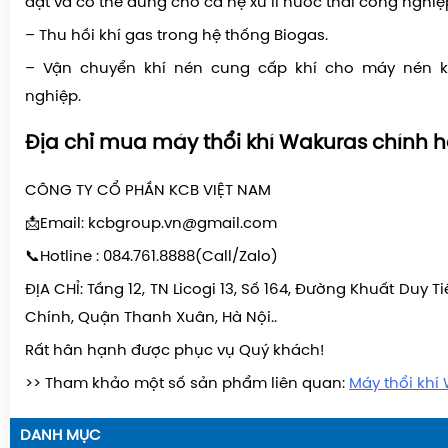
đặt và có thể dùng cho cả hệ xử lí nước thải công nghiệ
– Thu hồi khí gas trong hệ thống Biogas.
– Vận chuyển khí nén cung cấp khí cho máy nén k
nghiệp.
Địa chỉ mua máy thổi khí Wakuras chính 
CÔNG TY CỔ PHẦN KCB VIỆT NAM
📩Email: kcbgroup.vn@gmail.com
📞Hotline : 084.761.8888(Call/Zalo)
ĐỊA CHỈ: Tầng 12, TN Licogi 13, Số 164, Đường Khuất Duy 
Chính, Quận Thanh Xuân, Hà Nội..
Rất hân hạnh được phục vụ Quý khách!
>> Tham khảo một số sản phẩm liên quan:
Máy thổi khí
DANH MỤC