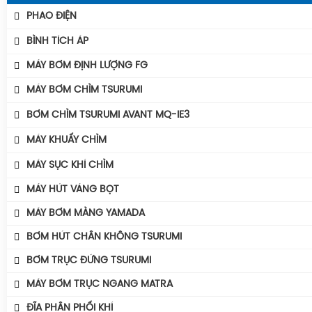
PHAO ĐIỆN
Phao Báo Mức
BÌNH TÍCH ÁP
Phao Điện Tecno- Italy
Bình Tích Áp Aquafill
MÁY BƠM ĐỊNH LƯỢNG FG
Phao Điện Tsurumi-Nhật
Bình Tích Áp VAREM
MÁY BƠM CHÌM TSURUMI
Bình Tích Áp Thể Tích
MÁY BƠM TSURUMI UNIVERSE
BƠM CHÌM TSURUMI AVANT MQ-IE3
Phụ Kiện Bình Tích Áp
MÁY BƠM TSURUMI AVANT
Máy Bơm Tsurumi Avant MQU
MÁY KHUẤY CHÌM
BÌNH GIÃN NỞ AQUAFILL
Máy Bơm Tsurumi Avant MQC
MÁY KHUẤY CHÌM TSURUMI ĐỘNG CƠ AVANT IE3
MÁY SỤC KHÍ CHÌM
Máy Bơm Tsurumi Avant MQB
Máy Khuấy Chìm Tsurumi
Máy Sục Khí Chìm Tsurumi Ber
MÁY HÚT VÁNG BỌT
Máy Bơm Tsurumi Avant MQS
Máy Sục Khí Chìm Tsurumi TRN
MÁY BƠM MÀNG YAMADA
Máy Bơm Tsurumi Avant MQG
Phụ Kiện Bơm Tsurumi
BƠM HÚT CHÂN KHÔNG TSURUMI
BƠM TRỤC ĐỨNG TSURUMI
MÁY BƠM TRỤC NGANG MATRA
ĐĨA PHÂN PHỐI KHÍ