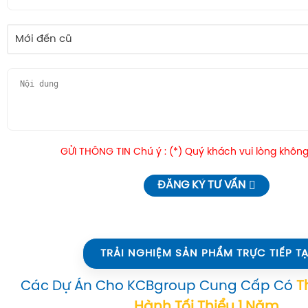
Mới đến cũ
GỬI THÔNG TIN Chú ý : (*) Quý khách vui lòng không
ĐĂNG KÝ TƯ VẤN
TRẢI NGHIỆM SẢN PHẨM TRỰC TIẾP TẠ
Các Dự Án Cho KCBgroup Cung Cấp Có
T
Hành Tối Thiểu 1 Năm