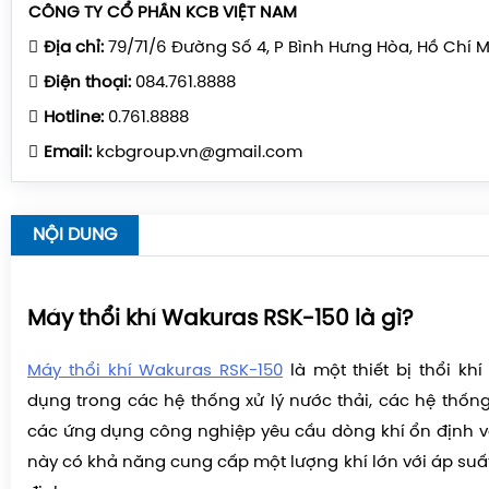
CÔNG TY CỔ PHẦN KCB VIỆT NAM
Địa chỉ:
79/71/6 Đường Số 4, P Bình Hưng Hòa, Hồ Chí 
Điện thoại:
084.761.8888
Hotline:
0.761.8888
Email:
kcbgroup.vn@gmail.com
NỘI DUNG
Máy thổi khí Wakuras RSK-150 là gì?
Máy thổi khí Wakuras RSK-150
là một thiết bị thổi kh
dụng trong các hệ thống xử lý nước thải, các hệ thốn
các ứng dụng công nghiệp yêu cầu dòng khí ổn định
này có khả năng cung cấp một lượng khí lớn với áp suấ