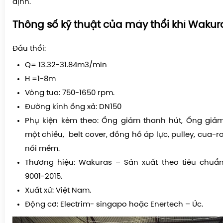
định.
Thông số kỹ thuật của máy thổi khí Wakur
Đầu thổi:
Q= 13.32-31.84m3/min
H =1-8m
Vòng tua: 750-1650 rpm.
Đường kính ống xả: DN150
Phụ kiện kèm theo: Ống giảm thanh hút, Ống giảm
một chiều, belt cover, đồng hồ áp lực, pulley, cua-r
nối mềm.
Thương hiệu: Wakuras – Sản xuất theo tiêu chuẩn
9001-2015.
Xuất xứ: Việt Nam.
Động cơ: Electrim- singapo hoặc Enertech – Úc.