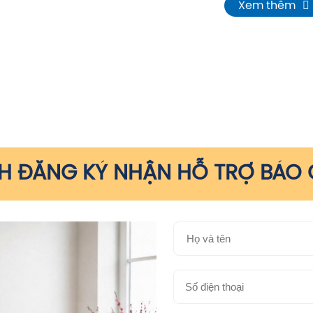
Xem thêm
 ĐĂNG KÝ NHẬN HỖ TRỢ BÁO G