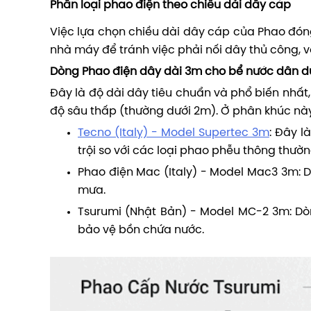
Phân loại phao điện theo chiều dài dây cáp
Việc lựa chọn chiều dài dây cáp của Phao đóng 
nhà máy để tránh việc phải nối dây thủ công, v
Dòng Phao điện dây dài 3m cho bể nước dân 
Đây là độ dài dây tiêu chuẩn và phổ biến nhất
độ sâu thấp (thường dưới 2m). Ở phân khúc này
Tecno (Italy) - Model Supertec 3m
: Đây l
trội so với các loại phao phễu thông thườn
Phao điện
Mac (Italy) - Model Mac3 3m: D
mưa.
Tsurumi (Nhật Bản) - Model MC-2 3m: Dò
bảo vệ bồn chứa nước.