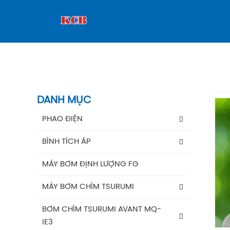
DANH MỤC
PHAO ĐIỆN
Phao Báo Mức
BÌNH TÍCH ÁP
Phao Điện Tecno- Italy
Bình Tích Áp Aquafill
MÁY BƠM ĐỊNH LƯỢNG FG
Phao Điện Tsurumi-Nhật
Bình Tích Áp VAREM
MÁY BƠM CHÌM TSURUMI
Bình Tích Áp Thể Tích
MÁY BƠM TSURUMI UNIVERSE
BƠM CHÌM TSURUMI AVANT MQ-
Phụ Kiện Bình Tích Áp
IE3
MÁY BƠM TSURUMI AVANT