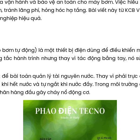
hóa vận hành và bảo vệ an toàn cho máy bơm. Việc hiểu 
tránh lãng phí, hỏng hóc hạ tầng. Bài viết này từ KCB V
 nghiệp hiệu quả.
o bơm tự động) là một thiết bị điện dùng để điều khiể
ng tắc hành trình nhưng thay vì tác động bằng tay, nó 
iệt để bài toán quản lý tài nguyên nước. Thay vì phải t
hi hết nước và tự ngắt khi nước đầy. Trong môi trường 
nhân hàng đầu gây cháy nổ động cơ.