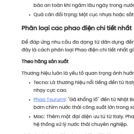
bảo an toàn khi ngâm lâu ngày trong nước
Quả cân đối trọng: Một cục nhựa hoặc sắt
Phân loại các phao điện chi tiết nhất
Để đáp ứng nhu cầu đa dạng từ dân dụng đến 
đây là cách phân loại
Phao điện
chi tiết nhất 
Theo hãng sản xuất
Thương hiệu luôn là yếu tố quan trọng ảnh hưởn
Tecno: Là thương hiệu nổi tiếng đến từ Ital
nhạy cực cao.
Phao Tsurumi
: "Gã khổng lồ" đến từ Nhật
bơm chìm nước thải công suất lớn trong x
Mac: Thêm một đại diện ưu tú từ Italy. 
hệ thống xử lý nước thải chuyên nghiệp.