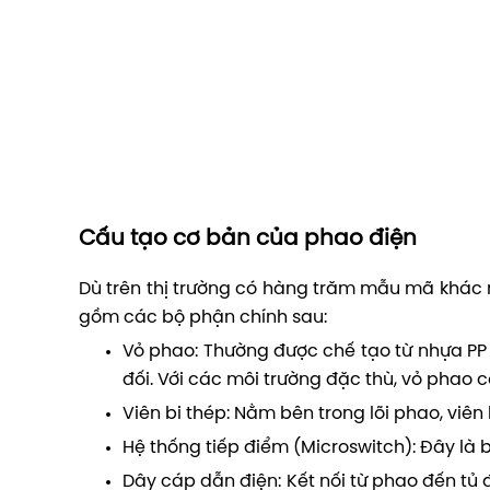
Cấu tạo cơ bản của phao điện
Dù trên thị trường có hàng trăm mẫu mã khác
gồm các bộ phận chính sau:
Vỏ phao: Thường được chế tạo từ nhựa PP
đối. Với các môi trường đặc thù, vỏ phao c
Viên bi thép: Nằm bên trong lõi phao, viê
Hệ thống tiếp điểm (Microswitch): Đây là 
Dây cáp dẫn điện: Kết nối từ phao đến tủ