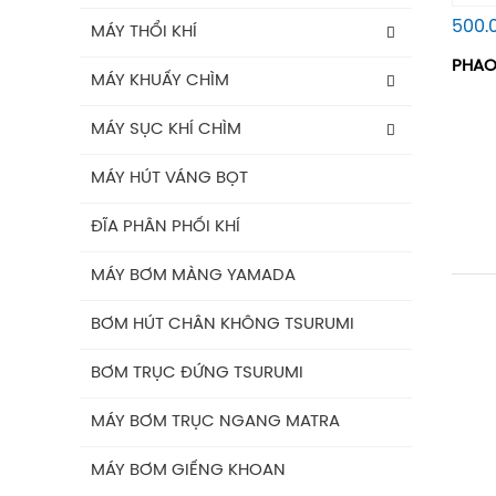
BÌNH GIÃN NỞ AQUAFILL
500.
Máy Bơm Tsurumi Avant MQU
MÁY THỔI KHÍ
PHAO
Máy Bơm Tsurumi Avant MQC
Máy Thổi Khí Con Sò GOORUI
MÁY KHUẤY CHÌM
Máy Bơm Tsurumi Avant MQB
Máy Thổi Khí Tsurumi
MÁY KHUẤY CHÌM TSURUMI ĐỘNG
MÁY SỤC KHÍ CHÌM
CƠ AVANT IE3
Máy Bơm Tsurumi Avant MQS
Máy Thổi Khí Wakuras
Máy Sục Khí Chìm Tsurumi Ber
MÁY HÚT VÁNG BỌT
Máy Khuấy Chìm Tsurumi
Máy Bơm Tsurumi Avant MQG
Máy Thổi Khí Công Suất
Máy Sục Khí Chìm Tsurumi TRN
ĐĨA PHÂN PHỐI KHÍ
Phụ Kiện Bơm Tsurumi
Máy Thổi Khí Turbo
MÁY BƠM MÀNG YAMADA
BƠM HÚT CHÂN KHÔNG TSURUMI
BƠM TRỤC ĐỨNG TSURUMI
MÁY BƠM TRỤC NGANG MATRA
MÁY BƠM GIẾNG KHOAN