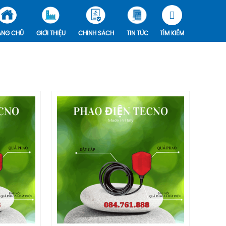
ANG CHỦ
GIỚI THIỆU
CHÍNH SÁCH
TIN TỨC
TÌM KIẾM