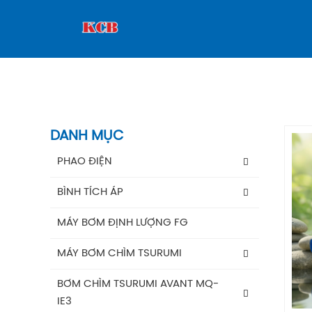
DANH MỤC
PHAO ĐIỆN
Phao Báo Mức
BÌNH TÍCH ÁP
Phao Điện Tecno- Italy
Bình Tích Áp Aquafill
MÁY BƠM ĐỊNH LƯỢNG FG
Phao Điện Tsurumi-Nhật
Bình Tích Áp VAREM
MÁY BƠM CHÌM TSURUMI
Bình Tích Áp Thể Tích
MÁY BƠM TSURUMI UNIVERSE
BƠM CHÌM TSURUMI AVANT MQ-
Phụ Kiện Bình Tích Áp
IE3
MÁY BƠM TSURUMI AVANT