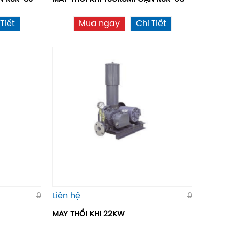
Tiết
Mua ngay
Chi Tiết
0
Liên hệ
0
MÁY THỔI KHÍ 22KW