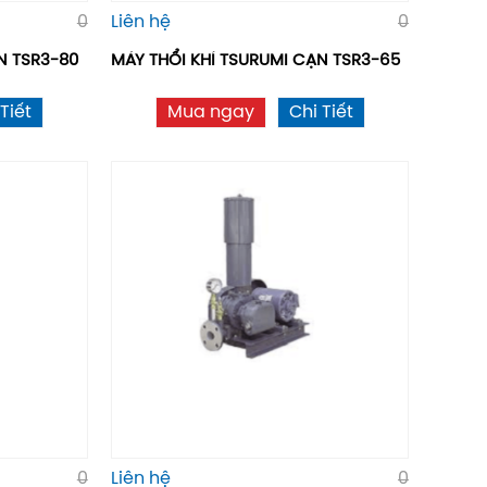
0
Liên hệ
0
̣N TSR3-80
MÁY THỔI KHÍ TSURUMI CẠN TSR3-65
Tiết
Mua ngay
Chi Tiết
0
Liên hệ
0