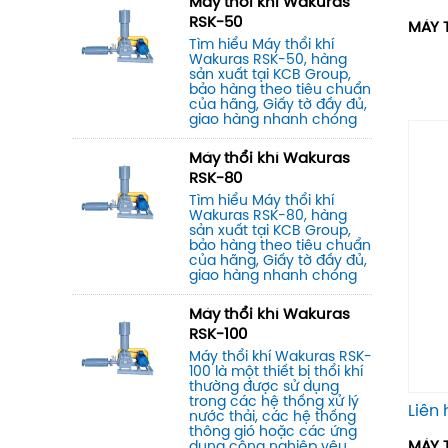
Máy thổi khí Wakuras
RSK-50
MÁY 
Máy Bơm Tsurumi SF
Tìm hiểu Máy thổi khí
Wakuras RSK-50, hàng
Bơm Nước Thải Tsurumi U
sản xuất tại KCB Group,
bảo hàng theo tiêu chuẩn
của hãng, Giấy tờ đầy đủ,
Bơm Nước Thải Tsurumi UT
giao hàng nhanh chóng
Bơm Nước Biển Tsurumi TM
Máy thổi khí Wakuras
RSK-80
Bơm Nước Thải Cắt Rác C
Tìm hiểu Máy thổi khí
Wakuras RSK-80, hàng
Bơm Nước Thải Tsurumi Nghiền
sản xuất tại KCB Group,
bảo hàng theo tiêu chuẩn
Cắt Rác BN
của hãng, Giấy tờ đầy đủ,
giao hàng nhanh chóng
Máy Bơm Nghiền Rác Tsurumi MG
Máy thổi khí Wakuras
Máy Bơm Chìm Tsurumi 1 Pha
RSK-100
(220V)
Máy thổi khí Wakuras RSK-
100 là một thiết bị thổi khí
thường được sử dụng
trong các hệ thống xử lý
Liên 
nước thải, các hệ thống
thông gió hoặc các ứng
MÁY 
dụng công nghiệp yêu