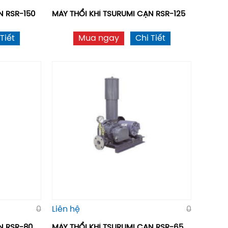
̣N RSR-150
MÁY THỔI KHÍ TSURUMI CẠN RSR-125
Tiết
Mua ngay
Chi Tiết
0
Liên hệ
0
̣N RSR-80
MÁY THỔI KHÍ TSURUMI CẠN RSR-65