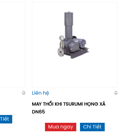
0
Liên hệ
0
MÁY THỔI KHÍ TSURUMI HỌNG XẢ
DN65
Tiết
Mua ngay
Chi Tiết