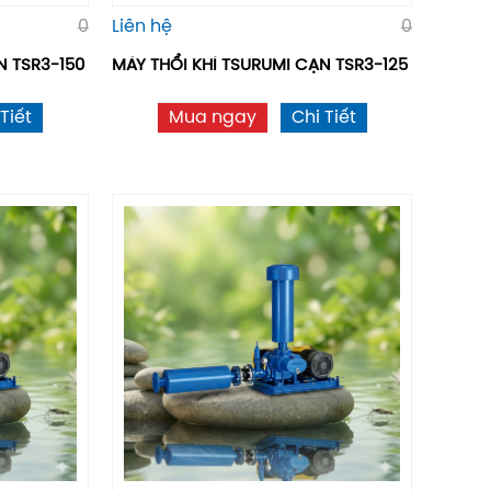
0
Liên hệ
0
̣N TSR3-150
MÁY THỔI KHÍ TSURUMI CẠN TSR3-125
Tiết
Mua ngay
Chi Tiết