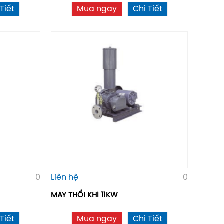
Tiết
Mua ngay
Chi Tiết
0
Liên hệ
0
MÁY THỔI KHÍ 11KW
Tiết
Mua ngay
Chi Tiết