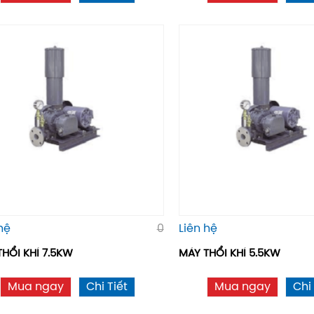
hệ
0
Liên hệ
HỔI KHÍ 7.5KW
MÁY THỔI KHÍ 5.5KW
Mua ngay
Chi Tiết
Mua ngay
Chi 