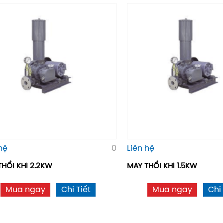
hệ
0
Liên hệ
THỔI KHÍ 2.2KW
MÁY THỔI KHÍ 1.5KW
Mua ngay
Chi Tiết
Mua ngay
Chi 