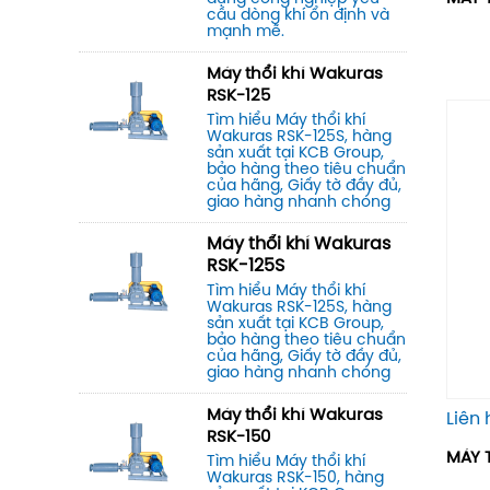
cầu dòng khí ổn định và
mạnh mẽ.
Máy thổi khí Wakuras
RSK-125
Tìm hiểu Máy thổi khí
Wakuras RSK-125S, hàng
sản xuất tại KCB Group,
bảo hàng theo tiêu chuẩn
của hãng, Giấy tờ đầy đủ,
giao hàng nhanh chóng
Máy thổi khí Wakuras
RSK-125S
Tìm hiểu Máy thổi khí
Wakuras RSK-125S, hàng
sản xuất tại KCB Group,
bảo hàng theo tiêu chuẩn
của hãng, Giấy tờ đầy đủ,
giao hàng nhanh chóng
Máy thổi khí Wakuras
Liên 
RSK-150
MÁY 
Tìm hiểu Máy thổi khí
Wakuras RSK-150, hàng