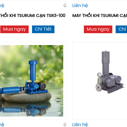
hệ
0
Liên hệ
THỔI KHÍ TSURUMI CẠN TSR3-100
MÁY THỔI KHÍ TSURUMI CA
Mua ngay
Chi Tiết
Mua ngay
Chi 
hệ
0
Liên hệ