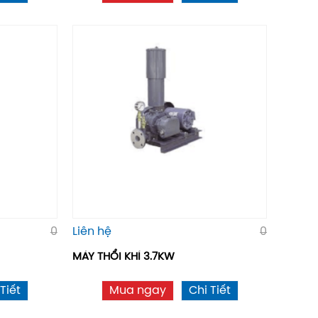
0
Liên hệ
0
MÁY THỔI KHÍ 3.7KW
Tiết
Mua ngay
Chi Tiết