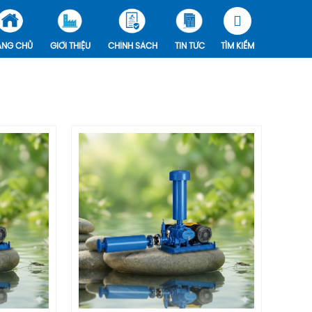
ANG CHỦ
GIỚI THIỆU
CHÍNH SÁCH
TIN TỨC
TÌM KIẾM