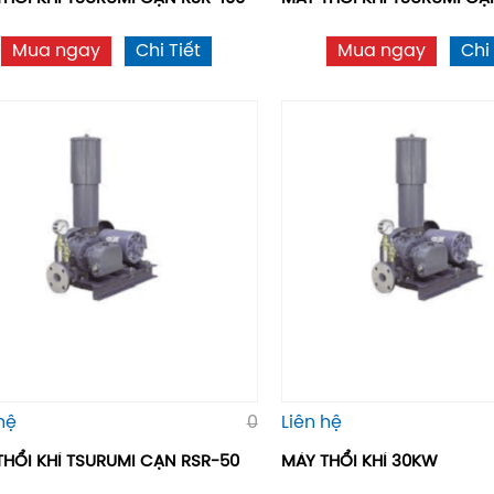
Mua ngay
Chi Tiết
Mua ngay
Chi 
hệ
0
Liên hệ
THỔI KHÍ TSURUMI CẠN RSR-50
MÁY THỔI KHÍ 30KW