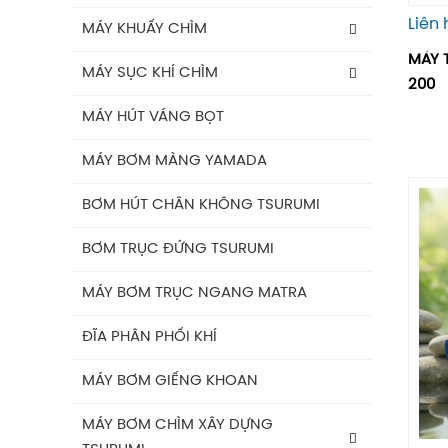
BÌNH GIÃN NỞ AQUAFILL
Liên 
Máy Bơm Tsurumi Avant MQU
MÁY KHUẤY CHÌM
MÁY 
Máy Bơm Tsurumi Avant MQC
MÁY KHUẤY CHÌM TSURUMI ĐỘNG
MÁY SỤC KHÍ CHÌM
200
CƠ AVANT IE3
Máy Bơm Tsurumi Avant MQB
Máy Sục Khí Chìm Tsurumi Ber
MÁY HÚT VÁNG BỌT
Máy Khuấy Chìm Tsurumi
Máy Bơm Tsurumi Avant MQS
Máy Sục Khí Chìm Tsurumi TRN
MÁY BƠM MÀNG YAMADA
Máy Bơm Tsurumi Avant MQG
BƠM HÚT CHÂN KHÔNG TSURUMI
Phụ Kiện Bơm Tsurumi
BƠM TRỤC ĐỨNG TSURUMI
MÁY BƠM TRỤC NGANG MATRA
ĐĨA PHÂN PHỐI KHÍ
MÁY BƠM GIẾNG KHOAN
MÁY BƠM CHÌM XÂY DỰNG