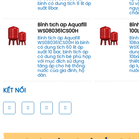
bình có dung tích 8 lít áp
từ v
suất 8bar.
nguy
chắ
Bình tích áp Aquafill
Bình
WS080361CS00H
100L
Bình tích áp Aquafill
Bình
WS080361CS00H là bình
10Ba
có dung tích 60 lít áp
WS1
suất 10 bar, bình tích áp
dung
có dung tích bé phù hợp
10ba
với mục đích sử dụng
thiế
tăng áp cho hệ thống
áp l
nước của gia đình, hộ
nướ
dân.
KẾT NỐI