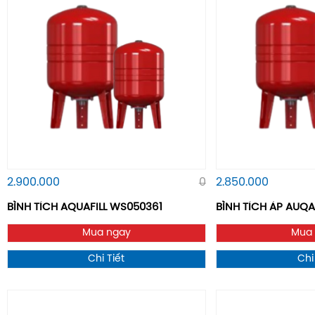
2.900.000
0
2.850.000
BÌNH TÍCH AQUAFILL WS050361
BÌNH TÍCH ÁP AUQAF
Mua ngay
Mua
Chi Tiết
Chi