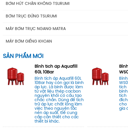
BƠM HÚT CHÂN KHÔNG TSURUMI
BƠM TRỤC ĐỨNG TSURUMI
MÁY BƠM TRỤC NGANG MATRA
MÁY BƠM GIẾNG KHOAN
SẢN PHẨM MỚI
Bình tích áp Aquafill
Bình
60L 10Bar
WS0
Bình tích áp Aquafill 60L
Bình
10Bar hay còn gọi là bình
WS0
áp lực. Là bình được làm
tích 
từ vật liệu thép cacbon
bình
nguyên khối có cấu tạo
tích
chắc chắn. Dùng để tích
đích
trữ áp lực chất lỏng làm
cho
việc theo nguyên tắc
gia 
nén áp suất. Để cung
cấp cần thiết cho các
thiết bi khác.