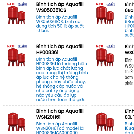
Bình tích áp Aquafill
Bình
WS050361CS
6Ba
Bình tích áp Aquafill
Bình
WS050361CS, bình có
6Bar
dung tích 50 lít áp suất
HP0
10 bar.
bình
suất
Bình tích áp Aquafill
Bình
HP008361
WS0
Bình tích áp Aquafill
Bình 
HP008361 là thương hiệu
WS00
bình áp lực chất lượng
thiế
cao trong thị trường bình
bơm 
áp lực cho hệ thống
phòng cháy chữa cháy,
phân
hệ thống cấp nước và
cho bất kỳ ứng dụng
nào yêu cầu áp lực
nước trên toàn thế giới.
Bình tích áp Aquafill
Bình
WSN20H61
80L 
Bình tích áp Aquafill
Bình
WSN20H61 có model là:
10Ba
HP008361CS000000,
áp l