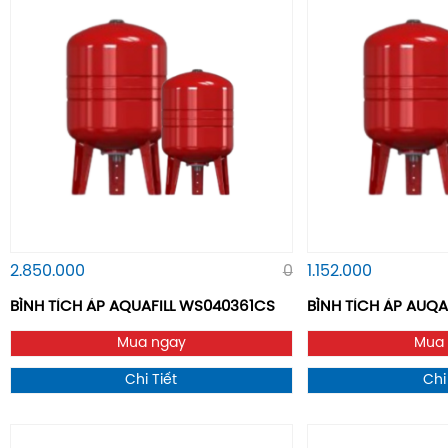
2.850.000
0
1.152.000
BÌNH TÍCH ÁP AQUAFILL WS040361CS
BÌNH TÍCH ÁP AUQAF
Mua ngay
Mua
Chi Tiết
Chi