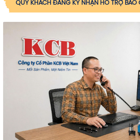
QUÝ KHÁCH ĐĂNG KÝ NHẬN HỖ TRỢ BÁO G