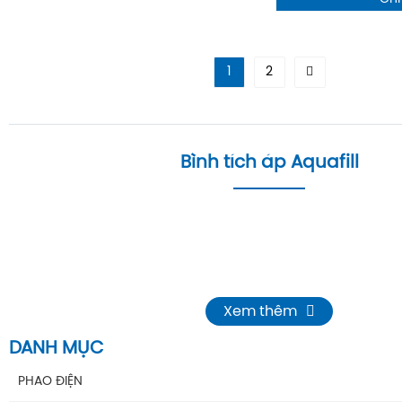
1
2
Bình tích áp Aquafill
Xem thêm
DANH MỤC
PHAO ĐIỆN