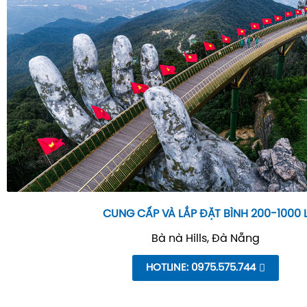
CUNG CẤP VÀ LẮP ĐẶT BÌNH 200-1000 
Bà nà Hills, Đà Nẵng
HOTLINE: 0975.575.744