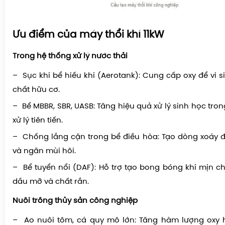
Ưu điểm của máy thổi khí 11kW
Trong hệ thống xử lý nước thải
– Sục khí bể hiếu khí (Aerotank): Cung cấp oxy để vi 
chất hữu cơ.
– Bể MBBR, SBR, UASB: Tăng hiệu quả xử lý sinh học tr
xử lý tiên tiến.
– Chống lắng cặn trong bể điều hòa: Tạo dòng xoáy 
và ngăn mùi hôi.
– Bể tuyển nổi (DAF): Hỗ trợ tạo bong bóng khí mịn ch
dầu mỡ và chất rắn.
Nuôi trồng thủy sản công nghiệp
– Ao nuôi tôm, cá quy mô lớn: Tăng hàm lượng oxy h