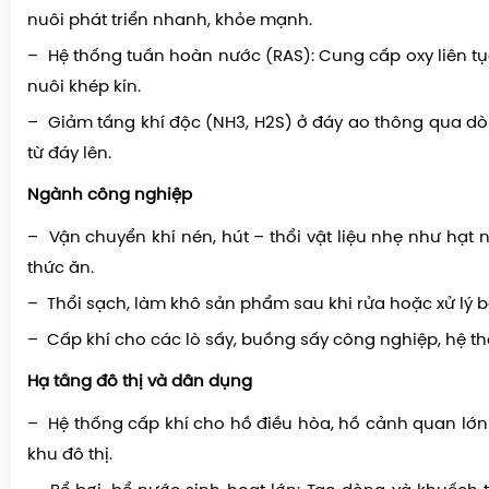
nuôi phát triển nhanh, khỏe mạnh.
– Hệ thống tuần hoàn nước (RAS): Cung cấp oxy liên tụ
nuôi khép kín.
– Giảm tầng khí độc (NH3, H2S) ở đáy ao thông qua d
từ đáy lên.
Ngành công nghiệp
– Vận chuyển khí nén, hút – thổi vật liệu nhẹ như hạt n
thức ăn.
– Thổi sạch, làm khô sản phẩm sau khi rửa hoặc xử lý b
– Cấp khí cho các lò sấy, buồng sấy công nghiệp, hệ t
Hạ tầng đô thị và dân dụng
– Hệ thống cấp khí cho hồ điều hòa, hồ cảnh quan lớn 
khu đô thị.