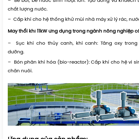
– Bể bơi, bể nước sinh hoạt lớn: Tạo dòng và khuếch t
chất lượng nước.
– Cấp khí cho hệ thống khử mùi nhà máy xử lý rác, nước
Máy thổi khí 11kW ứng dụng trong ngành nông nghiệp 
– Sục khí cho thủy canh, khí canh: Tăng oxy trong
dưỡng.
– Bón phân khí hóa (bio-reactor): Cấp khí cho hệ vi sin
chăn nuôi.