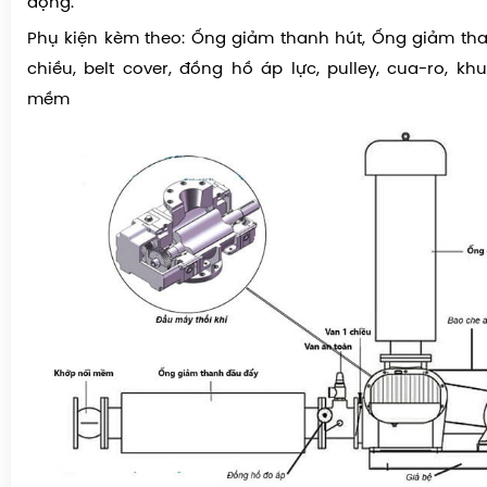
động.
Phụ kiện kèm theo: Ống giảm thanh hút, Ống giảm th
chiều, belt cover, đồng hồ áp lực, pulley, cua-ro, kh
mềm