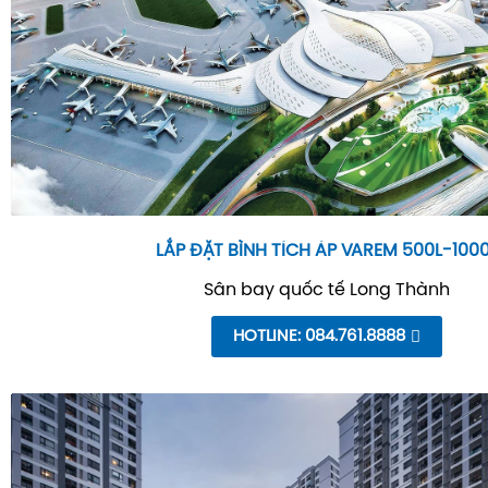
LẮP ĐẶT BÌNH TÍCH ÁP VAREM 500L-100
Sân bay quốc tế Long Thành
HOTLINE: 084.761.8888