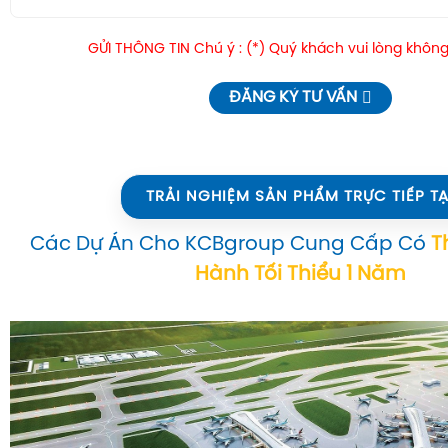
GỬI THÔNG TIN Chú ý : (*) Quý khách vui lòng không
ĐĂNG KÝ TƯ VẤN
TRẢI NGHIỆM SẢN PHẨM TRỰC TIẾP TẠ
Các Dự Án Cho KCBgroup Cung Cấp Có
T
Hành Tối Thiểu 1 Năm