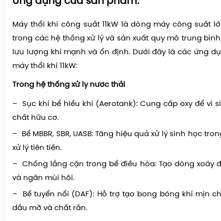
Ứng dụng của sản phẩm:
Máy thổi khí công suất 11kW là dòng máy công suất l
trong các hệ thống xử lý và sản xuất quy mô trung bình
lưu lượng khí mạnh và ổn định. Dưới đây là các ứng d
máy thổi khí 11kW:
Trong hệ thống xử lý nước thải
– Sục khí bể hiếu khí (Aerotank): Cung cấp oxy để vi 
chất hữu cơ.
– Bể MBBR, SBR, UASB: Tăng hiệu quả xử lý sinh học tr
xử lý tiên tiến.
– Chống lắng cặn trong bể điều hòa: Tạo dòng xoáy 
và ngăn mùi hôi.
– Bể tuyển nổi (DAF): Hỗ trợ tạo bong bóng khí mịn ch
dầu mỡ và chất rắn.