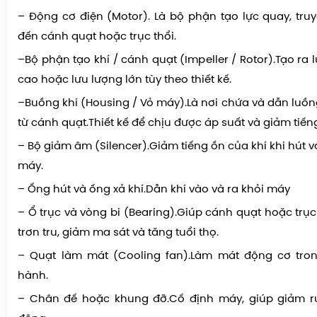
– Động cơ điện (Motor). Là bộ phận tạo lực quay, tr
đến cánh quạt hoặc trục thổi.
–Bộ phận tạo khí / cánh quạt (Impeller / Rotor).Tạo ra 
cao hoặc lưu lượng lớn tùy theo thiết kế.
–Buồng khí (Housing / Vỏ máy).Là nơi chứa và dẫn luồn
từ cánh quạt.Thiết kế để chịu được áp suất và giảm tiến
– Bộ giảm âm (Silencer).Giảm tiếng ồn của khí khi hút v
máy.
– Ống hút và ống xả khí.Dẫn khí vào và ra khỏi máy
– Ổ trục và vòng bi (Bearing).Giúp cánh quạt hoặc trụ
trơn tru, giảm ma sát và tăng tuổi thọ.
– Quạt làm mát (Cooling fan).Làm mát động cơ tron
hành.
– Chân đế hoặc khung đỡ.Cố định máy, giúp giảm ru