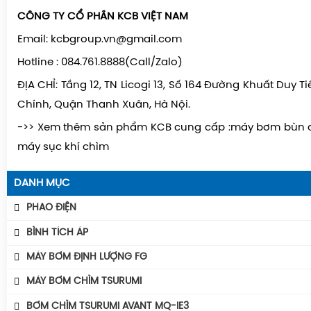
CÔNG TY CỔ PHẦN KCB VIỆT NAM
Email: kcbgroup.vn@gmail.com
Hotline : 084.761.8888(Call/Zalo)
ĐỊA CHỈ: Tầng 12, TN Licogi 13, Số 164 Đường Khuất Duy 
Chính, Quận Thanh Xuân, Hà Nội.
->> Xem thêm sản phẩm KCB cung cấp :máy bơm bùn đ
máy sục khí chìm
DANH MỤC
PHAO ĐIỆN
Phao Báo Mức
BÌNH TÍCH ÁP
Phao Điện Tecno- Italy
Bình Tích Áp Aquafill
MÁY BƠM ĐỊNH LƯỢNG FG
Phao Điện Tsurumi-Nhật
Bình Tích Áp VAREM
MÁY BƠM CHÌM TSURUMI
Bình Tích Áp Thể Tích
MÁY BƠM TSURUMI UNIVERSE
BƠM CHÌM TSURUMI AVANT MQ-IE3