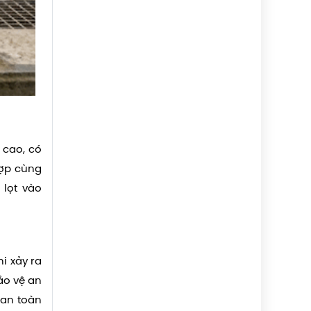
 cao, có
hợp cùng
 lọt vào
i xảy ra
ảo vệ an
 an toàn