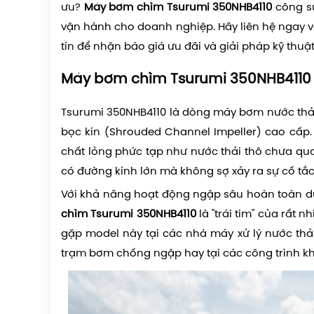
ưu?
Máy bơm chìm Tsurumi 350NHB4110
công su
vận hành cho doanh nghiệp. Hãy liên hệ ngay 
tín để nhận báo giá ưu đãi và giải pháp kỹ thuật 
Máy bơm chìm Tsurumi 350NHB4110 l
Tsurumi 350NHB4110 là dòng máy bơm nước thả
bọc kín (Shrouded Channel Impeller) cao cấp.
chất lỏng phức tạp như nước thải thô chưa qua 
có đường kính lớn mà không sợ xảy ra sự cố tắ
Với khả năng hoạt động ngập sâu hoàn toàn d
chìm Tsurumi 350NHB4110
là "trái tim" của rất 
gặp model này tại các nhà máy xử lý nước thải 
trạm bơm chống ngập hay tại các công trình k