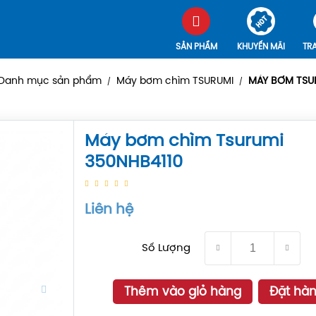
SẢN PHẨM
KHUYẾN MÃI
TR
Danh mục sản phẩm
Máy bơm chìm TSURUMI
MÁY BƠM TSUR
/
/
Máy bơm chìm Tsurumi
350NHB4110
Liên hệ
Số Lượng
Thêm vào giỏ hàng
Đặt hà