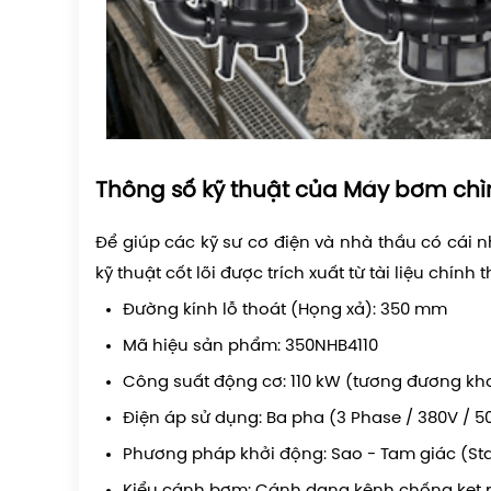
Thông số kỹ thuật của Máy bơm ch
Để giúp các kỹ sư cơ điện và nhà thầu có cái n
kỹ thuật cốt lõi được trích xuất từ tài liệu chính
Đường kính lỗ thoát (Họng xả): 350 mm
Mã hiệu sản phẩm: 350NHB4110
Công suất động cơ: 110 kW (tương đương kh
Điện áp sử dụng: Ba pha (3 Phase / 380V / 5
Phương pháp khởi động: Sao - Tam giác (Sta