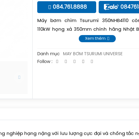
084.761.8888
08476
Máy bơm chìm Tsurumi 350NHB4110 cô
110kW họng xả 350mm chính hãng Nhật B
Việt Nam phân phối dòng bơm cánh kên
Xem thêm
kẹt giá tốt nhất.
Danh mục
MÁY BƠM TSURUMI UNIVERSE
Follow :
ông nghiệp hạng nặng với lưu lượng cực đại và chống tắc n