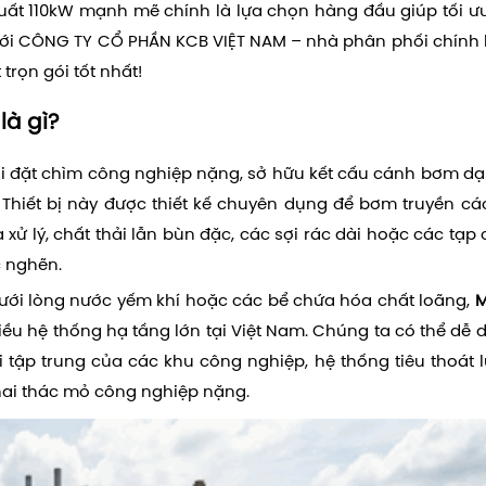
ất 110kW mạnh mẽ chính là lựa chọn hàng đầu giúp tối ưu
với CÔNG TY CỔ PHẦN KCB VIỆT NAM – nhà phân phối chính
trọn gói tốt nhất!
à gì?
i đặt chìm công nghiệp nặng, sở hữu kết cấu cánh bơm d
 Thiết bị này được thiết kế chuyên dụng để bơm truyền c
xử lý, chất thải lẫn bùn đặc, các sợi rác dài hoặc các tạp 
c nghẽn.
ưới lòng nước yếm khí hoặc các bể chứa hóa chất loãng,
M
nhiều hệ thống hạ tầng lớn tại Việt Nam. Chúng ta có thể dễ 
tập trung của các khu công nghiệp, hệ thống tiêu thoát lũ
hai thác mỏ công nghiệp nặng.