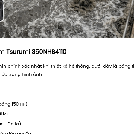
ìm Tsurumi 350NHB4110
hìn chính xác nhất khi thiết kế hệ thống, dưới đây là bảng 
 thức trong hình ảnh
oảng 150 HP)
0Hz)
r - Delta)