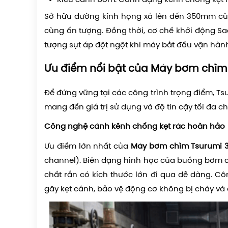
Kiểu cánh bơm: Cánh dạng kênh chống kẹt 
Sở hữu đường kính họng xả lên đến 350mm cùng
cùng ấn tượng. Đồng thời, cơ chế khởi động Sa
tượng sụt áp đột ngột khi máy bắt đầu vận hàn
Ưu điểm nổi bật của Máy bơm chìm
Để đứng vững tại các công trình trọng điểm, Tsu
mang đến giá trị sử dụng và độ tin cậy tối đa c
Công nghệ cánh kênh chống kẹt rác hoàn hảo
Ưu điểm lớn nhất của
Máy bơm chìm Tsurumi 
channel). Biên dạng hình học của buồng bơm cho
chất rắn có kích thước lớn đi qua dễ dàng. C
gây kẹt cánh, bảo vệ động cơ không bị cháy và d