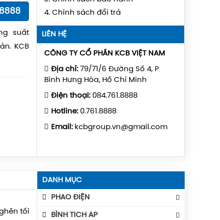
18888
4. Chính sách đổi trả
ng suất
LIÊN HỆ
ản. KCB
CÔNG TY CỔ PHẦN KCB VIỆT NAM
h chống
Địa chỉ:
79/71/6 Đường Số 4, P
Bình Hưng Hòa, Hồ Chí Minh
Điện thoại:
084.761.8888
Hotline:
0.761.8888
Email:
kcbgroup.vn@gmail.com
DANH MỤC
PHAO ĐIỆN
ghẽn tối
Phao Báo Mức
BÌNH TÍCH ÁP