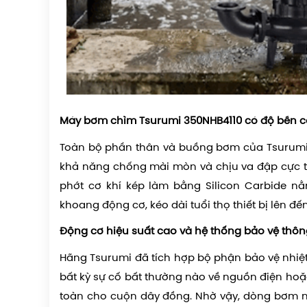
Máy bơm chìm Tsurumi 350NHB4110 có đ
ộ bền c
Toàn bộ phần thân và buồng bơm của
Tsurumi
khả năng chống mài mòn và chịu va đập cực tố
phớt cơ khí kép làm bằng Silicon Carbide nằ
khoang động cơ, kéo dài tuổi thọ thiết bị lên 
Động cơ hiệu suất cao và hệ thống bảo vệ thô
Hãng Tsurumi đã tích hợp bộ phận bảo vệ nhiệt
bất kỳ sự cố bất thường nào về nguồn điện hoặc
toàn cho cuộn dây đồng. Nhờ vậy, dòng bơm nà