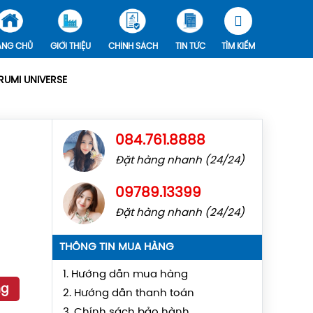
ANG CHỦ
GIỚI THIỆU
CHÍNH SÁCH
TIN TỨC
TÌM KIẾM
UMI UNIVERSE
084.761.8888
Đặt hàng nhanh (24/24)
09789.13399
Đặt hàng nhanh (24/24)
THÔNG TIN MUA HÀNG
1. Hướng dẫn mua hàng
ng
2. Hướng dẫn thanh toán
3. Chính sách bảo hành