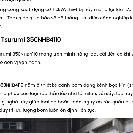
rác độc quyền
 công suất động cơ 110kW, thiết bị này mang lại lưu lượ
o - Tam giác giúp bảo vệ hệ thống lưới điện công nghiệp k
h.
 Tsurumi 350NHB4110
rumi 350NHB4110 mang trên mình hàng loạt cải tiến cơ khí vư
ho đơn vị vận hành.
350NHB4110
nằm ở thiết kế cánh bơm dạng kênh bọc kín (
 phép các loại rác thải dẻo như túi nilon, vải sấy, tóc hay
ông nghệ này giúp loại bỏ hoàn toàn nguy cơ rác quấn qu
uy trì lưu lượng bơm luôn ổn định liên tục.