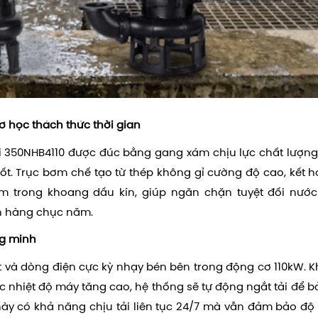
ơ học thách thức thời gian
 350NHB4110
được đúc bằng gang xám chịu lực chất lượng
t. Trục bơm chế tạo từ thép không gỉ cường độ cao, kết 
m trong khoang dầu kín, giúp ngăn chặn tuyệt đối nước
đến hàng chục năm.
ng minh
 và dòng điện cực kỳ nhạy bén bên trong động cơ 110kW. Kh
 nhiệt độ máy tăng cao, hệ thống sẽ tự động ngắt tải để b
y có khả năng chịu tải liên tục 24/7 mà vẫn đảm bảo độ