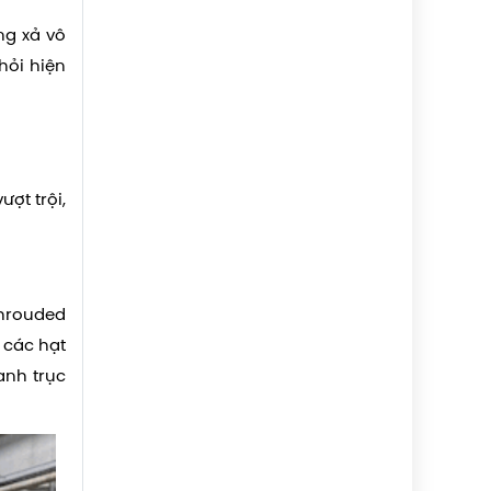
ng xả vô
hỏi hiện
ợt trội,
shrouded
 các hạt
anh trục