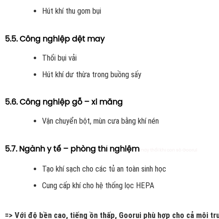
Hút khí thu gom bụi
5.5. Công nghiệp dệt may
Thổi bụi vải
Hút khí dư thừa trong buồng sấy
5.6. Công nghiệp gỗ – xi măng
Vận chuyển bột, mùn cưa bằng khí nén
5.7. Ngành y tế – phòng thí nghiệm
máy thổi khí con sò Goorui
Tạo khí sạch cho các tủ an toàn sinh học
Cung cấp khí cho hệ thống lọc HEPA
=> Với độ bền cao, tiếng ồn thấp, Goorui phù hợp cho cả môi t