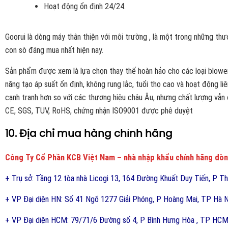
Hoạt động ổn định 24/24.
Goorui là dòng máy thân thiện với môi trường , là một trong những thư
con sò đáng mua nhất hiện nay.
Sản phẩm được xem là lựa chọn thay thế hoàn hảo cho các loại blowe
năng tạo áp suất ổn định, không rung lắc, tuổi thọ cao và hoạt động li
cạnh tranh hơn so với các thương hiệu châu Âu, nhưng chất lượng vẫn
CE, SGS, TUV, RoHS, chứng nhận ISO9001 được phê duyệt
10. Địa chỉ mua hàng chính hãng
Công Ty Cổ Phần KCB Việt Nam – nhà nhập khẩu chính hãng dò
+ Trụ sở: Tầng 12 tòa nhà Licogi 13, 164 Đường Khuất Duy Tiến, P Th
+ VP Đại diện HN: Số 41 Ngõ 1277 Giải Phóng, P Hoàng Mai, TP Hà N
+ VP Đại diện HCM: 79/71/6 Đường số 4, P Bình Hưng Hòa , TP HC