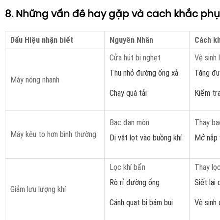
8. Những vấn đề hay gặp và cách khắc ph
Dấu Hiệu nhận biết
Nguyên Nhân
Cách k
Cửa hút bị nghẹt
Vệ sinh 
Thu nhỏ đường ống xả
Tăng đư
Máy nóng nhanh
Chạy quá tải
Kiểm tr
Bạc đạn mòn
Thay bạ
Máy kêu to hơn bình thường
Dị vật lọt vào buồng khí
Mở nắp 
Lọc khí bẩn
Thay lọc
Rò rỉ đường ống
Siết lại
Giảm lưu lượng khí
Cánh quạt bị bám bụi
Vệ sinh 