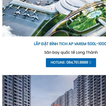
LẮP ĐẶT BÌNH TÍCH ÁP VAREM 500L-100
Sân bay quốc tế Long Thành
HOTLINE: 084.761.8888