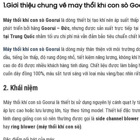
1.Giới thiệu chung về máy thổi khí con sò Go
Máy thổi khí con sò Goorui
là dòng thiết bị tạo khí nén áp suất thấp
phát triển bởi hãng
Goorui – Đức
, nhưng được sản xuất trực tiếp tại
tại Trung Quốc
nhằm tối ưu chi phí mà vẫn đảm bảo tiêu chuẩn chất 
Máy thổi khí con sò Goorui
là dòng máy thân thiện với môi trường 
dầu, tiếng ồn thấp, độ rung động nhỏ, tiết kiệm năng lượng, không khí 
cao do đó được nhiều khách hàng tinh dùng. Chất liệu được làm bằn
cuổn dây đồng 100%, màu sắt tươi sáng với loại màu vàng/bạc nhìn rấ
2. Khái niệm
Máy thổi khí con sò Goorui là thiết bị sử dụng nguyên lý cánh quạt ly 
áp lực cao hoặc lưu lượng lớn, tùy theo từng model. Thiết kế đặc trư
hình dạng giống con sò nên thường được gọi là
side channel blower 
hay
ring blower (máy thổi khí con sò)
.
Đặc điểm nổi bật của máy: