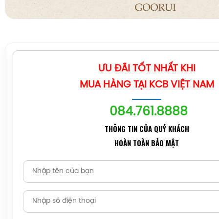
ƯU ĐÃI TỐT NHẤT KHI
MUA HÀNG TẠI KCB VIỆT NAM
084.761.8888
THÔNG TIN CỦA QUÝ KHÁCH
HOÀN TOÀN BẢO MẬT