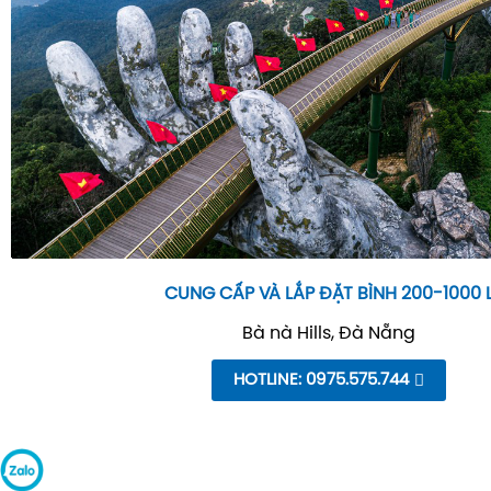
CUNG CẤP VÀ LẮP ĐẶT BÌNH 200-1000 
Bà nà Hills, Đà Nẵng
HOTLINE: 0975.575.744