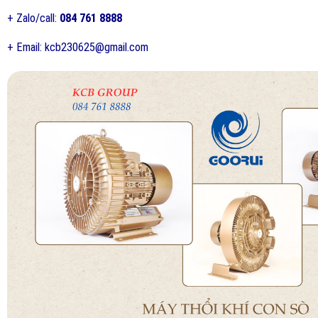
+ Zalo/call:
084 761 8888
+ Email: kcb230625@gmail.com