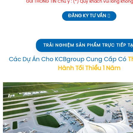
GỬI THÔNG TIN Chú ý : (*) Quý khách vui lòng không
ĐĂNG KÝ TƯ VẤN
TRẢI NGHIỆM SẢN PHẨM TRỰC TIẾP TẠ
Các Dự Án Cho KCBgroup Cung Cấp Có
T
Hành Tối Thiểu 1 Năm