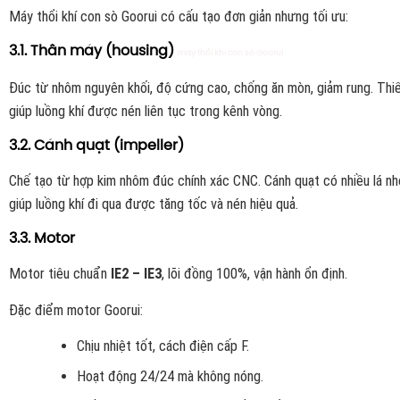
Máy thổi khí con sò Goorui có cấu tạo đơn giản nhưng tối ưu:
3.1. Thân máy (housing)
máy thổi khí con sò Goorui
Đúc từ nhôm nguyên khối, độ cứng cao, chống ăn mòn, giảm rung. Thi
giúp luồng khí được nén liên tục trong kênh vòng.
3.2. Cánh quạt (impeller)
Chế tạo từ hợp kim nhôm đúc chính xác CNC. Cánh quạt có nhiều lá nh
giúp luồng khí đi qua được tăng tốc và nén hiệu quả.
3.3. Motor
Motor tiêu chuẩn
IE2 – IE3
, lõi đồng 100%, vận hành ổn định.
Đặc điểm motor Goorui:
Chịu nhiệt tốt, cách điện cấp F.
Hoạt động 24/24 mà không nóng.