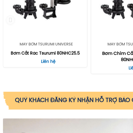
MÁY BƠM TSURUMI UNIVERSE
MÁY BƠM TSU
Bơm Cắt Rác Tsurumi 80NHC25.5
Bơm Chìm Cắt
80NH
Liên hệ
Li
QUÝ KHÁCH ĐĂNG KÝ NHẬN HỖ TRỢ BÁO G