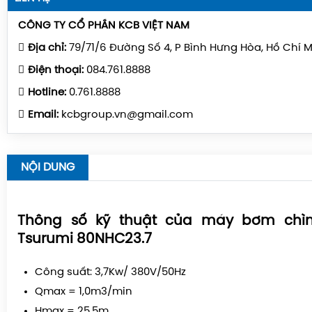
CÔNG TY CỔ PHẦN KCB VIỆT NAM
Địa chỉ:
79/71/6 Đường Số 4, P Bình Hưng Hòa, Hồ Chí 
Điện thoại:
084.761.8888
Hotline:
0.761.8888
Email:
kcbgroup.vn@gmail.com
NỘI DUNG
Thông số kỹ thuật của máy bơm chì
Tsurumi 80NHC23.7
Công suất: 3,7Kw/ 380V/50Hz
Qmax = 1,0m3/min
Hmax = 25,5m