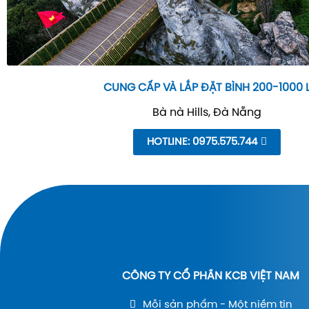
CUNG CẤP VÀ LẮP ĐẶT BÌNH 200-1000 
Bà nà Hills, Đà Nẵng
HOTLINE: 0975.575.744
CÔNG TY CỔ PHẦN KCB VIỆT NAM
Mỗi sản phẩm - Một niềm tin