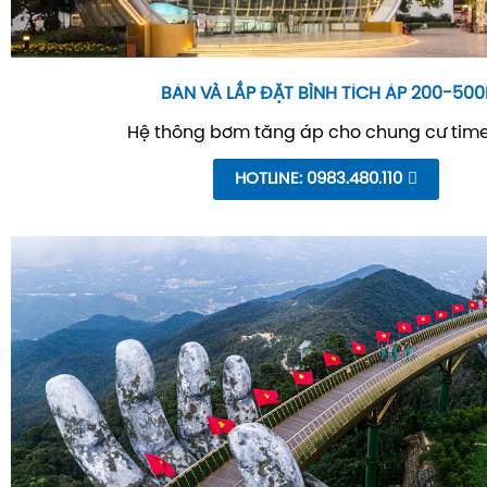
BÁN VÀ LẮP ĐẶT BÌNH TÍCH ÁP 200-500
Hệ thông bơm tăng áp cho chung cư time
HOTLINE: 0983.480.110