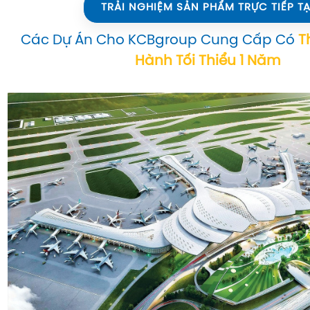
TRẢI NGHIỆM SẢN PHẨM TRỰC TIẾP TẠ
Các Dự Án Cho KCBgroup Cung Cấp Có
T
Hành Tối Thiểu 1 Năm