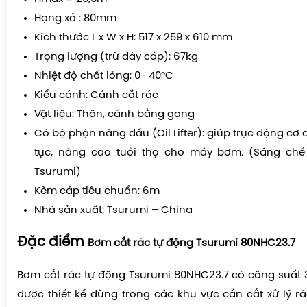
Họng xả : 80mm
Kích thước L x W x H: 517 x 259 x 610 mm
Trọng lượng (trừ dây cáp): 67kg
Nhiệt độ chất lỏng: 0- 40°C
Kiểu cánh: Cánh cắt rác
Vật liệu: Thân, cánh bằng gang
Có bộ phận nâng dầu (Oil Lifter): giúp trục động cơ đ
tục, nâng cao tuổi thọ cho máy bơm. (Sáng ch
Tsurumi)
Kèm cáp tiêu chuẩn: 6m
Nhà sản xuất: Tsurumi – China
Đặc điểm
Bơm cắt rác tự động Tsurumi 80NHC23.7
Bơm cắt rác tự động Tsurumi 80NHC23.7 có công suất 
được thiết kế dùng trong các khu vực cần cắt xử lý rá