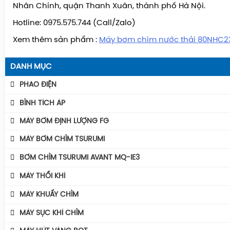
Nhân Chính, quận Thanh Xuân, thành phố Hà Nội.
Hotline: 0975.575.744 (Call/Zalo)
Xem thêm sản phẩm :
Máy bơm chìm nước thải 80NHC2
DANH MỤC
PHAO ĐIỆN
Phao Báo Mức
BÌNH TÍCH ÁP
Phao Điện Tecno- Italy
Bình Tích Áp Aquafill
MÁY BƠM ĐỊNH LƯỢNG FG
Phao Điện Tsurumi-Nhật
Bình Tích Áp VAREM
MÁY BƠM CHÌM TSURUMI
Bình Tích Áp Thể Tích
MÁY BƠM TSURUMI UNIVERSE
BƠM CHÌM TSURUMI AVANT MQ-IE3
Phụ Kiện Bình Tích Áp
MÁY BƠM TSURUMI AVANT
Máy Bơm Tsurumi Avant MQU
MÁY THỔI KHÍ
BÌNH GIÃN NỞ AQUAFILL
Máy Bơm Tsurumi Avant MQC
Máy Thổi Khí Con Sò GOORUI
MÁY KHUẤY CHÌM
Máy Bơm Tsurumi Avant MQB
Máy Thổi Khí Tsurumi
MÁY KHUẤY CHÌM TSURUMI ĐỘNG CƠ AVANT IE3
MÁY SỤC KHÍ CHÌM
Máy Bơm Tsurumi Avant MQS
Máy Thổi Khí Wakuras
Máy Khuấy Chìm Tsurumi
Máy Sục Khí Chìm Tsurumi Ber