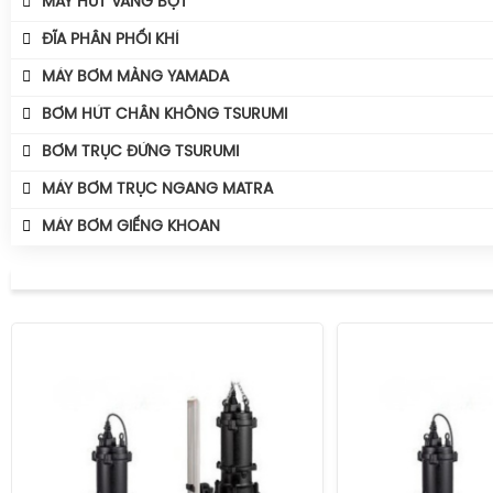
MÁY HÚT VÁNG BỌT
Máy Bơm Tsurumi Avant MQG
Máy Thổi Khí Công Suất
Máy Sục Khí Chìm Tsurumi TRN
Phụ Kiện Bơm Tsurumi
ĐĨA PHÂN PHỐI KHÍ
Máy Thổi Khí Turbo
MÁY BƠM MÀNG YAMADA
BƠM HÚT CHÂN KHÔNG TSURUMI
BƠM TRỤC ĐỨNG TSURUMI
MÁY BƠM TRỤC NGANG MATRA
MÁY BƠM GIẾNG KHOAN