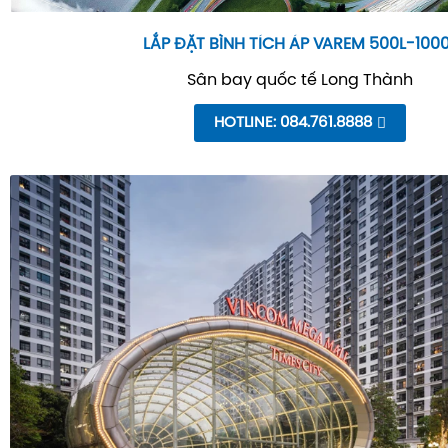
LẮP ĐẶT BÌNH TÍCH ÁP VAREM 500L-100
Sân bay quốc tế Long Thành
HOTLINE: 084.761.8888