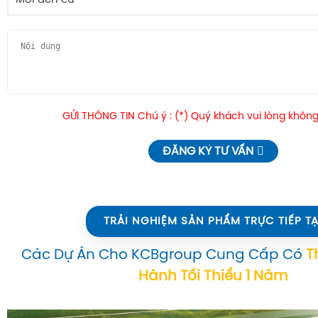
Mới đến cũ
GỬI THÔNG TIN Chú ý : (*) Quý khách vui lòng không
ĐĂNG KÝ TƯ VẤN
TRẢI NGHIỆM SẢN PHẨM TRỰC TIẾP TẠ
Các Dự Án Cho KCBgroup Cung Cấp Có
T
Hành Tối Thiểu 1 Năm