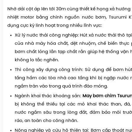
Nhờ dải cột áp lên tới 30m cùng thiết kế họng xả hướng l
nhiệt motor bằng chính nguồn nước bơm, Tsurumi K
dụng cực kỳ linh hoạt trong nhiều lĩnh vực:
Xử lý nước thải công nghiệp: Hút xả nước thải thô t
của nhà máy hóa chất, dệt nhuộm, chế biến thực
bơm chất lỏng lẫn tạp chất rắn giúp hệ thống vận 
không lo tắc nghẽn.
Thi công xây dựng công trình: Sử dụng để bơm hú
tầng hầm các tòa nhà cao tầng khi bị ngập nước
ngầm tràn vào trong quá trình đào móng.
Ngành khai thác khoáng sản:
Máy bơm chìm Tsurum
bị không thể thiếu tại các mỏ khai thác than, đá
nước ngầm sâu trong lòng đất, đảm bảo môi trườ
ráo, an toàn cho công nhân.
Nông nghiệp và cứu hộ thiên tai: Bơm cấp thoát n