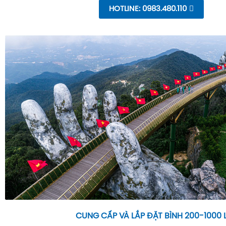
HOTLINE: 0983.480.110
CUNG CẤP VÀ LẮP ĐẶT BÌNH 200-1000 