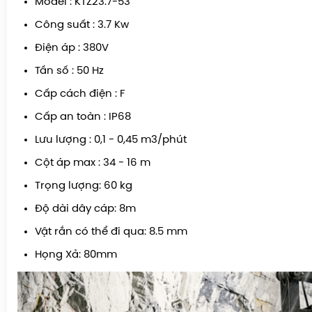
Model : KTZ23.7-53
Công suất : 3.7 Kw
Điện áp : 380V
Tần số : 50 Hz
Cấp cách điện : F
Cấp an toàn : IP68
Lưu lượng : 0,1 - 0,45 m3/phút
Cột áp max : 34 - 16 m
Trọng lượng: 60 kg
Độ dài dây cáp: 8m
Vật rắn có thể đi qua: 8.5 mm
Họng Xả: 80mm