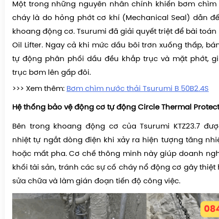
Một trong những nguyên nhân chính khiến bơm chìm 
cháy là do hỏng phớt cơ khí (Mechanical Seal) dẫn đế
khoang động cơ. Tsurumi đã giải quyết triệt để bài toá
Oil Lifter. Ngay cả khi mức dầu bôi trơn xuống thấp, 
tự động phân phối dầu đều khắp trục và mặt phớt, gi
trục bơm lên gấp đôi.
>>> Xem thêm:
Bơm chìm nước thải Tsurumi B 50B2.4S
Hệ thống bảo vệ động cơ tự động Circle Thermal Protec
Bên trong khoang động cơ của Tsurumi KTZ23.7 được
nhiệt tự ngắt dòng điện khi xảy ra hiện tượng tăng nh
hoặc mất pha. Cơ chế thông minh này giúp doanh ngh
khối tài sản, tránh các sự cố cháy nổ động cơ gây thiệt h
sửa chữa và làm gián đoạn tiến độ công việc.