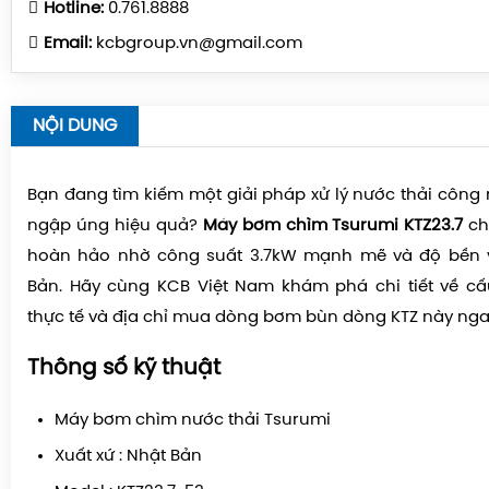
Hotline:
0.761.8888
Email:
kcbgroup.vn@gmail.com
NỘI DUNG
Bạn đang tìm kiếm một giải pháp xử lý nước thải công
ngập úng hiệu quả?
Máy bơm chìm Tsurumi KTZ23.7
chí
hoàn hảo nhờ công suất 3.7kW mạnh mẽ và độ bền vư
Bản. Hãy cùng KCB Việt Nam khám phá chi tiết về cấ
thực tế và địa chỉ mua dòng bơm bùn dòng KTZ này nga
Thông số kỹ thuật
Máy bơm chìm nước thải Tsurumi
Xuất xứ : Nhật Bản