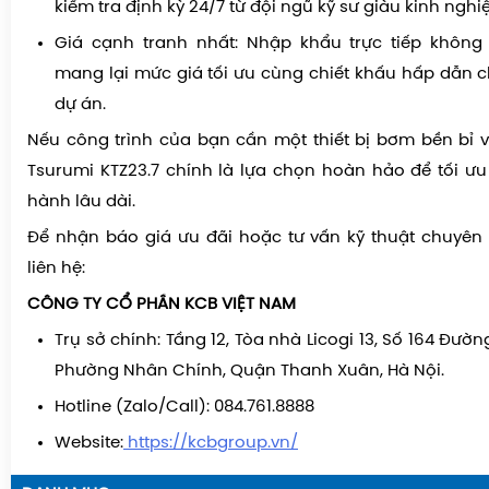
kiểm tra định kỳ 24/7 từ đội ngũ kỹ sư giàu kinh nghi
Giá cạnh tranh nhất: Nhập khẩu trực tiếp không 
mang lại mức giá tối ưu cùng chiết khấu hấp dẫn 
dự án.
Nếu công trình của bạn cần một thiết bị bơm bền bỉ v
Tsurumi KTZ23.7 chính là lựa chọn hoàn hảo để tối ưu
hành lâu dài.
Để nhận báo giá ưu đãi hoặc tư vấn kỹ thuật chuyên s
liên hệ:
CÔNG TY CỔ PHẦN KCB VIỆT NAM
Trụ sở chính:
Tầng 12, Tòa nhà Licogi 13, Số 164 Đườn
Phường Nhân Chính, Quận Thanh Xuân, Hà Nội.
Hotline (Zalo/Call):
084.761.8888
Website:
https://kcbgroup.vn/