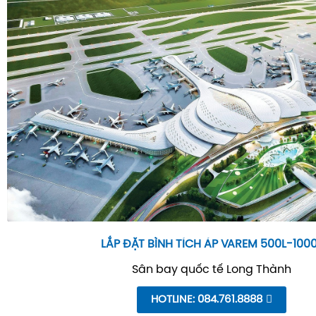
LẮP ĐẶT BÌNH TÍCH ÁP VAREM 500L-100
Sân bay quốc tế Long Thành
HOTLINE: 084.761.8888