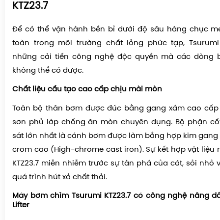
KTZ23.7
Để có thể vận hành bền bỉ dưới độ sâu hàng chục m
toàn trong môi trường chất lỏng phức tạp, Tsurumi
những cải tiến công nghệ độc quyền mà các dòng 
không thể có được.
Chất liệu cấu tạo cao cấp chịu mài mòn
Toàn bộ thân bơm được đúc bằng gang xám cao cấp 
sơn phủ lớp chống ăn mòn chuyên dụng. Bộ phận cốt 
sát lớn nhất là cánh bơm được làm bằng hợp kim gan
crom cao (High-chrome cast iron). Sự kết hợp vật liệu
KTZ23.7 miễn nhiễm trước sự tàn phá của cát, sỏi nhỏ 
quá trình hút xả chất thải.
Máy bơm chìm Tsurumi KTZ23.7 có công nghệ nâng dầ
Lifter