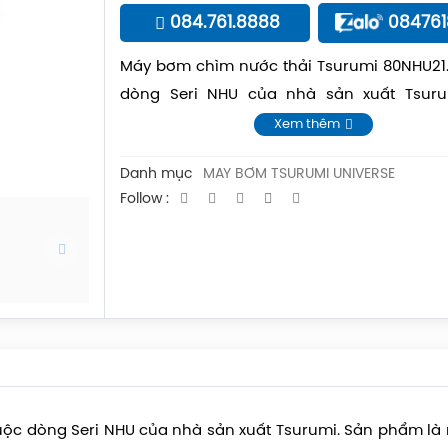
084.761.8888
08476
Máy bơm chìm nước thải Tsurumi 80NHU21
dòng Seri NHU của nhà sản xuất Tsuru
phẩm là một loại máy bơm chìm được thiế
Xem thêm
biệt để xử lý nước thải và nước bẩn chứa 
Danh mục
MÁY BƠM TSURUMI UNIVERSE
rác thải, cát, bùn và các chất rắn khác
Follow :
ộc dòng Seri NHU của nhà sản xuất Tsurumi. Sản phẩm là 