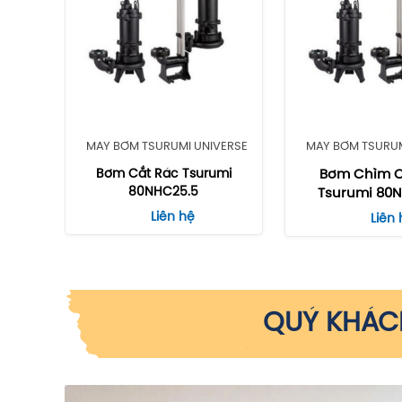
MÁY BƠM TSURUMI UNIVERSE
MÁY BƠM TSURUM
Bơm Cắt Rác Tsurumi
Bơm Chìm C
80NHC25.5
Tsurumi 80
Liên hệ
Liên 
QUÝ KHÁCH