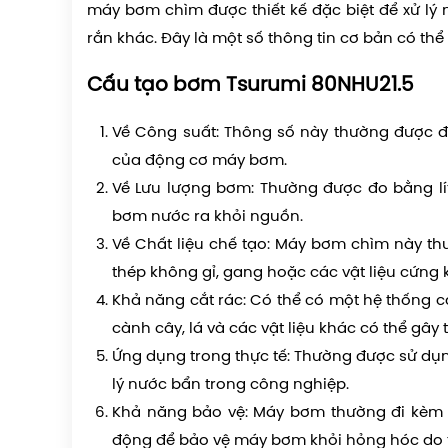
máy bơm chìm được thiết kế đặc biệt để xử lý n
rắn khác. Đây là một số thông tin cơ bản có th
Cấu tạo bơm Tsurumi 80NHU21.5
Về Công suất:
Thông số này thường được đo
của động cơ máy bơm.
Về Lưu lượng bơm:
Thường được đo bằng lít
bơm nước ra khỏi nguồn.
Về Chất liệu chế tạo:
Máy bơm chìm này thườ
thép không gỉ, gang hoặc các vật liệu cứng
Khả năng cắt rác:
Có thể có một hệ thống cắ
cành cây, lá và các vật liệu khác có thể gây
Ứng dụng trong thực tế:
Thường được sử dụng
lý nước bẩn trong công nghiệp.
Khả năng bảo vệ:
Máy bơm thường đi kèm vớ
động để bảo vệ máy bơm khỏi hỏng hóc do t