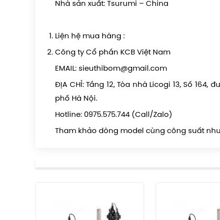
Nhà sản xuất: Tsurumi – China
Liện hệ mua hàng :
Công ty Cổ phần KCB Việt Nam
EMAIL: sieuthibom@gmail.com
ĐỊA CHỈ: Tầng 12, Tòa nhà Licogi 13, Số 16
phố Hà Nội.
Hotline: 0975.575.744 (Call/Zalo)
Tham khảo dòng model cùng công suất như