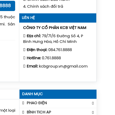
18888
4. Chính sách đổi trả
.5 thuộc
LIÊN HỆ
mi. Sản
CÔNG TY CỔ PHẦN KCB VIỆT NAM
t kế đặc
Địa chỉ:
79/71/6 Đường Số 4, P
các loại
Bình Hưng Hòa, Hồ Chí Minh
Điện thoại:
084.761.8888
Hotline:
0.761.8888
Email:
kcbgroup.vn@gmail.com
DANH MỤC
PHAO ĐIỆN
một loại
Phao Báo Mức
BÌNH TÍCH ÁP