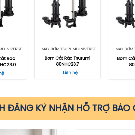
I UNIVERSE
MÁY BƠM TSURUMI UNIVERSE
MÁY BƠM 
ắt Rác
Bơm Cắt Rác Tsurumi
Bơm Cắt
80NHC23.7
NHC23.0
80
Liên hệ
hệ
 ĐĂNG KÝ NHẬN HỖ TRỢ BÁO G