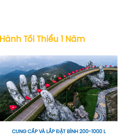
 Hành Tối Thiểu 1 Năm
CUNG CẤP VÀ LẮP ĐẶT BÌNH 200-1000 L