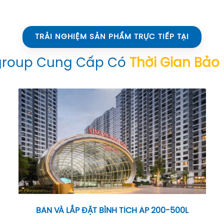
TRẢI NGHIỆM SẢN PHẨM TRỰC TIẾP TẠI
group Cung Cấp Có
Thời Gian Bảo
BÁN VÀ LẮP ĐẶT BÌNH TÍCH ÁP 200-500L