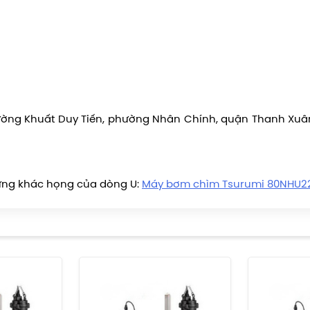
4, đường Khuất Duy Tiến, phường Nhân Chính, quận Thanh Xuâ
ng khác họng của dòng U:
Máy bơm chìm Tsurumi 80NHU22