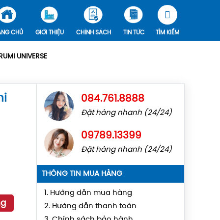
ANG CHỦ
GIỚI THIỆU
CHÍNH SÁCH
TIN TỨC
TÌM KIẾM
UMI UNIVERSE
mi
084.761.8888
Đặt hàng nhanh (24/24)
09789.13399
Đặt hàng nhanh (24/24)
THÔNG TIN MUA HÀNG
1. Hướng dẫn mua hàng
ng
2. Hướng dẫn thanh toán
3. Chính sách bảo hành