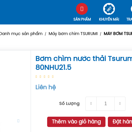
SẢN PHẨM
KHUYẾN MÃI
TR
Danh mục sản phẩm
Máy bơm chìm TSURUMI
MÁY BƠM TSUR
/
/
Bơm chìm nước thải Tsuru
80NHU21.5
Liên hệ
Số Lượng
Thêm vào giỏ hàng
Đặt hà