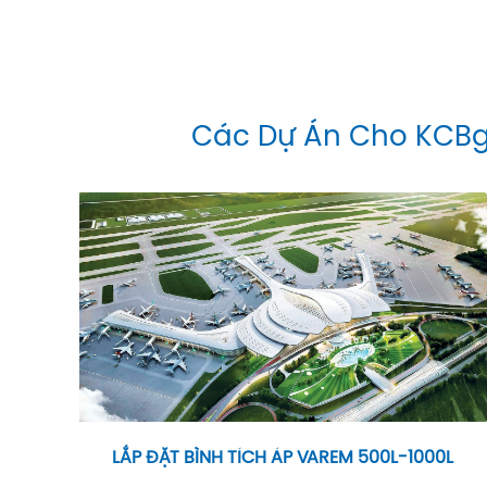
Các Dự Án Cho KCB
LẮP ĐẶT BÌNH TÍCH ÁP VAREM 500L-1000L