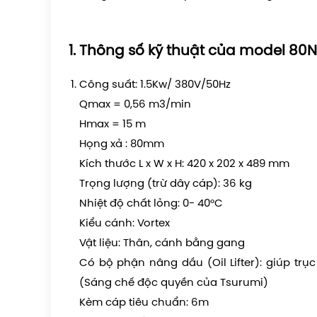
Thông số kỹ thuật của model 80N
Công suất: 1.5Kw/ 380V/50Hz
Qmax = 0,56 m3/min
Hmax = 15 m
Họng xả : 80mm
Kích thước L x W x H: 420 x 202 x 489 mm
Trọng lượng (trừ dây cáp): 36 kg
Nhiệt độ chất lỏng: 0- 40°C
Kiểu cánh: Vortex
Vật liệu: Thân, cánh bằng gang
Có bộ phận nâng dầu (Oil Lifter): giúp trụ
(Sáng chế độc quyền của Tsurumi)
Kèm cáp tiêu chuẩn: 6m