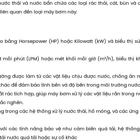
ước thải và nước bẩn chứa các loại rác thải, cát, bùn và 
ể liên quan đến loại máy bơm này:
 bằng Horsepower (HP) hoặc Kilowatt (kW) và biểu thị 
 mỗi phút (LPM) hoặc mét khối mỗi giờ (m³/h), biểu thị 
ng được làm từ các vật liệu chịu được nước, chống ăn
 khác để đảm bảo tính bền và độ bền trong môi trường nước 
t rác tích hợp, giúp máy bơm xử lý các vật liệu rắn trong 
 tắc nghẽn.
 trong các hệ thống xử lý nước thải, hố móng, và các ứng
i các tính năng bảo vệ như cảm biến quá tải, hệ thống
ải nước quá tải hoặc sự cố khác