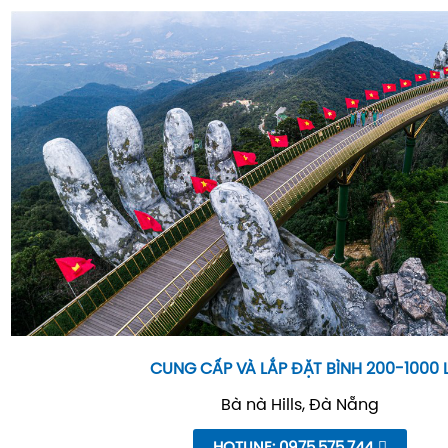
CUNG CẤP VÀ LẮP ĐẶT BÌNH 200-1000 
Bà nà Hills, Đà Nẵng
HOTLINE: 0975.575.744