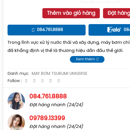
Thêm vào giỏ hàng
Đặt hàn
084.761.8888
08
Trong lĩnh vực xử lý nước thải và xây dựng, máy bơm ch
đã khẳng định vị thế là thương hiệu dẫn đầu thế giới.
Xem thêm
Danh mục
MÁY BƠM TSURUMI UNIVERSE
Follow :
084.761.8888
Đặt hàng nhanh (24/24)
09789.13399
Đặt hàng nhanh (24/24)