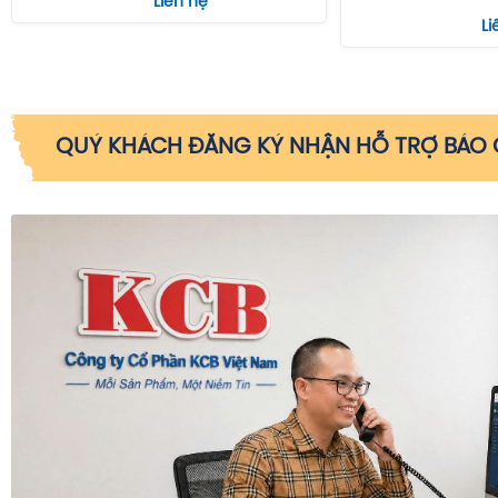
Liên hệ
Li
QUÝ KHÁCH ĐĂNG KÝ NHẬN HỖ TRỢ BÁO G