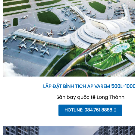
LẮP ĐẶT BÌNH TÍCH ÁP VAREM 500L-100
Sân bay quốc tế Long Thành
HOTLINE: 084.761.8888