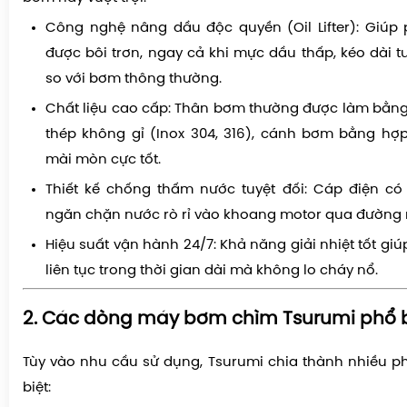
Công nghệ nâng dầu độc quyền (Oil Lifter):
Giúp p
được bôi trơn, ngay cả khi mực dầu thấp, kéo dài t
so với bơm thông thường.
Chất liệu cao cấp:
Thân bơm thường được làm bằn
thép không gỉ (Inox 304, 316), cánh bơm bằng hợ
mài mòn cực tốt.
Thiết kế chống thấm nước tuyệt đối:
Cáp điện có 
ngăn chặn nước rò rỉ vào khoang motor qua đường
Hiệu suất vận hành 24/7:
Khả năng giải nhiệt tốt gi
liên tục trong thời gian dài mà không lo cháy nổ.
2. Các dòng máy bơm chìm Tsurumi phổ b
Tùy vào nhu cầu sử dụng, Tsurumi chia thành nhiều 
biệt: