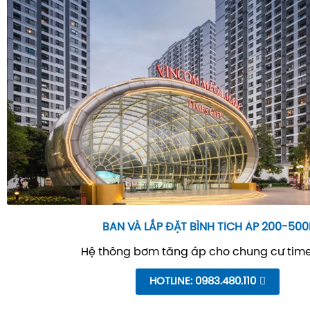
BÁN VÀ LẮP ĐẶT BÌNH TÍCH ÁP 200-500
Hệ thông bơm tăng áp cho chung cư time
HOTLINE: 0983.480.110