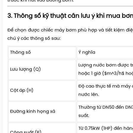
trước khi hút vào buồng bơm.
3. Thông số kỹ thuật cần lưu ý khi mua b
Để chọn được chiếc máy bơm phù hợp và tiết kiệm đi
chú ý các thông số sau:
Thông số
Ý nghĩa
Lượng nước bơm được tr
Lưu lượng (Q)
hoặc 1 giờ (
$m^3/h$
ho
Độ cao thực tế mà máy 
Cột áp (H)
nước lên.
Thường từ DN50 đến DN
Đường kính họng xả
suất.
Từ 0.75kW (1HP) đến hà
Công suất (P)