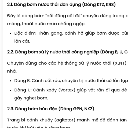
2.1. Dòng bơm nước thải dân dụng (Dòng KTZ, KRS)
Đây là dòng bơm "nồi đồng cối đá" chuyên dùng trong 
móng, thoát nước mưa chống ngập.
Đặc điểm:
Thân gang, cánh hở giúp bơm được bù
lẫn cát.
2.2. Dòng bơm xử lý nước thải công nghiệp (Dòng B, U, C
Chuyên dùng cho các hệ thống xử lý nước thải (XLNT) 
nhà.
Dòng B:
Cánh cắt rác, chuyên trị nước thải có lẫn tạp 
Dòng U:
Cánh xoáy (Vortex) giúp vật rắn đi qua d
gây nghẹt bơm.
2.3. Dòng bơm bùn đặc (Dòng GPN, NKZ)
Trang bị cánh khuấy (agitator) mạnh mẽ để đánh tan 