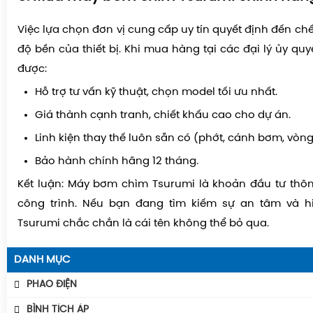
Việc lựa chọn đơn vị cung cấp uy tín quyết định đến c
độ bền của thiết bị. Khi mua hàng tại các đại lý ủy qu
được:
Hỗ trợ tư vấn kỹ thuật, chọn model tối ưu nhất.
Giá thành cạnh tranh, chiết khấu cao cho dự án.
Linh kiện thay thế luôn sẵn có (phớt, cánh bơm, vòng 
Bảo hành chính hãng 12 tháng.
Kết luận:
Máy bơm chìm Tsurumi là khoản đầu tư thô
công trình. Nếu bạn đang tìm kiếm sự an tâm và hi
Tsurumi chắc chắn là cái tên không thể bỏ qua.
DANH MỤC
PHAO ĐIỆN
Phao Báo Mức
BÌNH TÍCH ÁP