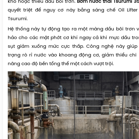
khô hoặc thiếu dầu bôi trơn.
Bơm nước thải Tsurumi 3
quyết triệt để nguy cơ này bằng sáng chế Oil Lifte
Tsurumi.
Hệ thống này tự động tạo ra một màng dầu bôi trơn 
hảo cho các mặt phớt cơ khí ngay cả khi mực dầu tr
sụt giảm xuống mức cực thấp. Công nghệ này giúp
trạng rò rỉ nước vào khoang động cơ, giảm thiểu chi
nâng cao độ bền tổng thể một cách vượt trội.