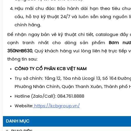
Hậu mãi chu đáo: Bảo hành dài hạn theo tiêu chu
cầu, hỗ trợ kỹ thuật 24/7 và luôn sẵn sàng nguồn l
chính hãng.
Để nhận ngay bản vẽ kỹ thuật chi tiết, catalogue đầy
cạnh tranh nhất cho dòng sản phẩm
Bơm nướ
350NHB630
, Quý khách hàng vui lòng liên hệ trực tiếp 
thông tin sau:
CÔNG TY CỔ PHẦN KCB VIỆT NAM
Trụ sở chính:
Tầng 12, Tòa nhà Licogi 13, Số 164 Đườn
Phường Nhân Chính, Quận Thanh Xuân, Thành phố H
Hotline (Zalo/Call):
084.761.8888
Website:
https://kcbgroup.vn/
DANH MỤC