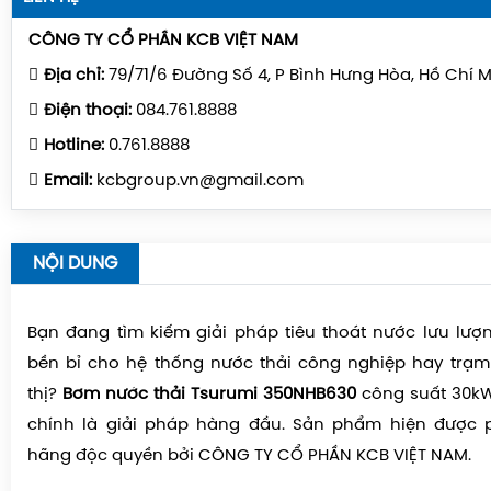
CÔNG TY CỔ PHẦN KCB VIỆT NAM
Địa chỉ:
79/71/6 Đường Số 4, P Bình Hưng Hòa, Hồ Chí 
Điện thoại:
084.761.8888
Hotline:
0.761.8888
Email:
kcbgroup.vn@gmail.com
NỘI DUNG
Bạn đang tìm kiếm giải pháp tiêu thoát nước lưu lượ
bền bỉ cho hệ thống nước thải công nghiệp hay trạ
thị?
Bơm nước thải Tsurumi 350NHB630
công suất 30k
chính là giải pháp hàng đầu. Sản phẩm hiện được 
hãng độc quyền bởi CÔNG TY CỔ PHẦN KCB VIỆT NAM.