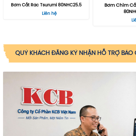
Bơm Cắt Rác Tsurumi 80NHC25.5
Bơm Chìm Cắt
80NH
Liên hệ
Li
QUÝ KHÁCH ĐĂNG KÝ NHẬN HỖ TRỢ BÁO G