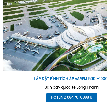
LẮP ĐẶT BÌNH TÍCH ÁP VAREM 500L-100
Sân bay quốc tế Long Thành
HOTLINE: 084.761.8888