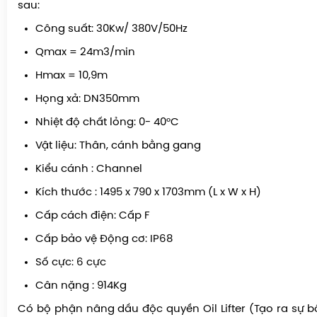
sau:
Công suất: 30Kw/ 380V/50Hz
Qmax = 24m3/min
Hmax = 10,9m
Họng xả: DN350mm
Nhiệt độ chất lỏng: 0- 40°C
Vật liệu: Thân, cánh bằng gang
Kiểu cánh : Channel
Kích thước : 1495 x 790 x 1703mm (L x W x H)
Cấp cách điện: Cấp F
Cấp bảo vệ Động cơ: IP68
Số cực: 6 cực
Cân nặng : 914Kg
Có bộ phận nâng dầu độc quyền Oil Lifter (Tạo ra sự b