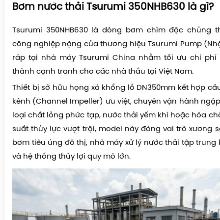
Bơm nước thải Tsurumi 350NHB630 là gì?
Tsurumi 350NHB630 là dòng bơm chìm đặc chủng t
công nghiệp nặng của thương hiệu Tsurumi Pump (Nhậ
ráp tại nhà máy Tsurumi China nhằm tối ưu chi phí 
thành cạnh tranh cho các nhà thầu tại Việt Nam.
Thiết bị sở hữu họng xả khổng lồ DN350mm kết hợp cấ
kênh (Channel Impeller) ưu việt, chuyên vận hành ngập
loại chất lỏng phức tạp, nước thải yếm khí hoặc hóa chấ
suất thủy lực vượt trội, model này đóng vai trò xương 
bơm tiêu úng đô thị, nhà máy xử lý nước thải tập trun
và hệ thống thủy lợi quy mô lớn.