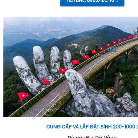
HOTLINE: 0983.480.110
CUNG CẤP VÀ LẮP ĐẶT BÌNH 200-1000 