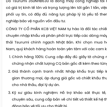
Do Tsurumi 350NHB630 là dòng máy công nghiệp tải
có giá trị kinh tế lớn và trọng lượng lên tới gần 1 tấn, 
phối uy tín, có đầy đủ năng lực pháp lý là yếu tố th
nghiệp bảo vệ nguồn vốn đầu tư.
CÔNG TY CỔ PHẦN KCB VIỆT NAM tự hào là đối tác chi
chuyên nhập khẩu và phân phối trực tiếp các dòng m
thải Tsurumi chính ngạch Nhật Bản. Khi chọn mua hà
Nam, quý khách hàng hoàn toàn yên tâm với các cam kế
Chính hãng 100%: Cung cấp đầy đủ giấy tờ chứng 
chứng nhận chất lượng CQ bản gốc đi kèm theo từng
Giá thành cạnh tranh nhất: Nhập khẩu trực tiếp 
gian thương mại, áp dụng giá gốc và chiết khấu th
cho nhà thầu, đại lý dự án.
Kỹ sư giàu kinh nghiệm: Hỗ trợ khảo sát thực tế,
chuyên sâu, cung cấp bản vẽ chi tiết và thiết kế hệ t
động bảo vệ tối ưu cho thiết bị.