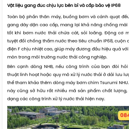
Vật liệu gang đúc chịu lực bền bỉ và cấp bảo vệ IP68
Toàn bộ phần thân máy, buồng bơm và cánh quạt đề
gang dày dặn cao cấp, mang lại khả năng chống mài
tốt khi bơm nước thải chứa cát, sỏi loãng. Động cơ
tuyệt đối chống thấm nước theo tiêu chuẩn IP68, cuộn 
điện F chịu nhiệt cao, giúp máy đương đầu hiệu quả vớ
mòn trong môi trường nước thải công nghiệp.
Bên cạnh dòng NHB, nếu công trình của bạn đòi hỏi 
thuật linh hoạt hoặc quy mô xử lý nước thải ở dải lưu l
thể tham khảo thêm dòng máy bơm chìm Tsurumi NHU
này cũng sở hữu rất nhiều mã sản phẩm chất lượng,
dạng các công trình xử lý nước thải hiện nay.