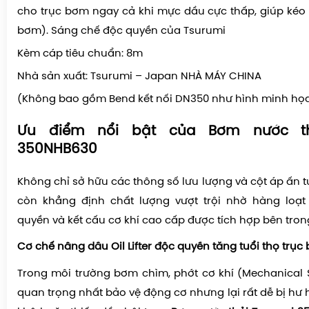
cho trục bơm ngay cả khi mực dầu cực thấp, giúp kéo 
bơm). Sáng chế độc quyền của Tsurumi
Kèm cáp tiêu chuẩn: 8m
Nhà sản xuất: Tsurumi – Japan NHÀ MÁY CHINA
(Không bao gồm Bend kết nối DN350 như hình minh họ
Ưu điểm nổi bật của Bơm nước th
350NHB630
Không chỉ sở hữu các thông số lưu lượng và cột áp ấn tư
còn khẳng định chất lượng vượt trội nhờ hàng loạ
quyền và kết cấu cơ khí cao cấp được tích hợp bên tron
Cơ chế nâng dầu Oil Lifter độc quyền tăng tuổi thọ trục
Trong môi trường bơm chìm, phớt cơ khí (Mechanical 
quan trọng nhất bảo vệ động cơ nhưng lại rất dễ bị hư