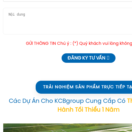
GỬI THÔNG TIN Chú ý : (*) Quý khách vui lòng không
ĐĂNG KÝ TƯ VẤN
TRẢI NGHIỆM SẢN PHẨM TRỰC TIẾP TẠ
Các Dự Án Cho KCBgroup Cung Cấp Có
T
Hành Tối Thiểu 1 Năm