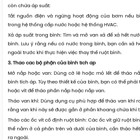
còn chứa áp suất:
Tắt nguồn điện và ngừng hoạt động của bơm nếu b
trong hệ thống cấp nước hoặc hệ thống HVAC.
Xả áp suất trong bình: Tìm và mở van xả để xả hết nướ
bình. Lưu ý rằng nếu có nước trong bình, bạn cần xả h
ngoài trước khi thực hiện việc thay thế ruột bình.
3. Tháo các bộ phận của bình tích áp
Mở nắp hoặc van: Dùng cờ lê hoặc mỏ lết để tháo nắ
bình tích áp. Tùy theo thiết kế của bình, bạn có thể phải
hoặc vít để tháo phần nắp hoặc nắp van.
Tháo van khí: Dùng dụng cụ phù hợp để tháo van khí ra
rằng van khí này sẽ được gắn ở phần khoang chứa khí t
Tháo các ốc vít cố định ruột bình: Các ốc vít giữ ruột b
thể nằm ở cả phần trên và dưới của bình, cần tháo hết
ra ngoài.