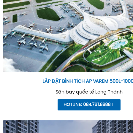
LẮP ĐẶT BÌNH TÍCH ÁP VAREM 500L-100
Sân bay quốc tế Long Thành
HOTLINE: 084.761.8888