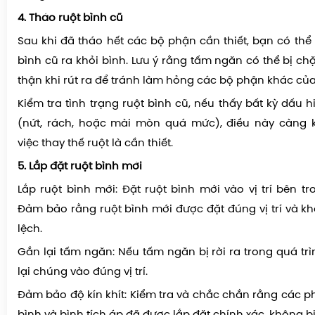
4. Tháo ruột bình cũ
Sau khi đã tháo hết các bộ phận cần thiết, bạn có thể
bình cũ ra khỏi bình. Lưu ý rằng tấm ngăn có thể bị ch
thận khi rút ra để tránh làm hỏng các bộ phận khác của
Kiểm tra tình trạng ruột bình cũ, nếu thấy bất kỳ dấu
(nứt, rách, hoặc mài mòn quá mức), điều này càng 
việc thay thế ruột là cần thiết.
5. Lắp đặt ruột bình mới
Lắp ruột bình mới: Đặt ruột bình mới vào vị trí bên t
Đảm bảo rằng ruột bình mới được đặt đúng vị trí và k
lệch.
Gắn lại tấm ngăn: Nếu tấm ngăn bị rời ra trong quá tr
lại chúng vào đúng vị trí.
Đảm bảo độ kín khít: Kiểm tra và chắc chắn rằng các p
bình và bình tích áp đã được lắp đặt chính xác, không b