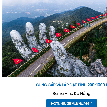
CUNG CẤP VÀ LẮP ĐẶT BÌNH 200-1000 
Bà nà Hills, Đà Nẵng
HOTLINE: 0975.575.744