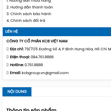
1. Hướng dẫn mua hàng
2. Hướng dẫn thanh toán
3. Chính sách bảo hành
4. Chính sách đổi trả
LIÊN HỆ
CÔNG TY CỔ PHẦN KCB VIỆT NAM
Địa chỉ:
79/71/6 Đường Số 4, P Bình Hưng Hòa, Hồ Chí 
Điện thoại:
084.761.8888
Hotline:
0.761.8888
Email:
kcbgroup.vn@gmail.com
NỘI DUNG
Thông tin sản phẩm.