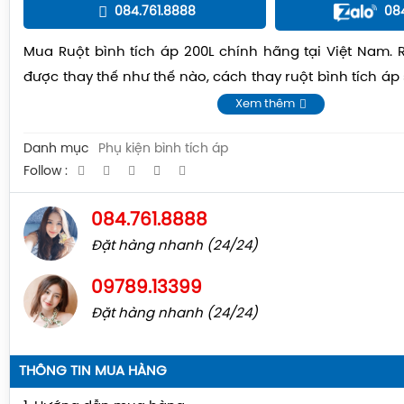
084.761.8888
08
Mua Ruột bình tích áp 200L chính hãng tại Việt Nam. R
được thay thế như thế nào, cách thay ruột bình tích á
thuật...
Xem thêm
Danh mục
Phụ kiện bình tích áp
Follow :
084.761.8888
Đặt hàng nhanh (24/24)
09789.13399
Đặt hàng nhanh (24/24)
THÔNG TIN MUA HÀNG