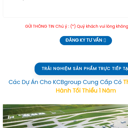
GỬI THÔNG TIN Chú ý : (*) Quý khách vui lòng không
ĐĂNG KÝ TƯ VẤN
TRẢI NGHIỆM SẢN PHẨM TRỰC TIẾP TẠ
Các Dự Án Cho KCBgroup Cung Cấp Có
T
Hành Tối Thiểu 1 Năm