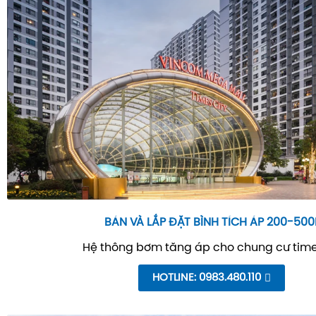
BÁN VÀ LẮP ĐẶT BÌNH TÍCH ÁP 200-500
Hệ thông bơm tăng áp cho chung cư time
HOTLINE: 0983.480.110