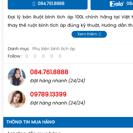
084.761.8888
08
Đại lý bán Ruột bình tích áp 100L chính hãng tại Việ
thay thế ruột bình tích áp đúng kỹ thuật, Hướng dẫn th
áp 100L ...
Xem thêm
Danh mục
Phụ kiện bình tích áp
Follow :
084.761.8888
Đặt hàng nhanh (24/24)
09789.13399
Đặt hàng nhanh (24/24)
THÔNG TIN MUA HÀNG