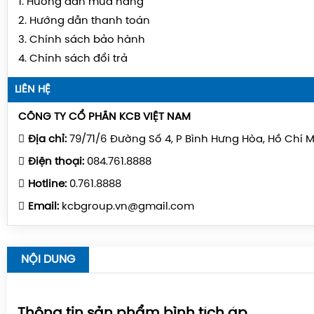
1. Hướng dẫn mua hàng
2. Hướng dẫn thanh toán
3. Chính sách bảo hành
4. Chính sách đổi trả
LIÊN HỆ
CÔNG TY CỔ PHẦN KCB VIỆT NAM
Địa chỉ:
79/71/6 Đường Số 4, P Bình Hưng Hòa, Hồ Chí 
Điện thoại:
084.761.8888
Hotline:
0.761.8888
Email:
kcbgroup.vn@gmail.com
NỘI DUNG
Thông tin sản phẩm bình tích áp.