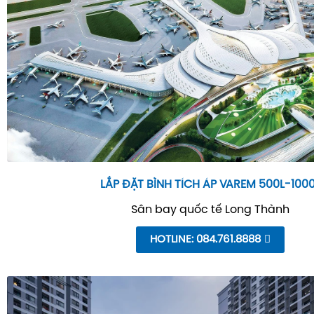
LẮP ĐẶT BÌNH TÍCH ÁP VAREM 500L-100
Sân bay quốc tế Long Thành
HOTLINE: 084.761.8888