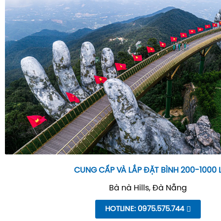
CUNG CẤP VÀ LẮP ĐẶT BÌNH 200-1000 
Bà nà Hills, Đà Nẵng
HOTLINE: 0975.575.744