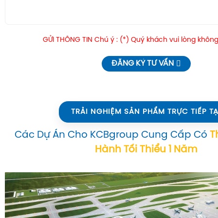
GỬI THÔNG TIN Chú ý : (*) Quý khách vui lòng không
ĐĂNG KÝ TƯ VẤN
TRẢI NGHIỆM SẢN PHẨM TRỰC TIẾP TẠ
Các Dự Án Cho KCBgroup Cung Cấp Có
T
Hành Tối Thiểu 1 Năm