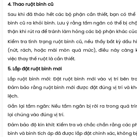
4. Tháo ruột bình cũ
Sau khi đã tháo hết các bộ phận cần thiết, bạn có thể
bình cũ ra khỏi bình. Lưu ý rằng tấm ngăn có thể bị ch
thận khi rút ra để tránh làm hỏng các bộ phận khác của
Kiểm tra tình trạng ruột bình cũ, nếu thấy bất kỳ dấu
(nứt, rách, hoặc mài mòn quá mức), điều này càng 
việc thay thế ruột là cần thiết.
5. Lắp đặt ruột bình mới
Lắp ruột bình mới: Đặt ruột bình mới vào vị trí bên tr
Đảm bảo rằng ruột bình mới được đặt đúng vị trí và k
lệch.
Gắn lại tấm ngăn: Nếu tấm ngăn bị rời ra trong quá tr
lại chúng vào đúng vị trí.
Đảm bảo độ kín khít: Kiểm tra và chắc chắn rằng các p
bình và bình tích áp đã được lắp đặt chính xác, không b