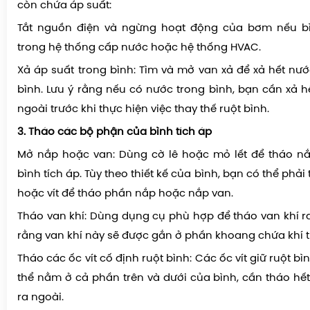
còn chứa áp suất:
Tắt nguồn điện và ngừng hoạt động của bơm nếu b
trong hệ thống cấp nước hoặc hệ thống HVAC.
Xả áp suất trong bình: Tìm và mở van xả để xả hết nướ
bình. Lưu ý rằng nếu có nước trong bình, bạn cần xả h
ngoài trước khi thực hiện việc thay thế ruột bình.
3. Tháo các bộ phận của bình tích áp
Mở nắp hoặc van: Dùng cờ lê hoặc mỏ lết để tháo nắ
bình tích áp. Tùy theo thiết kế của bình, bạn có thể phải
hoặc vít để tháo phần nắp hoặc nắp van.
Tháo van khí: Dùng dụng cụ phù hợp để tháo van khí ra
rằng van khí này sẽ được gắn ở phần khoang chứa khí t
Tháo các ốc vít cố định ruột bình: Các ốc vít giữ ruột b
thể nằm ở cả phần trên và dưới của bình, cần tháo hết
ra ngoài.