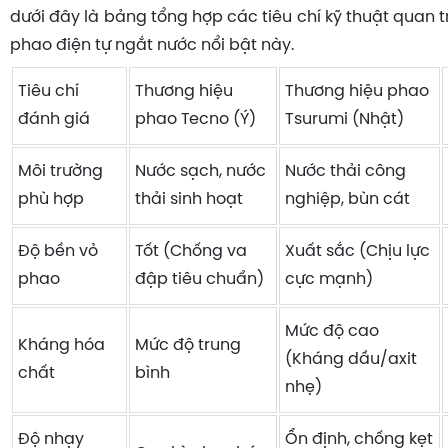
dưới đây là bảng tổng hợp các tiêu chí kỹ thuật quan
phao điện tự ngắt nước
nổi bật này.
Tiêu chí
Thương hiệu
Thương hiệu phao
đánh giá
phao Tecno (Ý)
Tsurumi (Nhật)
Môi trường
Nước sạch, nước
Nước thải công
phù hợp
thải sinh hoạt
nghiệp, bùn cát
Độ bền vỏ
Tốt (Chống va
Xuất sắc (Chịu lực
phao
đập tiêu chuẩn)
cực mạnh)
Mức độ cao
Kháng hóa
Mức độ trung
(Kháng dầu/axit
chất
bình
nhẹ)
Độ nhạy
Ổn định, chống kẹt