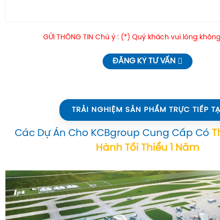
GỬI THÔNG TIN Chú ý : (*) Quý khách vui lòng không
ĐĂNG KÝ TƯ VẤN
TRẢI NGHIỆM SẢN PHẨM TRỰC TIẾP TẠ
Các Dự Án Cho KCBgroup Cung Cấp Có
T
Hành Tối Thiểu 1 Năm