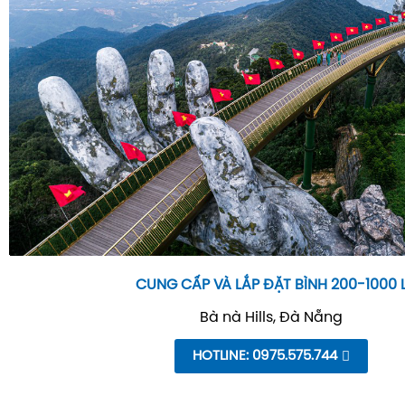
CUNG CẤP VÀ LẮP ĐẶT BÌNH 200-1000 
Bà nà Hills, Đà Nẵng
HOTLINE: 0975.575.744