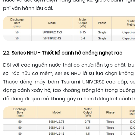
nước và tiết kiệm điện năng đáng kể, giúp doanh nghi
phí vận hành lâu dài.
2.2. Series NHU - Thiết kế cánh hở chống nghẹt rác
Đối với các nguồn nước thải có chứa lẫn tạp chất, b
sợi rác hữu cơ mềm, series NHU là sự lựa chọn không 
Thuộc dòng máy bơm Tsurumi UNIVERSE cao cấp, se
dạng cánh xoáy hở, tạo khoảng trống lớn trong buồn
dễ dàng đi qua mà không gây ra hiện tượng kẹt cánh 