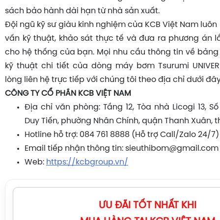
sách bảo hành dài hạn từ nhà sản xuất.
Đội ngũ kỹ sư giàu kinh nghiệm của KCB Việt Nam luôn 
vấn kỹ thuật, khảo sát thực tế và đưa ra phương án l
cho hệ thống của bạn. Mọi nhu cầu thông tin về bảng 
kỹ thuật chi tiết của dòng máy bơm Tsurumi UNIVER
lòng liên hệ trực tiếp với chúng tôi theo địa chỉ dưới đây
CÔNG TY CỔ PHẦN KCB VIỆT NAM
Địa chỉ văn phòng: Tầng 12, Tòa nhà Licogi 13, S
Duy Tiến, phường Nhân Chính, quận Thanh Xuân, t
Hotline hỗ trợ: 084 761 8888 (Hỗ trợ Call/Zalo 24/7)
Email tiếp nhận thông tin: sieuthibom@gmail.com
Web:
https://kcbgroup.vn/
ƯU ĐÃI TỐT NHẤT KHI