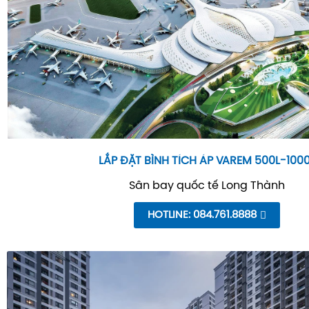
LẮP ĐẶT BÌNH TÍCH ÁP VAREM 500L-100
Sân bay quốc tế Long Thành
HOTLINE: 084.761.8888