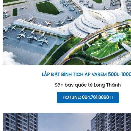
LẮP ĐẶT BÌNH TÍCH ÁP VAREM 500L-100
Sân bay quốc tế Long Thành
HOTLINE: 084.761.8888