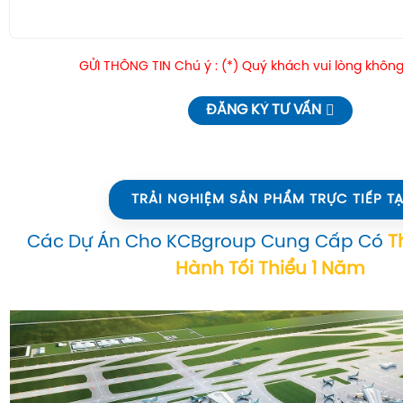
GỬI THÔNG TIN Chú ý : (*) Quý khách vui lòng không
ĐĂNG KÝ TƯ VẤN
TRẢI NGHIỆM SẢN PHẨM TRỰC TIẾP TẠ
Các Dự Án Cho KCBgroup Cung Cấp Có
T
Hành Tối Thiểu 1 Năm