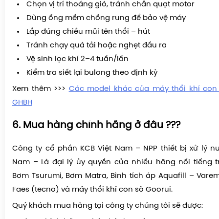
Chọn vị trí thoáng gió, tránh chắn quạt motor
Dùng ống mềm chống rung để bảo vệ máy
Lắp đúng chiều mũi tên thổi – hút
Tránh chạy quá tải hoặc nghẹt đầu ra
Vệ sinh lọc khí 2–4 tuần/lần
Kiểm tra siết lại bulong theo định kỳ
Xem thêm >>>
Các model khác của máy thổi khí con
GHBH
6. Mua hàng chính hãng ở đâu ???
Công ty cổ phần KCB Việt Nam – NPP thiết bị xử lý nướ
Nam – Là đại lý ủy quyền của nhiều hãng nổi tiếng 
Bơm Tsurumi, Bơm Matra, Bình tích áp Aquafill – Var
Faes (tecno) và máy thổi khí con sò Goorui.
Quý khách mua hàng tại công ty chúng tôi sẽ được: