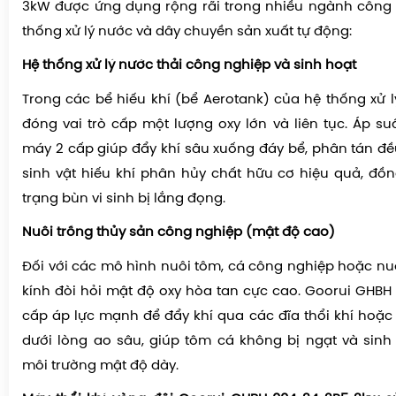
3kW được ứng dụng rộng rãi trong nhiều ngành công 
thống xử lý nước và dây chuyền sản xuất tự động:
Hệ thống xử lý nước thải công nghiệp và sinh hoạt
Trong các bể hiếu khí (bể Aerotank) của hệ thống xử l
đóng vai trò cấp một lượng oxy lớn và liên tục. Áp s
máy 2 cấp giúp đẩy khí sâu xuống đáy bể, phân tán đều
sinh vật hiếu khí phân hủy chất hữu cơ hiệu quả, đồng
trạng bùn vi sinh bị lắng đọng.
Nuôi trồng thủy sản công nghiệp (mật độ cao)
Đối với các mô hình nuôi tôm, cá công nghiệp hoặc nu
kính đòi hỏi mật độ oxy hòa tan cực cao. Goorui GHBH
cấp áp lực mạnh để đẩy khí qua các đĩa thổi khí ho
dưới lòng ao sâu, giúp tôm cá không bị ngạt và sinh 
môi trường mật độ dày.