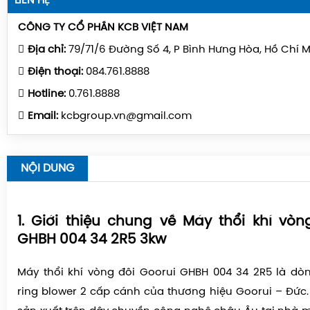
LIÊN HỆ
CÔNG TY CỔ PHẦN KCB VIỆT NAM
Địa chỉ:
79/71/6 Đường Số 4, P Bình Hưng Hòa, Hồ Chí 
Điện thoại:
084.761.8888
Hotline:
0.761.8888
Email:
kcbgroup.vn@gmail.com
NỘI DUNG
1. Giới thiệu chung về Máy thổi khí vòn
GHBH 004 34 2R5 3kw
Máy thổi khí vòng đôi
Goorui GHBH 004 34 2R5
là dò
ring blower 2 cấp cánh
của thương hiệu Goorui – Đức