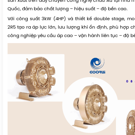
sản xuất trên dây chuyền công nghệ châu Âu tại nhà 
Quốc, đảm bảo chất lượng – hiệu suất – độ bền cao.
Với
công suất 3kW (4HP)
và thiết kế
double stage
, mo
2R5 tạo ra
áp lực lớn, lưu lượng khí ổn định
, phù hợp c
công nghiệp yêu cầu
áp cao – vận hành liên tục – độ 