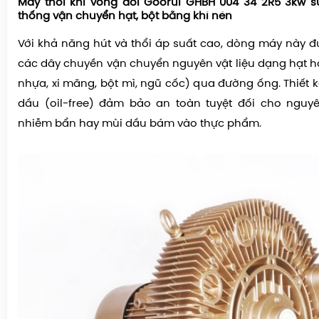
Máy thổi khí vòng đôi Goorui GHBH 004 34 2R5 3kw s
thống vận chuyển hạt, bột bằng khí nén
Với khả năng hút và thổi áp suất cao, dòng máy này đ
các dây chuyền vận chuyển nguyên vật liệu dạng hạt h
nhựa, xi măng, bột mì, ngũ cốc) qua đường ống. Thiết 
dầu (oil-free) đảm bảo an toàn tuyệt đối cho nguyê
nhiễm bẩn hay mùi dầu bám vào thực phẩm.