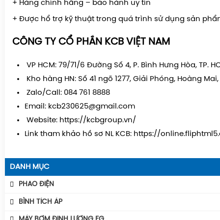
+ Hàng chính hãng – bảo hành uy tín
+ Được hổ trợ kỹ thuật trong quá trình sử dụng sản phẩ
CÔNG TY CỔ PHẦN KCB VIỆT NA
M
VP HCM: 79/71/6 Đường Số 4, P. Bình Hưng Hòa, TP. 
Kho hàng HN: Số 41 ngõ 1277, Giải Phóng, Hoàng Mai,
Zalo/Call: 084 761 8888
Email: kcb230625@gmail.com
Website:
https://kcbgroup.vn/
Link tham khảo hồ sơ NL KCB:
https://online.fliphtml
DANH MỤC
PHAO ĐIỆN
Phao Báo Mức
BÌNH TÍCH ÁP
Phao Điện Tecno- Italy
Bình Tích Áp Aquafill
MÁY BƠM ĐỊNH LƯỢNG FG