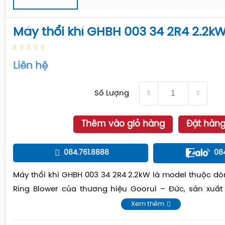
Máy thổi khí GHBH 003 34 2R4 2.2k
Liên hệ
Số Lượng
Thêm vào giỏ hàng
Đặt hàn
084.761.8888
08
Máy thổi khí GHBH 003 34 2R4 2.2kW là model thuộc dò
Ring Blower của thương hiệu Goorui – Đức, sản xuất
châu Âu tại nhà máy Goorui Trung Quốc.
Xem thêm