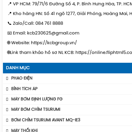
📍 VP HCM: 79/71/6 Đường Số 4, P. Bình Hưng Hòa, TP. HC
📍 Kho hàng HN: Số 41 ngõ 1277, Giải Phóng, Hoàng Mai, 
📞 Zalo/Call: 084 761 8888
📧 Email: kcb230625@gmail.com
🌐 Website: https://kcbgroup.vn/
🌐Link tham khảo hồ sơ NL KCB: https://online.fliphtml5.
DANH MỤC
PHAO ĐIỆN
Phao Báo Mức
BÌNH TÍCH ÁP
Phao Điện Tecno- Italy
Bình Tích Áp Aquafill
MÁY BƠM ĐỊNH LƯỢNG FG
Phao Điện Tsurumi-Nhật
Bình Tích Áp VAREM
MÁY BƠM CHÌM TSURUMI
Bình Tích Áp Thể Tích
MÁY BƠM TSURUMI UNIVERSE
BƠM CHÌM TSURUMI AVANT MQ-IE3
Phụ Kiện Bình Tích Áp
MÁY BƠM TSURUMI AVANT
Máy Bơm Tsurumi Avant MQU
MÁY THỔI KHÍ
BÌNH GIÃN NỞ AQUAFILL