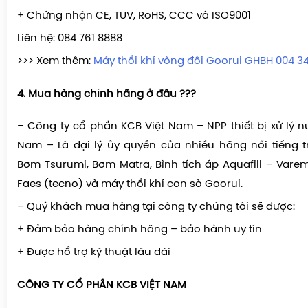
+ Chứng nhận CE, TUV, RoHS, CCC và ISO9001
Liên hệ: 084 761 8888
>>> Xem thêm:
Máy thổi khí vòng đôi Goorui GHBH 004 3
4. Mua hàng chính hãng ở đâu ???
– Công ty cổ phần KCB Việt Nam – NPP thiết bị xử lý nư
Nam – Là đại lý ủy quyền của nhiều hãng nổi tiếng 
Bơm Tsurumi, Bơm Matra, Bình tích áp Aquafill – Var
Faes (tecno) và máy thổi khí con sò Goorui.
– Quý khách mua hàng tại công ty chúng tôi sẽ được:
+ Đảm bảo hàng chính hãng – bảo hành uy tín
+ Được hổ trợ kỹ thuật lâu dài
CÔNG TY CỔ PHẦN KCB VIỆT NAM