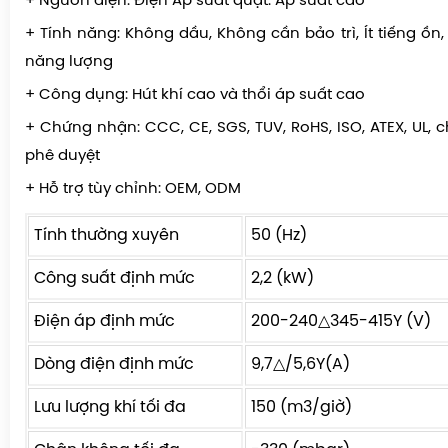
+ Nguồn điện: Điện Áp suất quạt: Áp suất cao
+ Tính năng: Không dầu, Không cần bảo trì, Ít tiếng ồn, Í
năng lượng
+ Công dụng: Hút khí cao và thổi áp suất cao
+ Chứng nhận: CCC, CE, SGS, TUV, RoHS, ISO, ATEX, UL,
phê duyệt
+ Hỗ trợ tùy chỉnh: OEM, ODM
Tính thường xuyên
50 (Hz)
Công suất định mức
2,2 (kW)
Điện áp định mức
200-240△345-415Y (V)
Dòng điện định mức
9,7△/5,6Y(A)
Lưu lượng khí tối đa
150 (m3/giờ)