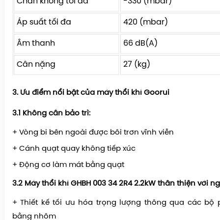
Chân không tối đa
-330 (mbar)
Áp suất tối đa
420 (mbar)
Âm thanh
66 dB(A)
Cân nặng
27 (kg)
3. Ưu điểm nổi bật của máy thổi khí Goorui
3.1 Không cần bảo trì:
+ Vòng bi bên ngoài được bôi trơn vĩnh viễn
+ Cánh quạt quay không tiếp xúc
+ Động cơ làm mát bằng quạt
3.2
Máy thổi khí GHBH 003 34 2R4 2.2kW t
hân thiện với n
+ Thiết kế tối ưu hóa trọng lượng thông qua các bộ
bằng nhôm