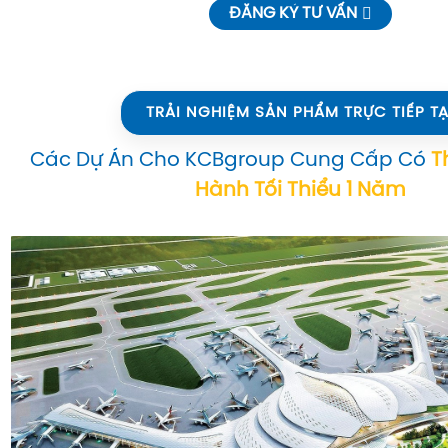
ĐĂNG KÝ TƯ VẤN
TRẢI NGHIỆM SẢN PHẨM TRỰC TIẾP TẠ
Các Dự Án Cho KCBgroup Cung Cấp Có
T
Hành Tối Thiểu 1 Năm