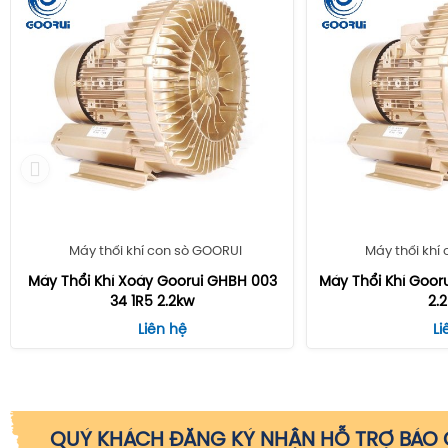
Máy thổi khí con sò GOORUI
Máy thổi khí
Máy Thổi Khí Xoáy Goorui GHBH 003
Máy Thổi Khí Goor
34 1R5 2.2kw
2.
Liên hệ
Li
QUÝ KHÁCH ĐĂNG KÝ NHẬN HỖ TRỢ BÁO G