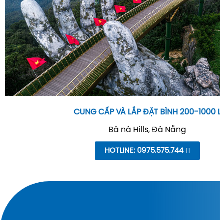
CUNG CẤP VÀ LẮP ĐẶT BÌNH 200-1000 
Bà nà Hills, Đà Nẵng
HOTLINE: 0975.575.744