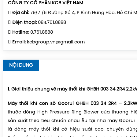
CÔNG TY CỔ PHẦN KCB VIỆT NAM
Địa chỉ:
79/71/6 Đường Số 4, P Bình Hưng Hòa, Hồ Chí 
Điện thoại:
084.761.8888
Hotline:
0.761.8888
Email:
kcbgroup.vn@gmail.com
NỘI DUNG
1. Giới thiệu chung về máy thổi khí GHBH 003 34 2R4 2.2
Máy thổi khí con sò Goorui GHBH 003 34 2R4 – 2.2kW
thuộc dòng High Pressure Ring Blower của thương hi
sản xuất theo tiêu chuẩn châu Âu tại nhà máy Goorui
là dòng máy thổi khí có hiệu suất cao, chuyên dù