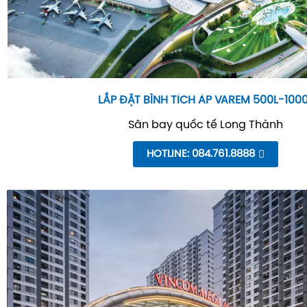
LẮP ĐẶT BÌNH TÍCH ÁP VAREM 500L-100
Sân bay quốc tế Long Thành
HOTLINE: 084.761.8888