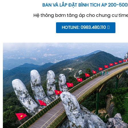
BÁN VÀ LẮP ĐẶT BÌNH TÍCH ÁP 200-500
Hệ thông bơm tăng áp cho chung cư time
HOTLINE: 0983.480.110