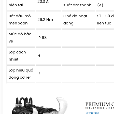
20.3 A
hiện tại
suất âm thanh
(A)
Bắt đầu mô-
Chế độ hoạt
S1 – Sử 
26,2 Nm
men xoắn
động
liên tục
Mức độ bảo
IP 68
vệ
Lớp cách
H
nhiệt
Lớp hiệu quả
IE
động cơ ref