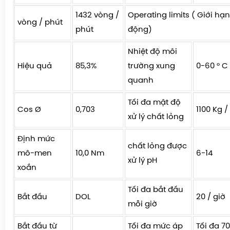
1432 vòng /
Operating limits ( Giới hạ
vòng / phút
phút
động)
Nhiệt độ môi
Hiệu quả
85,3%
trường xung
0-60 ° C
quanh
Tối đa mật độ
Cos Ø
0,703
1100 Kg 
xử lý chất lỏng
Định mức
chất lỏng được
mô-men
10,0 Nm
6-14
xử lý pH
xoắn
Tối đa bắt đầu
Bắt đầu
DOL
20 / giờ
mỗi giờ
Bắt đầu từ
Tối đa mức áp
Tối đa 7