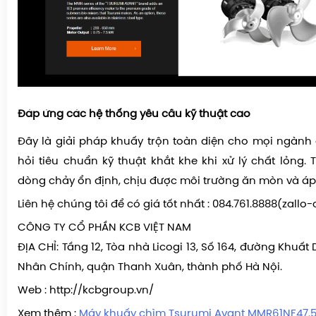
Đáp ứng các hệ thống yêu cầu kỹ thuật cao
Đây là giải pháp khuấy trộn toàn diện cho mọi ngành
hỏi tiêu chuẩn kỹ thuật khắt khe khi xử lý chất lỏng.
dòng chảy ổn định, chịu được môi trường ăn mòn và áp l
Liên hệ chúng tôi để có giá tốt nhất : 084.761.8888(zallo-
CÔNG TY CỔ PHẦN KCB VIỆT NAM
ĐỊA CHỈ: Tầng 12, Tòa nhà Licogi 13, Số 164, đường Khuất
Nhân Chính, quận Thanh Xuân, thành phố Hà Nội.
Web : http://kcbgroup.vn/
Xem thêm :
Máy khuấy chìm Tsurumi Avant MMR61NF47.