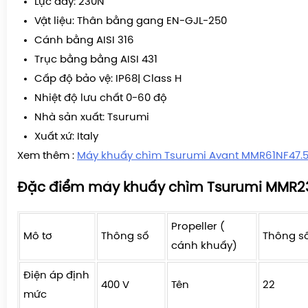
Lực đẩy: 230N
Vật liệu: Thân bằng gang EN-GJL-250
Cánh bằng AISI 316
Trục bằng bằng AISI 431
Cấp độ bảo vệ: IP68| Class H
Nhiệt độ lưu chất 0-60 độ
Nhà sản xuất: Tsurumi
Xuất xứ: Italy
Xem thêm :
Máy khuấy chìm Tsurumi Avant MMR61NF47.
Đặc điểm máy khuấy chìm Tsurumi MMR2
Propeller (
Mô tơ
Thông số
Thông s
cánh khuấy)
Điện áp định
400 V
Tên
22
mức