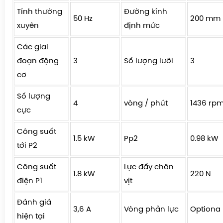
Tính thường
Đường kính
50 Hz
200 mm
xuyên
định mức
Các giai
đoạn động
3
Số lượng lưỡi
3
cơ
Số lượng
4
vòng / phút
1436 rp
cực
Công suất
1.5 kW
Pp2
0.98 kW
tới P2
Công suất
Lực đẩy chân
1.8 kW
220 N
điện P1
vịt
Đánh giá
3,6 A
Vòng phản lực
Optiona
hiện tại