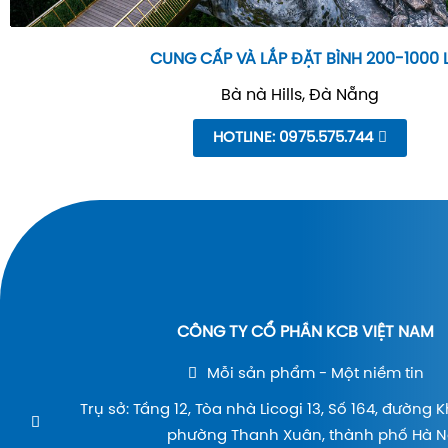
CUNG CẤP VÀ LẮP ĐẶT BÌNH 200-1000 
Bà nà Hills, Đà Nẵng
HOTLINE: 0975.575.744
CÔNG TY CỔ PHẦN KCB VIỆT NAM
Mỗi sản phẩm - Một niềm tin
Trụ sở: Tầng 12, Tòa nhà Licogi 13, Số 164, đường 
phường Thanh Xuân, thành phố Hà Nộ