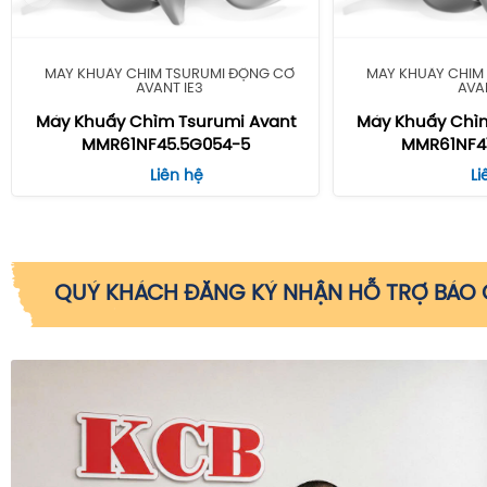
MÁY KHUẤY CHÌM TSURUMI ĐỘNG CƠ
MÁY KHUẤY CHÌM
AVANT IE3
AVA
Máy Khuấy Chìm Tsurumi Avant
Máy Khuấy Chìm
MMR61NF45.5G054-5
MMR61NF47
Liên hệ
Li
QUÝ KHÁCH ĐĂNG KÝ NHẬN HỖ TRỢ BÁO G