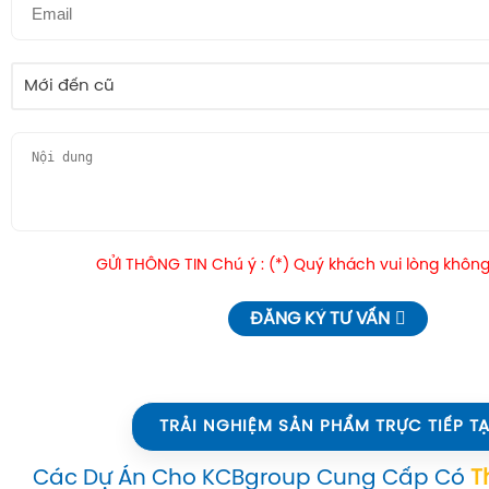
Mới đến cũ
GỬI THÔNG TIN Chú ý : (*) Quý khách vui lòng không
ĐĂNG KÝ TƯ VẤN
TRẢI NGHIỆM SẢN PHẨM TRỰC TIẾP TẠ
Các Dự Án Cho KCBgroup Cung Cấp Có
T