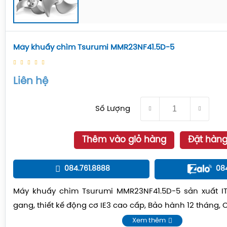
Máy khuấy chìm Tsurumi MMR23NF41.5D-5
Liên hệ
Số Lượng
Thêm vào giỏ hàng
Đặt hàn
084.761.8888
08
Máy khuấy chìm Tsurumi MMR23NF41.5D-5 sản xuất IT
gang, thiết kế động cơ IE3 cao cấp, Bảo hành 12 tháng, 
Xem thêm