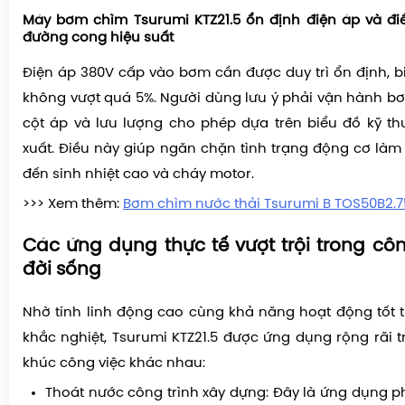
Máy bơm chìm Tsurumi KTZ21.5 ổn định điện áp và đi
đường cong hiệu suất
Điện áp 380V cấp vào bơm cần được duy trì ổn định, 
không vượt quá 5%. Người dùng lưu ý phải vận hành b
cột áp và lưu lượng cho phép dựa trên biểu đồ kỹ t
xuất. Điều này giúp ngăn chặn tình trạng động cơ làm 
đến sinh nhiệt cao và cháy motor.
>>> Xem thêm:
Bơm chìm nước thải Tsurumi B TOS50B2.7
Các ứng dụng thực tế vượt trội trong cô
đời sống
Nhờ tính linh động cao cùng khả năng hoạt động tốt 
khắc nghiệt, Tsurumi KTZ21.5 được ứng dụng rộng rãi 
khúc công việc khác nhau:
Thoát nước công trình xây dựng: Đây là ứng dụng p