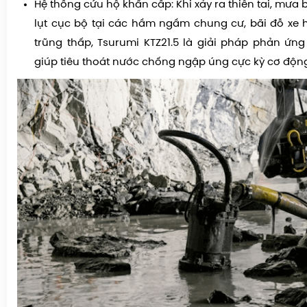
Hệ thống cứu hộ khẩn cấp: Khi xảy ra thiên tai, mưa
lụt cục bộ tại các hầm ngầm chung cư, bãi đỗ xe
trũng thấp, Tsurumi KTZ21.5 là giải pháp phản ứn
giúp tiêu thoát nước chống ngập úng cực kỳ cơ độn