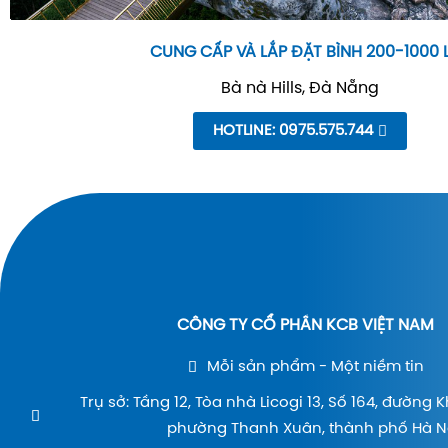
CUNG CẤP VÀ LẮP ĐẶT BÌNH 200-1000 
Bà nà Hills, Đà Nẵng
HOTLINE: 0975.575.744
CÔNG TY CỔ PHẦN KCB VIỆT NAM
Mỗi sản phẩm - Một niềm tin
Trụ sở: Tầng 12, Tòa nhà Licogi 13, Số 164, đường 
phường Thanh Xuân, thành phố Hà Nộ