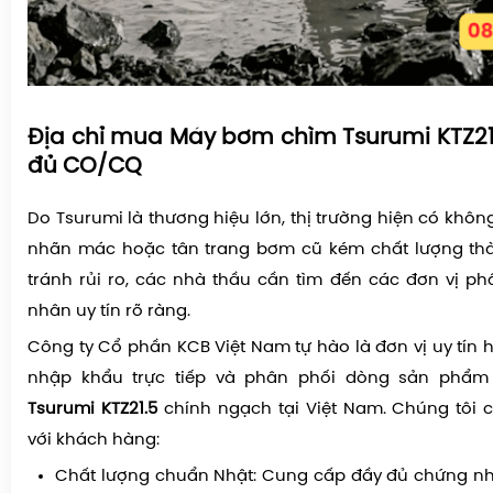
Địa chỉ mua Máy bơm chìm Tsurumi KTZ21.5
đủ CO/CQ
Do Tsurumi là thương hiệu lớn, thị trường hiện có không
nhãn mác hoặc tân trang bơm cũ kém chất lượng th
tránh rủi ro, các nhà thầu cần tìm đến các đơn vị p
nhân uy tín rõ ràng.
Công ty Cổ phần KCB Việt Nam tự hào là đơn vị uy tín
nhập khẩu trực tiếp và phân phối dòng sản phẩ
Tsurumi KTZ21.5
chính ngạch tại Việt Nam. Chúng tôi c
với khách hàng:
Chất lượng chuẩn Nhật: Cung cấp đầy đủ chứng nh