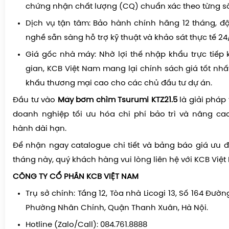
chứng nhận chất lượng (CQ) chuẩn xác theo từng số
Dịch vụ tận tâm: Bảo hành chính hãng 12 tháng, độ
nghề sẵn sàng hỗ trợ kỹ thuật và khảo sát thực tế 24/
Giá gốc nhà máy: Nhờ lợi thế nhập khẩu trực tiếp
gian, KCB Việt Nam mang lại chính sách giá tốt nhất
khấu thương mại cao cho các chủ đầu tư dự án.
Đầu tư vào
Máy bơm chìm Tsurumi KTZ21.5
là giải pháp
doanh nghiệp tối ưu hóa chi phí bảo trì và nâng ca
hành dài hạn.
Để nhận ngay catalogue chi tiết và bảng báo giá ưu đã
tháng này, quý khách hàng vui lòng liên hệ với KCB Việt
CÔNG TY CỔ PHẦN KCB VIỆT NAM
Trụ sở chính: Tầng 12, Tòa nhà Licogi 13, Số 164 Đườn
Phường Nhân Chính, Quận Thanh Xuân, Hà Nội.
Hotline (Zalo/Call): 084.761.8888