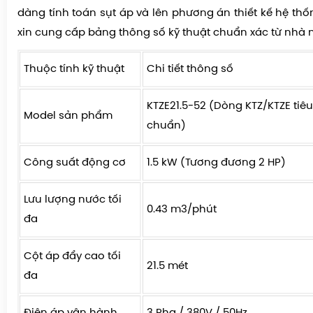
dàng tính toán sụt áp và lên phương án thiết kế hệ th
xin cung cấp bảng thông số kỹ thuật chuẩn xác từ nhà 
Thuộc tính kỹ thuật
Chi tiết thông số
KTZE21.5-52 (Dòng KTZ/KTZE tiêu
Model sản phẩm
chuẩn)
Công suất động cơ
1.5 kW (Tương đương 2 HP)
Lưu lượng nước tối
0.43 m3/phút
đa
Cột áp đẩy cao tối
21.5 mét
đa
Điện áp vận hành
3 Pha / 380V / 50Hz