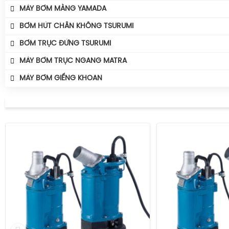
MÁY BƠM MÀNG YAMADA
BƠM HÚT CHÂN KHÔNG TSURUMI
BƠM TRỤC ĐỨNG TSURUMI
MÁY BƠM TRỤC NGANG MATRA
MÁY BƠM GIẾNG KHOAN