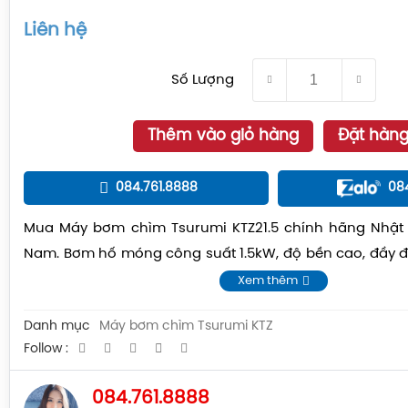
Liên hệ
Số Lượng
Thêm vào giỏ hàng
Đặt hàn
084.761.8888
08
Mua Máy bơm chìm Tsurumi KTZ21.5 chính hãng Nhật B
Nam. Bơm hố móng công suất 1.5kW, độ bền cao, đầy đ
nhất thị trường.
Xem thêm
Danh mục
Máy bơm chìm Tsurumi KTZ
Follow :
084.761.8888