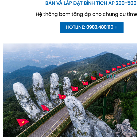
BÁN VÀ LẮP ĐẶT BÌNH TÍCH ÁP 200-500
Hệ thông bơm tăng áp cho chung cư time
HOTLINE: 0983.480.110