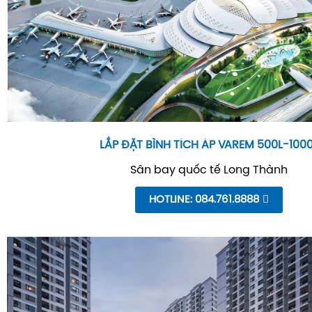
LẮP ĐẶT BÌNH TÍCH ÁP VAREM 500L-100
Sân bay quốc tế Long Thành
HOTLINE: 084.761.8888