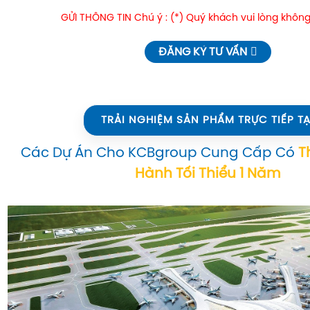
GỬI THÔNG TIN Chú ý : (*) Quý khách vui lòng không
ĐĂNG KÝ TƯ VẤN
TRẢI NGHIỆM SẢN PHẨM TRỰC TIẾP TẠ
Các Dự Án Cho KCBgroup Cung Cấp Có
T
Hành Tối Thiểu 1 Năm