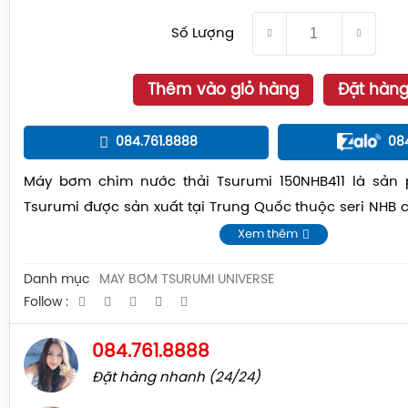
Số Lượng
Thêm vào giỏ hàng
Đặt hàn
084.761.8888
08
Máy bơm chìm nước thải Tsurumi 150NHB411 là sả
Tsurumi được sản xuất tại Trung Quốc thuộc seri NHB c
thụ điện là 11kw và họng xả 150 đáp ứng được các công
Xem thêm
nước thải xây dựng cũng như nước thải công nghiệp
Danh mục
MÁY BƠM TSURUMI UNIVERSE
Follow :
084.761.8888
Đặt hàng nhanh (24/24)