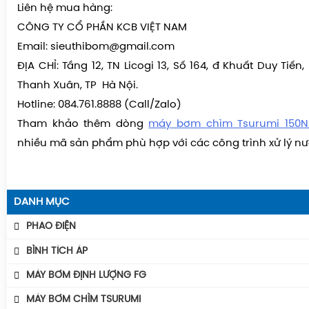
Liên hệ mua hàng:
CÔNG TY CỔ PHẦN KCB VIỆT NAM
Email: sieuthibom@gmail.com
ĐỊA CHỈ: Tầng 12, TN Licogi 13, Số 164, đ Khuất Duy Tiến
Thanh Xuân, TP Hà Nội.
Hotline: 084.761.8888 (Call/Zalo)
Tham khảo thêm dòng
máy bơm chìm Tsurumi 150NH
nhiều mã sản phẩm phù hợp với các công trình xử lý nư
DANH MỤC
PHAO ĐIỆN
Phao Báo Mức
BÌNH TÍCH ÁP
Phao Điện Tecno- Italy
Bình Tích Áp Aquafill
MÁY BƠM ĐỊNH LƯỢNG FG
Phao Điện Tsurumi-Nhật
Bình Tích Áp VAREM
MÁY BƠM CHÌM TSURUMI