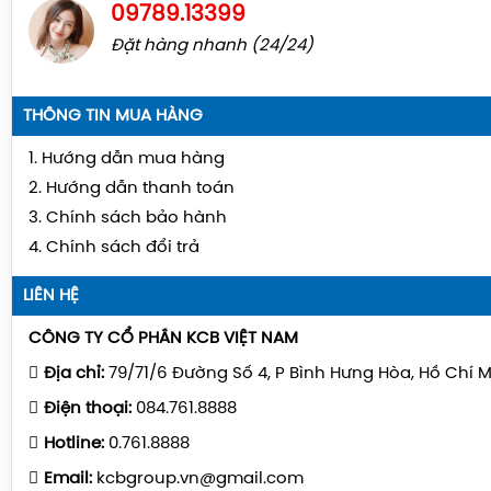
09789.13399
Đặt hàng nhanh (24/24)
THÔNG TIN MUA HÀNG
1. Hướng dẫn mua hàng
2. Hướng dẫn thanh toán
3. Chính sách bảo hành
4. Chính sách đổi trả
LIÊN HỆ
CÔNG TY CỔ PHẦN KCB VIỆT NAM
Địa chỉ:
79/71/6 Đường Số 4, P Bình Hưng Hòa, Hồ Chí 
Điện thoại:
084.761.8888
Hotline:
0.761.8888
Email:
kcbgroup.vn@gmail.com