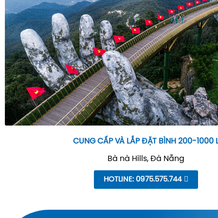
CUNG CẤP VÀ LẮP ĐẶT BÌNH 200-1000 
Bà nà Hills, Đà Nẵng
HOTLINE: 0975.575.744