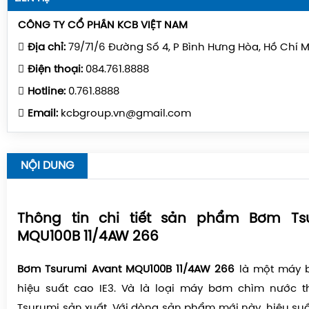
CÔNG TY CỔ PHẦN KCB VIỆT NAM
Địa chỉ:
79/71/6 Đường Số 4, P Bình Hưng Hòa, Hồ Chí 
Điện thoại:
084.761.8888
Hotline:
0.761.8888
Email:
kcbgroup.vn@gmail.com
NỘI DUNG
Thông tin chi tiết sản phẩm Bơm Ts
MQU100B 11/4AW 266
Bơm Tsurumi Avant MQU100B 11/4AW 266
là một máy 
hiệu suất cao IE3. Và là loại máy bơm chìm nước 
Tsurumi sản xuất. Với dòng sản phẩm mới này, hiệu suất