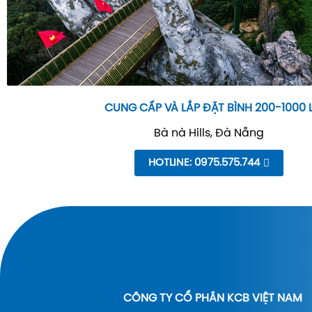
CUNG CẤP VÀ LẮP ĐẶT BÌNH 200-1000 
Bà nà Hills, Đà Nẵng
HOTLINE: 0975.575.744
CÔNG TY CỔ PHẦN KCB VIỆT NAM