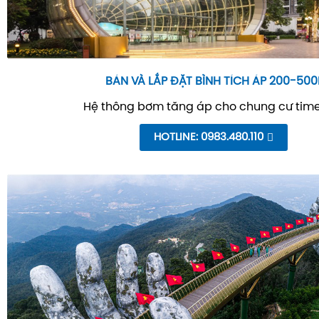
BÁN VÀ LẮP ĐẶT BÌNH TÍCH ÁP 200-500
Hệ thông bơm tăng áp cho chung cư time
HOTLINE: 0983.480.110