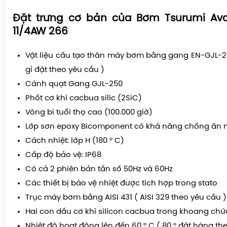
Đặt trưng cơ bản của Bơm Tsurumi Av
11/4AW 266
Vật liệu cấu tạo thân máy bơm bằng gang EN-GJL-
gỉ đặt theo yêu cầu )
Cánh quạt Gang GJL-250
Phốt cơ khí cacbua silic (2SiC)
Vòng bi tuổi thọ cao (100.000 giờ)
Lớp sơn epoxy Bicomponent có khả năng chống ăn
Cách nhiệt: lớp H (180 ° C)
Cấp độ bảo vệ: IP68
Có cả 2 phiên bản tần số 50Hz và 60Hz
Các thiết bị bảo vệ nhiệt được tích hợp trong stato
Trục máy bơm bằng AISI 431 ( AISI 329 theo yêu cầu )
Hai con dấu cơ khí silicon cacbua trong khoang chứ
Nhiệt độ hoạt động lên đến 60 ° C ( 80 ° đặt hàng th