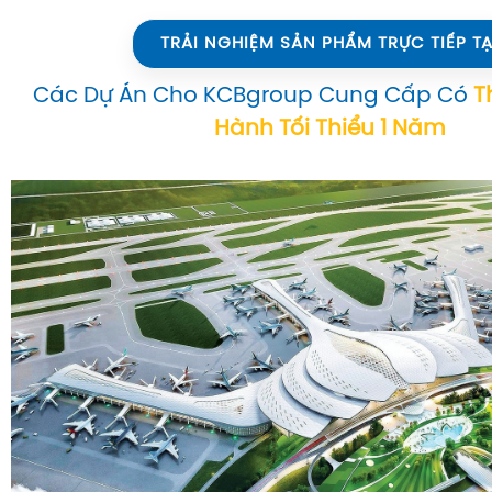
TRẢI NGHIỆM SẢN PHẨM TRỰC TIẾP TẠ
Các Dự Án Cho KCBgroup Cung Cấp Có
T
Hành Tối Thiểu 1 Năm