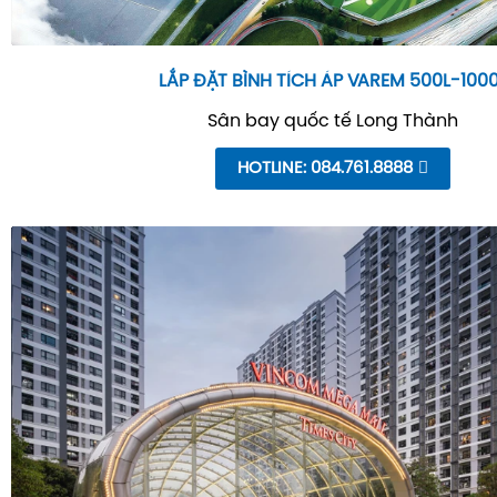
LẮP ĐẶT BÌNH TÍCH ÁP VAREM 500L-100
Sân bay quốc tế Long Thành
HOTLINE: 084.761.8888