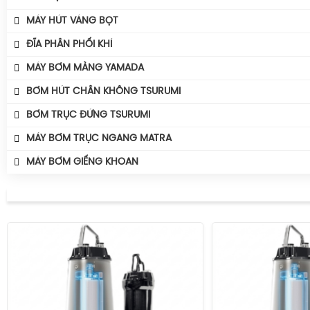
Máy Bơm Tsurumi Avant MQS
Máy Thổi Khí Wakuras
Máy Khuấy Chìm Tsurumi
Máy Sục Khí Chìm Tsurumi Ber
MÁY HÚT VÁNG BỌT
Máy Bơm Tsurumi Avant MQG
Máy Thổi Khí Công Suất
Máy Sục Khí Chìm Tsurumi TRN
Phụ Kiện Bơm Tsurumi
ĐĨA PHÂN PHỐI KHÍ
Máy Thổi Khí Turbo
MÁY BƠM MÀNG YAMADA
BƠM HÚT CHÂN KHÔNG TSURUMI
BƠM TRỤC ĐỨNG TSURUMI
MÁY BƠM TRỤC NGANG MATRA
MÁY BƠM GIẾNG KHOAN