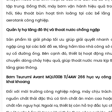
tập trung. Đồng thời, máy bơm vận hành hiệu quả tr
hồi, tiêu thoát bùn hoạt tính loãng tại các bể lắn
aerotank công nghiệp.
Quản lý hạ tầng đô thị và thoát nước chống ngập
Sản phẩm là giải pháp tối ưu giúp giải quyết nhanh 
ngập úng tại các bãi đỗ xe, tầng hầm tòa nhà công sở
sự cố đường ống. Bên cạnh đó, thiết bị hoạt động nh
chuyển dòng chảy hiệu quả, giúp thoát nước mưa kịp t
tầng giao thông.
Bơm Tsurumi Avant MQU100B 11/4AW 266 hục vụ công
khai khoáng
Đối với môi trường công nghiệp nặng, máy chịu trách
nguồn chất thải đặc thù có tính chất ăn mòn cao hoặ
chất rắn nguy hại. Ngoài ra, thiết bị còn hỗ trợ đắc lực