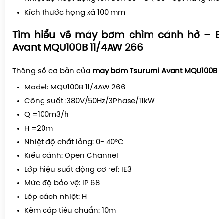
Kích thước họng xả 100 mm
Tìm hiểu về máy bơm chìm cánh hở – 
Avant MQU100B 11/4AW 266
Thông số cơ bản của
máy bơm Tsurumi Avant MQU100B 
Model: MQU100B 11/4AW 266
Công suất :380V/50Hz/3Phase/11kW
Q =100m3/h
H =20m
Nhiệt độ chất lỏng: 0- 40°C
Kiểu cánh: Open Channel
Lớp hiệu suất động cơ ref: IE3
Mức độ bảo vệ: IP 68
Lớp cách nhiệt: H
Kèm cáp tiêu chuẩn: 10m