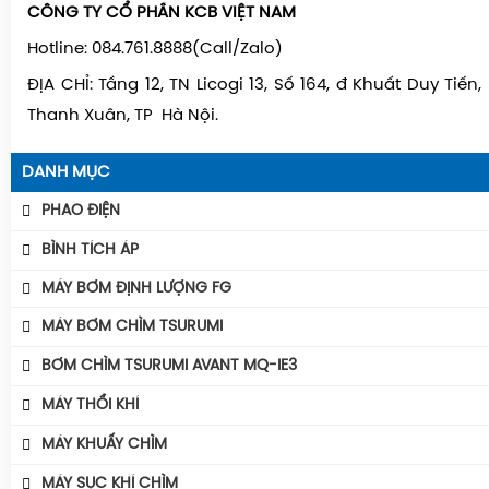
CÔNG TY CỔ PHẦN KCB VIỆT NAM
Hotline: 084.761.8888(Call/Zalo)
ĐỊA CHỈ: Tầng 12, TN Licogi 13, Số 164, đ Khuất Duy Tiến
Thanh Xuân, TP Hà Nội.
DANH MỤC
PHAO ĐIỆN
Phao Báo Mức
BÌNH TÍCH ÁP
Phao Điện Tecno- Italy
Bình Tích Áp Aquafill
MÁY BƠM ĐỊNH LƯỢNG FG
Phao Điện Tsurumi-Nhật
Bình Tích Áp VAREM
MÁY BƠM CHÌM TSURUMI
Bình Tích Áp Thể Tích
MÁY BƠM TSURUMI UNIVERSE
BƠM CHÌM TSURUMI AVANT MQ-IE3
Phụ Kiện Bình Tích Áp
MÁY BƠM TSURUMI AVANT
Máy Bơm Tsurumi Avant MQU
MÁY THỔI KHÍ
BÌNH GIÃN NỞ AQUAFILL
Máy Bơm Tsurumi Avant MQC
Máy Thổi Khí Con Sò GOORUI
MÁY KHUẤY CHÌM
Máy Bơm Tsurumi Avant MQB
Máy Thổi Khí Tsurumi
MÁY KHUẤY CHÌM TSURUMI ĐỘNG CƠ AVANT IE3
MÁY SỤC KHÍ CHÌM