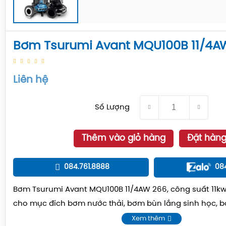
Bơm Tsurumi Avant MQU100B 11/4A
Liên hệ
Số Lượng
Thêm vào giỏ hàng
Đặt hàn
084.761.8888
08
Bơm Tsurumi Avant MQU100B 11/4AW 266, công suất 11k
cho mục đích bơm nước thải, bơm bùn lắng sinh học, bơ
Xem thêm