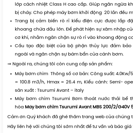
lớp cách nhiệt Class H cao cấp. Giúp ngăn ngừa 
bị cháy. Cho phép máy bơm khởi động 20 lần đều mỗ
Trang bị cảm biến rò rỉ kiểu điện cực được lắp đ
khoang chứa dầu lớn. Để phát hiện sự xâm nhập c
cơ khí, nhằm ngăn chặn sự rò rỉ vào khoang động cơ
Cấu tạo đặc biệt của bộ phận thủy lực đảm bảo 
ngoài và ngăn chặn sự bám bẩn của cánh bơm.
⇒
Ngoài ra, chúng tôi còn cung cấp sản phẩm:
Máy bơm chìm Thông số cơ bản: Công suất: 4.0Kw/
= 100.8 m3/h, Hmax = 26.4 m, Kiểu cánh: Semi- op
sản xuất : Tsurumi Avant – italy
Máy bơm chìm Tsurumi Bơm thoát nước thải bể t
hòa
Máy bơm chìm
Tsurumi Avant MBS 200/2/G40V 
Cảm ơn Quý khách đã ghé thăm trang web của chúng t
Hãy liên hệ với chúng tôi sớm nhất để tư vấn và báo giá 