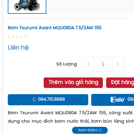
Bơm Tsurumi Avant MQU080A 7.5/2AW 155
Liên hệ
Số Lượng
Thêm vào giỏ hàng
Đặt hàn
084.761.8888
08
Bơm Tsurumi Avant MQU080A 7.5/2AW 155, công suất 
dụng cho mục đích bơm nước thải, bơm bùn lắng sin
thô,...
Xem thêm