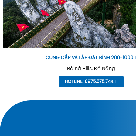
CUNG CẤP VÀ LẮP ĐẶT BÌNH 200-1000 
Bà nà Hills, Đà Nẵng
HOTLINE: 0975.575.744