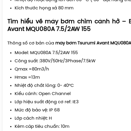
Kích thước họng xả 80 mm
Tìm hiểu về máy bơm chìm cánh hở – 
Avant MQU080A 7.5/2AW 155
Thông số cơ bản của
máy bơm Tsurumi Avant MQU080A 
Model: MQU080A 7.5/2AW 155
Công suất :380V/50Hz/3Phase/7.5kW
Qmax =80m3/h
Hmax =13m
Nhiệt độ chất lỏng: 0- 40°C
Kiểu cánh: Open Channel
Lớp hiệu suất động cơ ref: IE3
Mức độ bảo vệ: IP 68
Lớp cách nhiệt: H
Kèm cáp tiêu chuẩn: 10m