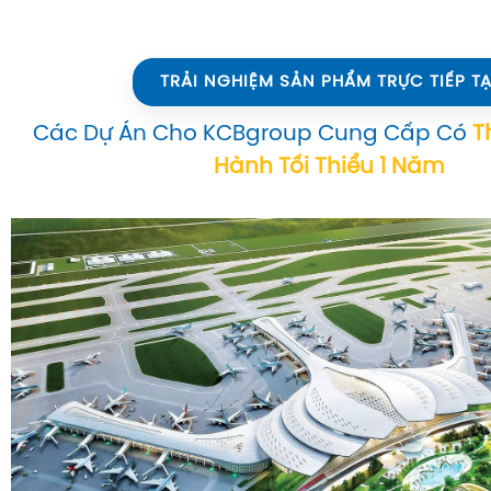
TRẢI NGHIỆM SẢN PHẨM TRỰC TIẾP TẠ
Các Dự Án Cho KCBgroup Cung Cấp Có
T
Hành Tối Thiểu 1 Năm