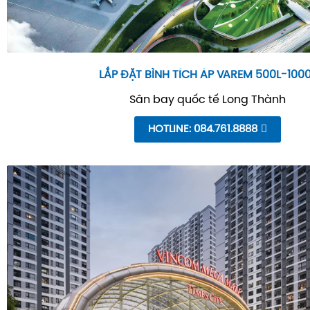
LẮP ĐẶT BÌNH TÍCH ÁP VAREM 500L-100
Sân bay quốc tế Long Thành
HOTLINE: 084.761.8888