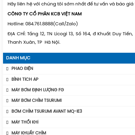
Hãy liên hệ với chúng tôi sớm nhất để tư vấn và báo giá 
CÔNG TY CỔ PHẦN KCB VIỆT NAM
Hotline: 084.761.8888(Call/Zalo)
ĐỊA CHỈ: Tầng 12, TN Licogi 13, Số 164, đ Khuất Duy Tiến
Thanh Xuân, TP Hà Nội.
DANH MỤC
PHAO ĐIỆN
Phao Báo Mức
BÌNH TÍCH ÁP
Phao Điện Tecno- Italy
Bình Tích Áp Aquafill
MÁY BƠM ĐỊNH LƯỢNG FG
Phao Điện Tsurumi-Nhật
Bình Tích Áp VAREM
MÁY BƠM CHÌM TSURUMI
Bình Tích Áp Thể Tích
MÁY BƠM TSURUMI UNIVERSE
BƠM CHÌM TSURUMI AVANT MQ-IE3
Phụ Kiện Bình Tích Áp
MÁY BƠM TSURUMI AVANT
Máy Bơm Tsurumi Avant MQU
MÁY THỔI KHÍ
BÌNH GIÃN NỞ AQUAFILL
Máy Bơm Tsurumi Avant MQC
Máy Thổi Khí Con Sò GOORUI
MÁY KHUẤY CHÌM