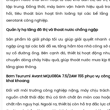
tập trung. Đồng thời, máy bơm vận hành hiệu quả tr
hồi, tiêu thoát bùn hoạt tính loãng tại các bể lắn
aerotank công nghiệp.
Quản lý hạ tầng đô thị và thoát nước chống ngập
Sản phẩm là giải pháp tối ưu giúp giải quyết nhanh 
ngập úng tại các bãi đỗ xe, tầng hầm tòa nhà công sở
sự cố đường ống. Bên cạnh đó, thiết bị hoạt động nh
chuyển dòng chảy hiệu quả, giúp thoát nước mưa kịp t
tầng giao thông.
Bơm Tsurumi Avant MQU080A 7.5/2AW 155 phục vụ công
khai khoáng
Đối với môi trường công nghiệp nặng, máy chịu trách
nguồn chất thải đặc thù có tính chất ăn mòn cao hoặ
chất rắn nguy hại. Ngoài ra, thiết bị còn hỗ trợ đắc lực