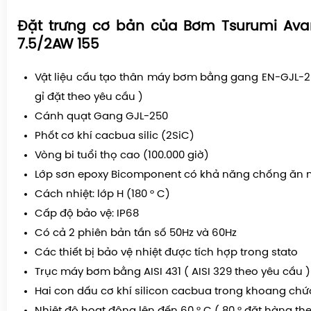
Đặt trưng cơ bản của Bơm Tsurumi Av
7.5/2AW 155
Vật liệu cấu tạo thân máy bơm bằng gang EN-GJL-
gỉ đặt theo yêu cầu )
Cánh quạt Gang GJL-250
Phốt cơ khí cacbua silic (2SiC)
Vòng bi tuổi thọ cao (100.000 giờ)
Lớp sơn epoxy Bicomponent có khả năng chống ăn
Cách nhiệt: lớp H (180 ° C)
Cấp độ bảo vệ: IP68
Có cả 2 phiên bản tần số 50Hz và 60Hz
Các thiết bị bảo vệ nhiệt được tích hợp trong stato
Trục máy bơm bằng AISI 431 ( AISI 329 theo yêu cầu )
Hai con dấu cơ khí silicon cacbua trong khoang chứ
Nhiệt độ hoạt động lên đến 60 ° C ( 80 ° đặt hàng th