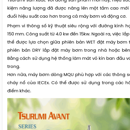
Tsurumi sản xuất. Với dòng sản phẩm mới này, hiệu suất
kiệm năng lượng đã được nâng lên một tầm cao mới
đuổi hiệu suất cao hơn trong cả máy bơm và động cơ.
Phạm vi thông số kỹ thuật siêu rộng với đường kính h
150 mm. Công suất từ 4.0 kw đến 15kw. Ngoài ra, việc l
thể được lựa chọn giữa phiên bản WET đặt máy bơm 
phiên bản DRY lắp đặt máy bơm trong nhà hoặc bên
Bằng cách sử dụng hệ thống làm mát vỏ kín ban đầu v
trong.
Hơn nữa, máy bơm dòng MQU phù hợp với các thông số
cháy nổ của IECEx. Có thể được sử dụng trong các h
điểm khác.