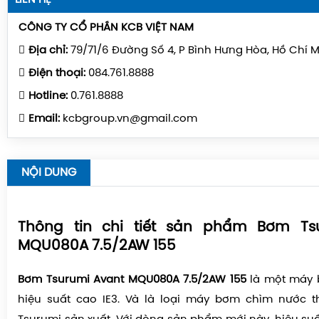
CÔNG TY CỔ PHẦN KCB VIỆT NAM
Địa chỉ:
79/71/6 Đường Số 4, P Bình Hưng Hòa, Hồ Chí 
Điện thoại:
084.761.8888
Hotline:
0.761.8888
Email:
kcbgroup.vn@gmail.com
NỘI DUNG
Thông tin chi tiết sản phẩm Bơm Ts
MQU080A 7.5/2AW 155
Bơm Tsurumi Avant
MQU080A 7.5/2AW 155
là một máy 
hiệu suất cao IE3. Và là loại máy bơm chìm nước 