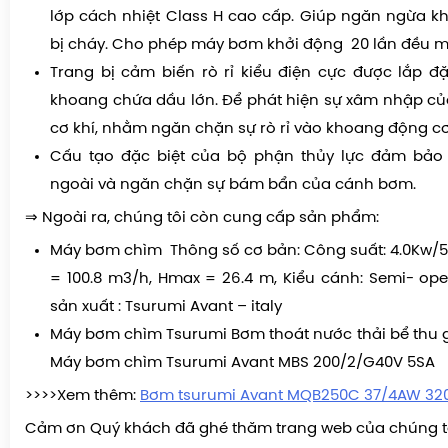
lớp cách nhiệt Class H cao cấp. Giúp ngăn ngừa 
bị cháy. Cho phép máy bơm khởi động 20 lần đều mỗ
Trang bị cảm biến rò rỉ kiểu điện cực được lắp đ
khoang chứa dầu lớn. Để phát hiện sự xâm nhập c
cơ khí, nhằm ngăn chặn sự rò rỉ vào khoang động cơ
Cấu tạo đặc biệt của bộ phận thủy lực đảm bảo 
ngoài và ngăn chặn sự bám bẩn của cánh bơm.
⇒ Ngoài ra, chúng tôi còn cung cấp sản phẩm:
Máy bơm chìm Thông số cơ bản: Công suất: 4.0Kw/
= 100.8 m3/h, Hmax = 26.4 m, Kiểu cánh: Semi- op
sản xuất : Tsurumi Avant – italy
Máy bơm chìm Tsurumi Bơm thoát nước thải bể thu 
Máy bơm chìm Tsurumi Avant MBS 200/2/G40V 5SA
>>>>Xem thêm:
Bơm tsurumi Avant MQB250C 37/4AW 32
Cảm ơn Quý khách đã ghé thăm trang web của chúng t