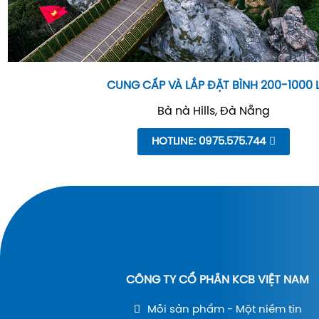
CUNG CẤP VÀ LẮP ĐẶT BÌNH 200-1000 
Bà nà Hills, Đà Nẵng
HOTLINE: 0975.575.744
CÔNG TY CỔ PHẦN KCB VIỆT NAM
Mỗi sản phẩm - Một niềm tin