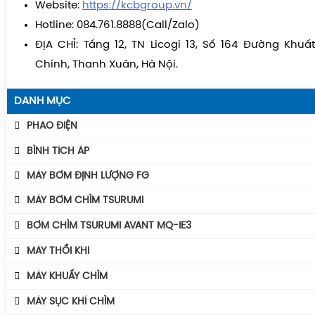
Website:
https://kcbgroup.vn/
Hotline: 084.761.8888(Call/Zalo)
ĐỊA CHỈ: Tầng 12, TN Licogi 13, Số 164 Đường Khuấ
Chính, Thanh Xuân, Hà Nội.
DANH MỤC
PHAO ĐIỆN
Phao Báo Mức
BÌNH TÍCH ÁP
Phao Điện Tecno- Italy
Bình Tích Áp Aquafill
MÁY BƠM ĐỊNH LƯỢNG FG
Phao Điện Tsurumi-Nhật
Bình Tích Áp VAREM
MÁY BƠM CHÌM TSURUMI
Bình Tích Áp Thể Tích
MÁY BƠM TSURUMI UNIVERSE
BƠM CHÌM TSURUMI AVANT MQ-IE3
Phụ Kiện Bình Tích Áp
MÁY BƠM TSURUMI AVANT
Máy Bơm Tsurumi Avant MQU
MÁY THỔI KHÍ
BÌNH GIÃN NỞ AQUAFILL
Máy Bơm Tsurumi Avant MQC
Máy Thổi Khí Con Sò GOORUI
MÁY KHUẤY CHÌM
Máy Bơm Tsurumi Avant MQB
Máy Thổi Khí Tsurumi
MÁY KHUẤY CHÌM TSURUMI ĐỘNG CƠ AVANT IE3
MÁY SỤC KHÍ CHÌM
Máy Bơm Tsurumi Avant MQS
Máy Thổi Khí Wakuras