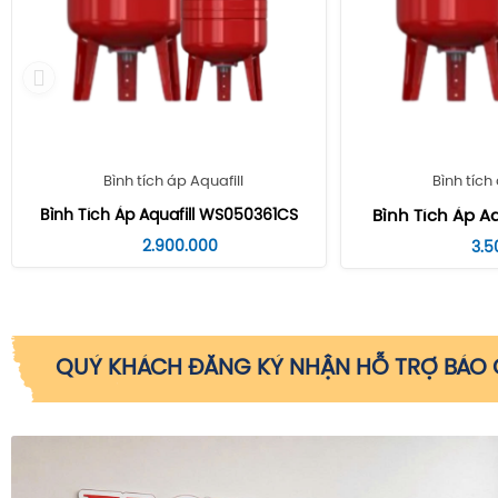
Bình tích áp Aquafill
Bình tích
Bình Tích Áp Aquafill WS050361CS
Bình Tích Áp Aq
2.900.000
3.5
QUÝ KHÁCH ĐĂNG KÝ NHẬN HỖ TRỢ BÁO G