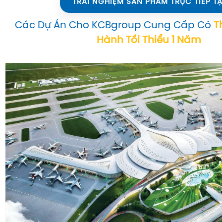
TRẢI NGHIỆM SẢN PHẨM TRỰC TIẾP TẠ
Các Dự Án Cho KCBgroup Cung Cấp Có
T
Hành Tối Thiểu 1 Năm