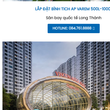
LẮP ĐẶT BÌNH TÍCH ÁP VAREM 500L-100
Sân bay quốc tế Long Thành
HOTLINE: 084.761.8888