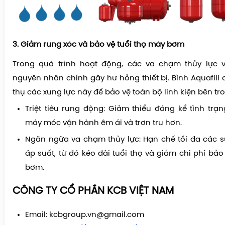
3. Giảm rung xóc và bảo vệ tuổi thọ máy bơm
Trong quá trình hoạt động, các va chạm thủy lực 
nguyên nhân chính gây hư hỏng thiết bị. Bình Aquafill
thụ các xung lực này để bảo vệ toàn bộ linh kiện bên tr
Triệt tiêu rung động: Giảm thiểu đáng kể tình trạn
máy móc vận hành êm ái và trơn tru hơn.
Ngăn ngừa va chạm thủy lực: Hạn chế tối đa các s
áp suất, từ đó kéo dài tuổi thọ và giảm chi phí bảo
bơm.
CÔNG TY CỔ PHẦN KCB VIỆT NAM
Email: kcbgroup.vn@gmail.com