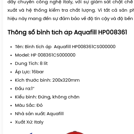
dây chuyền công nghệ Italy, với sự giám sát chặt chẽ 
xuất và hệ thống kiểm tra chất lượng. Vì tất cả sản
hiệu này mang đến sự đảm bảo về độ tin cậy và độ bền v
Thông số bình tích áp Aquafill HP008361
Tên: Bình tích áp Aquafill HP008361CS000000
Model: HP 008361CS000000
Dung Tích: 8 lít
Áp Lực: 16bar
Kích thước bình: 200x320mm
Đầu ra:1″
Kiểu bình: Đứng, không chân
Màu Sắc: Đỏ
Nhà sản xuất: Aquafill
Xuất Xứ: Italy