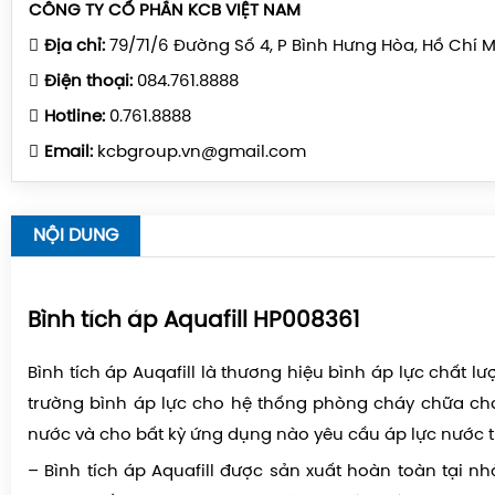
CÔNG TY CỔ PHẦN KCB VIỆT NAM
Địa chỉ:
79/71/6 Đường Số 4, P Bình Hưng Hòa, Hồ Chí 
Điện thoại:
084.761.8888
Hotline:
0.761.8888
Email:
kcbgroup.vn@gmail.com
NỘI DUNG
Bình tích áp Aquafill HP008361
Bình tích áp Auqafill là thương hiệu bình áp lực chất lư
trường bình áp lực cho hệ thống phòng cháy chữa ch
nước và cho bất kỳ ứng dụng nào yêu cầu áp lực nước tr
– Bình tích áp Aquafill được sản xuất hoàn toàn tại n