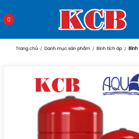
Trang chủ
Danh mục sản phẩm
Bình tích áp
Bình 
/
/
/