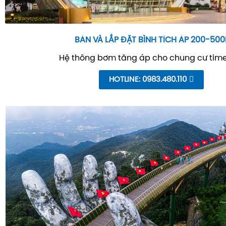
BÁN VÀ LẮP ĐẶT BÌNH TÍCH ÁP 200-500
Hệ thông bơm tăng áp cho chung cư time
HOTLINE: 0983.480.110