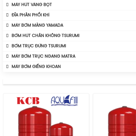
Máy Khuấy Chìm Tsurumi
Máy Sục Khí Chìm Tsurumi Ber
MÁY HÚT VÁNG BỌT
Máy Bơm Tsurumi Avant MQG
Máy Thổi Khí Công Suất
Máy Sục Khí Chìm Tsurumi TRN
Phụ Kiện Bơm Tsurumi
ĐĨA PHÂN PHỐI KHÍ
Máy Thổi Khí Turbo
MÁY BƠM MÀNG YAMADA
BƠM HÚT CHÂN KHÔNG TSURUMI
BƠM TRỤC ĐỨNG TSURUMI
MÁY BƠM TRỤC NGANG MATRA
MÁY BƠM GIẾNG KHOAN