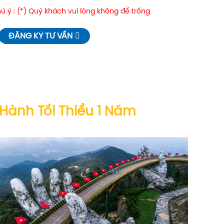
 ý : (*) Quý khách vui lòng không để trống
ĐĂNG KÝ TƯ VẤN
 Hành Tối Thiểu 1 Năm