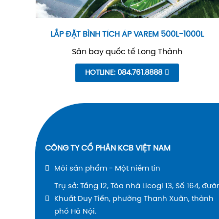
LẮP ĐẶT BÌNH TÍCH ÁP VAREM 500L-1000L
Sân bay quốc tế Long Thành
HOTLINE: 084.761.8888
CÔNG TY CỔ PHẦN KCB VIỆT NAM
Mỗi sản phẩm - Một niềm tin
Trụ sở: Tầng 12, Tòa nhà Licogi 13, Số 164, đư
Khuất Duy Tiến, phường Thanh Xuân, thành
phố Hà Nội.