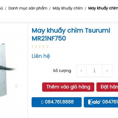
hủ
Danh mục sản phẩm
Máy khuấy chìm
Máy khuấy chìm
/
/
/
Máy khuấy chìm Tsurumi
MR21NF750
Liên hệ
Số Lượng
Thêm vào giỏ hàng
Đặt hà
084.761.8888
08476