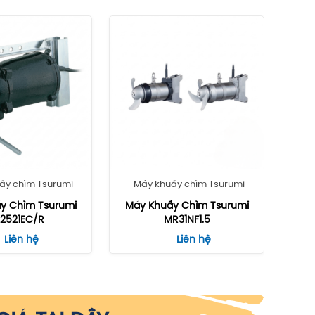
ấy chìm Tsurumi
Máy khuấy chìm Tsurumi
M
́y Chìm Tsurumi
Máy Khuấy Chìm Tsurumi
Má
2521EC/R
MR31NF1.5
Liên hệ
Liên hệ