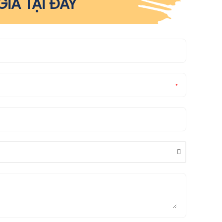
IÁ TẠI ĐÂY
*