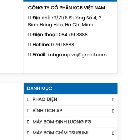
CÔNG TY CỔ PHẦN KCB VIỆT NAM
Địa chỉ:
79/71/6 Đường Số 4, P
Bình Hưng Hòa, Hồ Chí Minh
Điện thoại:
084.761.8888
Hotline:
0.761.8888
Email:
kcbgroup.vn@gmail.com
DANH MỤC
PHAO ĐIỆN
Phao Báo Mức
BÌNH TÍCH ÁP
Phao Điện Tecno- Italy
Bình Tích Áp Aquafill
MÁY BƠM ĐỊNH LƯỢNG FG
Phao Điện Tsurumi-Nhật
Bình Tích Áp VAREM
MÁY BƠM CHÌM TSURUMI
Bình Tích Áp Thể Tích