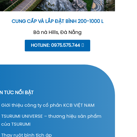
CUNG CẤP VÀ LẮP ĐẶT BÌNH 200-1000 L
Bà nà Hills, Đà Nẵng
HOTLINE: 0975.575.744
IN TỨC NỔI BẬT
Giới thiệu công ty cổ phần KCB VIỆT NAM
TSURUMI UNIVERSE – thương hiệu sản phẩm
của TSURUMI
Thay ruột bình tích áp