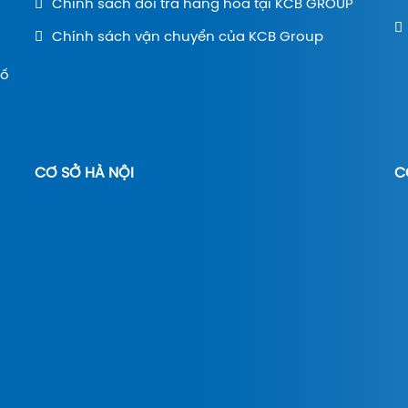
Chính sách đổi trả hàng hóa tại KCB GROUP
Chính sách vận chuyển của KCB Group
hố
CƠ SỞ HÀ NỘI
C