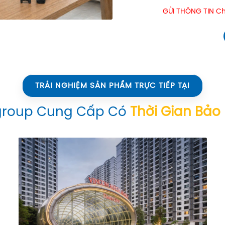
GỬI THÔNG TIN Chú
TRẢI NGHIỆM SẢN PHẨM TRỰC TIẾP TẠI
group Cung Cấp Có
Thời Gian Bảo