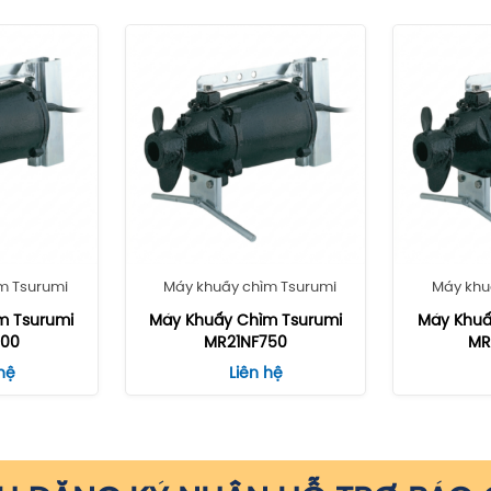
m Tsurumi
Máy khuấy chìm Tsurumi
Máy khu
m Tsurumi
Máy Khuấy Chìm Tsurumi
Máy Khuâ
400
MR21NF750
MR
hệ
Liên hệ