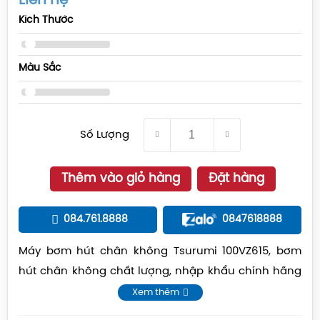
Liên hệ
Kích Thước
Màu Sắc
Số Lượng
Thêm vào giỏ hàng
Đặt hàng
084.761.8888
0847618888
Máy bơm hút chân không Tsurumi 100VZ615, bơm
hút chân không chất lượng, nhập khẩu chính hãng
Tsurumi -JaPan, giá cạnh tranh, liên hệ: 084.761.8888
Xem thêm