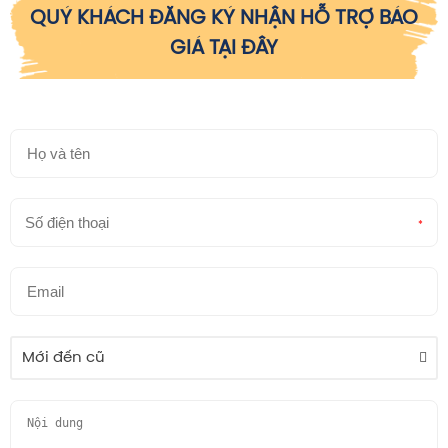
QUÝ KHÁCH ĐĂNG KÝ NHẬN HỖ TRỢ BÁO
GIÁ TẠI ĐÂY
*
Mới đến cũ