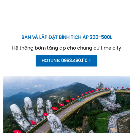
BÁN VÀ LẮP ĐẶT BÌNH TÍCH ÁP 200-500L
Hệ thông bơm tăng áp cho chung cư time city
HOTLINE: 0983.480.110