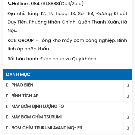
📞Hotline : 084.761.8888(Call/Zalo)
Địa chỉ: Tầng 12, TN Licogi 13, Số 164, Đường Khuất
Duy Tiến, Phường Nhân Chính, Quận Thanh Xuân, Hà
Nội..
KCB GROUP – Tổng kho máy bơm công nghiệp, Bình
tích áp nhập khẩu
Rất hân hạnh được phục vụ Quý khách!
DANH MỤC
PHAO ĐIỆN
Phao Báo Mức
BÌNH TÍCH ÁP
Phao Điện Tecno- Italy
Bình Tích Áp Aquafill
MÁY BƠM ĐỊNH LƯỢNG FG
Phao Điện Tsurumi-Nhật
Bình Tích Áp VAREM
MÁY BƠM CHÌM TSURUMI
Bình Tích Áp Thể Tích
MÁY BƠM TSURUMI UNIVERSE
BƠM CHÌM TSURUMI AVANT MQ-IE3
Phụ Kiện Bình Tích Áp