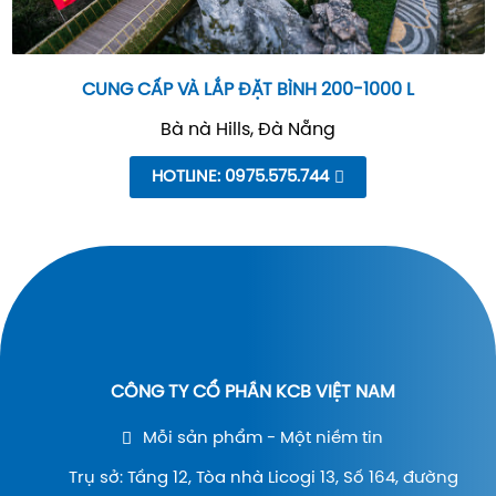
CUNG CẤP VÀ LẮP ĐẶT BÌNH 200-1000 L
Bà nà Hills, Đà Nẵng
HOTLINE: 0975.575.744
CÔNG TY CỔ PHẦN KCB VIỆT NAM
Mỗi sản phẩm - Một niềm tin
Trụ sở: Tầng 12, Tòa nhà Licogi 13, Số 164, đường