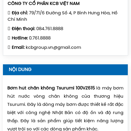
CÔNG TY CỔ PHẦN KCB VIỆT NAM
Địa chỉ:
79/71/6 Đường Số 4, P Bình Hưng Hòa, Hồ
Chí Minh
Điện thoại:
084.761.8888
Hotline:
0.761.8888
Email:
kcbgroup.vn@gmail.com
NỘI DUNG
Bơm hút chân không Tsurumi
100VZ615
là máy bơm
hút nước vòng chân không của thương hiệu
Tsurumi. Đây là dòng máy bơm được thiết kế rất đặc
biệt với công nghệ Nhật Bản có độ ồn và độ rung
thấp. Đây là sản phẩm giúp tiết kiệm năng lượng
vượt trội so với các dòng sản phẩm khác.