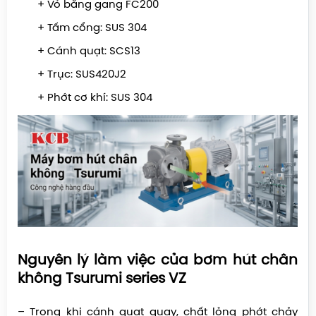
+ Vỏ bằng gang FC200
+ Tấm cổng: SUS 304
+ Cánh quạt: SCS13
+ Trục: SUS420J2
+ Phớt cơ khí: SUS 304
Nguyên lý làm việc của bơm hút chân
không Tsurumi series VZ
– Trong khi cánh quạt quay, chất lỏng phớt chảy