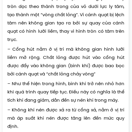
tròn dọc theo thành trong của vỏ dưới lực ly tâm,
tạo thành một “vòng chất lỏng”. Vì cánh quạt bị lệch
tâm nên không gian tạo ra bởi sự quay của cánh
quạt có hình lưỡi liềm, thay vì hình tròn có tâm trên
trục.
– Cổng hút nằm ở vị trí mà không gian hình lưỡi
liềm mở rộng. Chất lỏng được hút vào cổng hút
được đẩy vào không gian (bình khí) được bao bọc
bởi cánh quạt và “chất lỏng chảy vòng”
– Như thể hiện trong hình, bình khí trở nên nhỏ hơn
khi quá trình quay tiếp tục. Điều này có nghĩa là thể
tích khí đang giảm, dẫn đến sự nén khí trong máy.
– Không khí nén được xả ra từ cổng xả, nằm ở vị trí
mà áp suất khí nén được tăng lên đến mức quy
định.