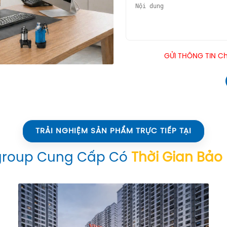
GỬI THÔNG TIN Chú
TRẢI NGHIỆM SẢN PHẨM TRỰC TIẾP TẠI
group Cung Cấp Có
Thời Gian Bảo