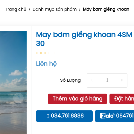
Trang chủ
Danh mục sản phẩm
Máy bơm giếng khoan
/
/
Máy bơm giếng khoan 4SM 
30
Liên hệ
Số Lượng
Thêm vào giỏ hàng
Đặt hà
084.761.8888
08476