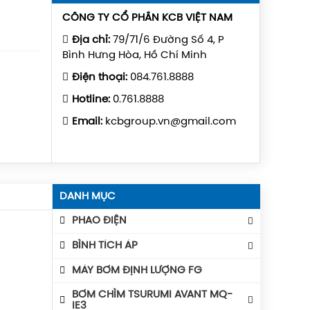
CÔNG TY CỔ PHẦN KCB VIỆT NAM
Địa chỉ:
79/71/6 Đường Số 4, P
Bình Hưng Hòa, Hồ Chí Minh
Điện thoại:
084.761.8888
Hotline:
0.761.8888
Email:
kcbgroup.vn@gmail.com
DANH MỤC
PHAO ĐIỆN
Phao Báo Mức
BÌNH TÍCH ÁP
Phao Điện Tecno- Italy
Bình Tích Áp Aquafill
MÁY BƠM ĐỊNH LƯỢNG FG
Phao Điện Tsurumi-Nhật
Bình Tích Áp VAREM
BƠM CHÌM TSURUMI AVANT MQ-
IE3
Bình Tích Áp Thể Tích