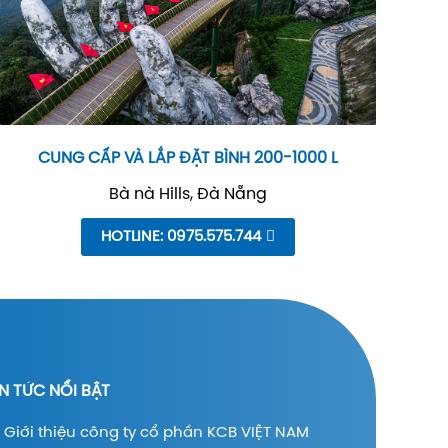
CUNG CẤP VÀ LẮP ĐẶT BÌNH 200-1000 L
Bà nà Hills, Đà Nẵng
HOTLINE: 0975.575.744
IN TỨC NỔI BẬT
Giới thiệu công ty cổ phần KCB VIỆT NAM