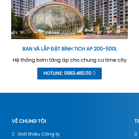
BÁN VÀ LẮP ĐẶT BÌNH TÍCH ÁP 200-500L
Hệ thông bơm tăng áp cho chung cư time city
HOTLINE: 0983.480.110
VỀ CHÚNG TÔI
T
Giới thiệu Công ty