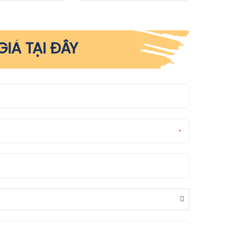
Rác BN
Máy Bơm Nghiền Rác Tsurumi MG
Máy Bơm Chìm Tsurumi 1 Pha (220V)
IÁ TẠI ĐÂY
*