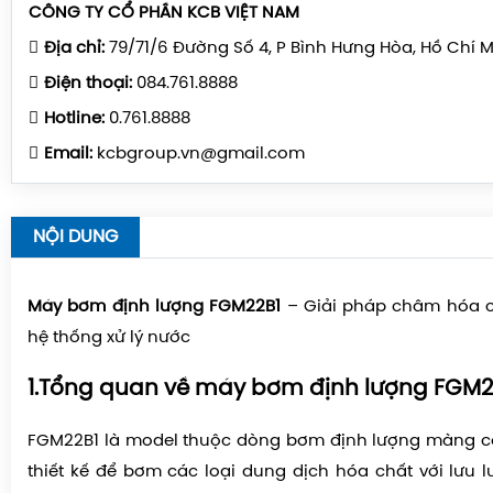
CÔNG TY CỔ PHẦN KCB VIỆT NAM
Địa chỉ:
79/71/6 Đường Số 4, P Bình Hưng Hòa, Hồ Chí 
Điện thoại:
084.761.8888
Hotline:
0.761.8888
Email:
kcbgroup.vn@gmail.com
NỘI DUNG
Máy bơm định lượng FGM22B1
– Giải pháp châm hóa c
hệ thống xử lý nước
1.Tổng quan về máy bơm định lượng FGM2
FGM22B1
là model thuộc dòng
bơm định lượng màng c
thiết kế để bơm các loại dung dịch hóa chất với lưu