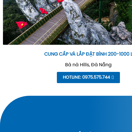
CUNG CẤP VÀ LẮP ĐẶT BÌNH 200-1000 
Bà nà Hills, Đà Nẵng
HOTLINE: 0975.575.744