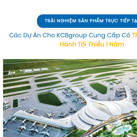
TRẢI NGHIỆM SẢN PHẨM TRỰC TIẾP TẠ
Các Dự Án Cho KCBgroup Cung Cấp Có
T
Hành Tối Thiểu 1 Năm