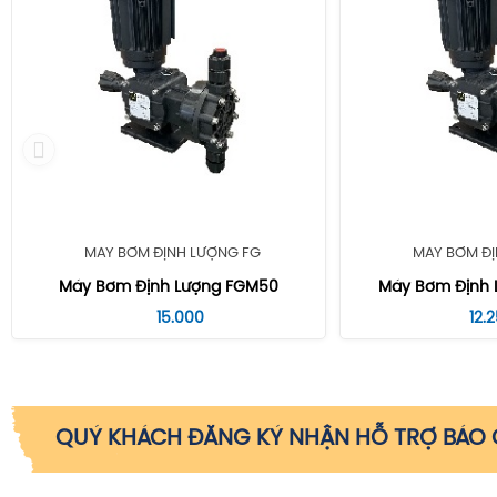
MÁY BƠM ĐỊNH LƯỢNG FG
MÁY BƠM ĐỊ
Máy Bơm Định Lượng FGM50
Máy Bơm Định 
15.000
12.
QUÝ KHÁCH ĐĂNG KÝ NHẬN HỖ TRỢ BÁO G