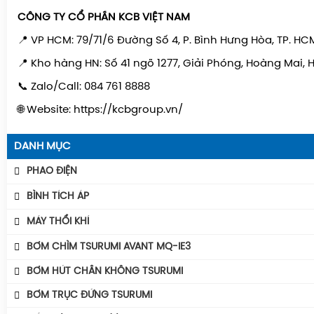
CÔNG TY CỔ PHẦN KCB VIỆT NAM
📍 VP HCM: 79/71/6 Đường Số 4, P. Bình Hưng Hòa, TP. HC
📍 Kho hàng HN: Số 41 ngõ 1277, Giải Phóng, Hoàng Mai, 
📞 Zalo/Call: 084 761 8888
🌐 Website: https://kcbgroup.vn/
DANH MỤC
PHAO ĐIỆN
Phao Báo Mức
BÌNH TÍCH ÁP
Phao Điện Tecno- Italy
Bình Tích Áp Aquafill
MÁY THỔI KHÍ
Phao Điện Tsurumi-Nhật
Bình Tích Áp VAREM
Máy Thổi Khí Con Sò GOORUI
BƠM CHÌM TSURUMI AVANT MQ-IE3
Bình Tích Áp Thể Tích
Máy Thổi Khí Tsurumi
Máy Bơm Tsurumi Avant MQU
BƠM HÚT CHÂN KHÔNG TSURUMI
Phụ Kiện Bình Tích Áp
Máy Thổi Khí Wakuras
Máy Bơm Tsurumi Avant MQC
BƠM TRỤC ĐỨNG TSURUMI
BÌNH GIÃN NỞ AQUAFILL
Máy Thổi Khí Công Suất
Máy Bơm Tsurumi Avant MQB