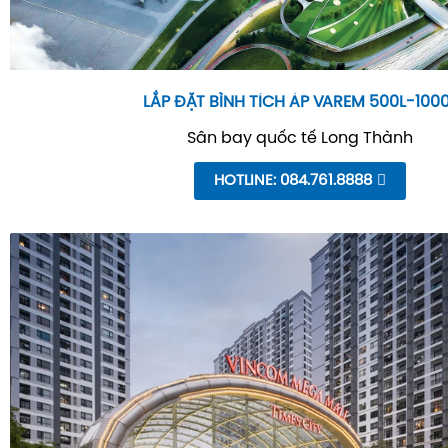
LẮP ĐẶT BÌNH TÍCH ÁP VAREM 500L-100
Sân bay quốc tế Long Thành
HOTLINE: 084.761.8888