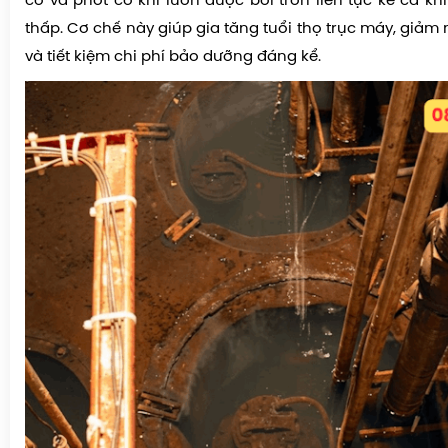
cơ và phớt cơ khí luôn được bôi trơn liên tục kể cả k
thấp. Cơ chế này giúp gia tăng tuổi thọ trục máy, giảm 
và tiết kiệm chi phí bảo dưỡng đáng kể.