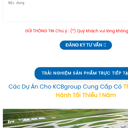
GỬI THÔNG TIN Chú ý : (*) Quý khách vui lòng không
ĐĂNG KÝ TƯ VẤN
TRẢI NGHIỆM SẢN PHẨM TRỰC TIẾP TẠ
Các Dự Án Cho KCBgroup Cung Cấp Có
T
Hành Tối Thiểu 1 Năm