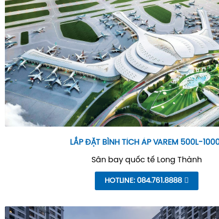
LẮP ĐẶT BÌNH TÍCH ÁP VAREM 500L-100
Sân bay quốc tế Long Thành
HOTLINE: 084.761.8888