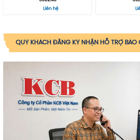
50B2.4S
50B
Liên hệ
Li
QUÝ KHÁCH ĐĂNG KÝ NHẬN HỖ TRỢ BÁO G