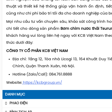
thuật và thiết kế hệ thống giúp vận hành ổn định, tiế
cũng như chi phí bảo trì tối đa cho doanh nghiệp của b
Mọi nhu cầu tư vấn chuyên sâu, khảo sát công trình h
chi tiết cho dòng sản phẩm
Bơm chìm nước thải Tsurum
khách hàng vui lòng liên hệ ngay với KCB Việt Nam the
thức dưới đây:
CÔNG TY CỔ PHẦN KCB VIỆT NAM
Địa chỉ: Tầng 12, Tòa nhà Licogi 13, 164 Khuất Duy 
Chính, Quận Thanh Xuân, Hà Nội.
Hotline (Zalo/Call): 084.761.8888
Website:
https://kcbgroup.vn/
DANH MỤC
PHAO ĐIỆN
Phao Báo Mức