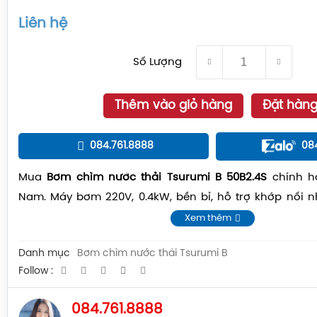
Liên hệ
Số Lượng
Thêm vào giỏ hàng
Đặt hàn
084.761.8888
08
Mua
Bơm chìm nước thải Tsurumi B 50B2.4S
chính hã
Nam. Máy bơm 220V, 0.4kW, bền bỉ, hỗ trợ khớp nối 
toàn quốc giá tốt.
Xem thêm
Danh mục
Bơm chìm nước thải Tsurumi B
Follow :
084.761.8888