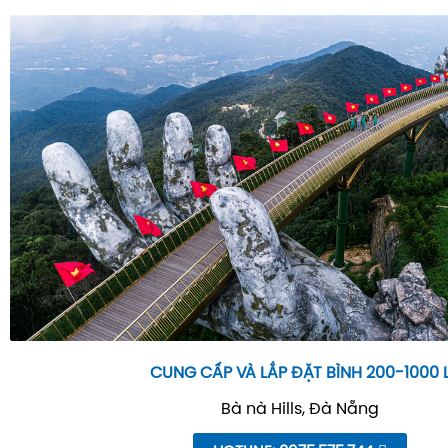
CUNG CẤP VÀ LẮP ĐẶT BÌNH 200-1000 
Bà nà Hills, Đà Nẵng