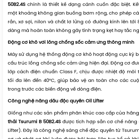
50B2.4S
chính là thiết kế dạng cánh cuốn đặc biệt. Kế
một khoảng không gian buồng bơm rộng, cho phép các 
rắn, xơ sợi, nilon và chất lơ lửng có đường kính lên tớ
dàng mà hoàn toàn không gây tình trạng kẹt hay tắc n
Động cơ khô với lồng chống sốc cảm ứng thông minh
Máy sử dụng hệ thống động cơ khô hoạt động cực kỳ bền
cấu trúc lồng chống sốc cảm ứng hiện đại. Động cơ đượ
lớp cách điện chuẩn Class F, chịu được nhiệt độ môi 
tối đa lên đến 40°C, giúp bảo vệ an toàn cho các c
trong trước các biến động về dòng điện.
Công nghệ nâng dầu độc quyền Oil Lifter
Giống như các sản phẩm phân khúc cao cấp của hãng
thải Tsurumi B 50B2.4S
được tích hợp sẵn cơ chế nâng 
Lifter). Đây là công nghệ sáng chế độc quyền từ Tsurum