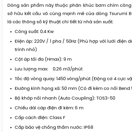
Dòng sản phẩm này thuộc phân khúc bơm chìm công
sở hữu kết cấu vô cùng mạnh mẽ của dòng Tsurumi B-
là các thông số kỹ thuật chi tiết từ nhà sản xuất:
Công suất: 0.4 Kw
Điện áp: 220V / 1 pha / 50Hz (Phù hợp với lưới điện
trình nhỏ)
Cột áp tối đa (Hmax): 9 m
Lưu lượng max: 0.26 m3/phút
Tốc độ vòng quay: 1450 vòng/phút (Động cơ 4 cực v
Đường kính họng xả: 50 mm (Có đi kèm co nối Bend 
Bộ khớp nối nhanh (Auto Coupling): TOS3-50
Chiều dài cáp điện đi kèm: 6 m
Cấp cách điện: Class F
Cấp bảo vệ chống thấm nước: IP68