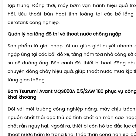
tập trung. Đồng thời, máy bơm vận hành hiệu quả tr
hồi, tiêu thoát bùn hoạt tính loãng tại các bể lắn
aerotank công nghiệp.
Quản lý hạ tầng đô thị và thoát nước chống ngập
Sản phẩm là giải pháp tối ưu giúp giải quyết nhanh 
ngập úng tại các bãi đỗ xe, tầng hầm tòa nhà công sở
sự cố đường ống. Bên cạnh đó, thiết bị hoạt động nh
chuyển dòng chảy hiệu quả, giúp thoát nước mưa kịp t
tầng giao thông.
Bơm Tsurumi Avant MQS050A 5.5/2AW 180 phục vụ công
khai khoáng
Đối với môi trường công nghiệp nặng, máy chịu trách
nguồn chất thải đặc thù có tính chất ăn mòn cao hoặ
chất rắn nguy hại. Ngoài ra, thiết bị còn hỗ trợ đắc lực
thoát nước hầm lò trong khai thác than công nghiệp, dầ