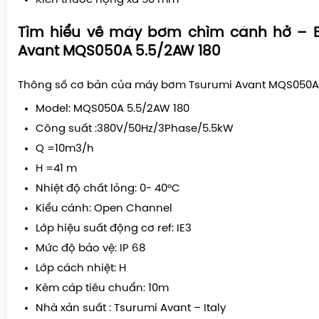
Tìm hiểu về máy bơm chìm cánh hở – 
Avant MQS050A 5.5/2AW 180
Thông số cơ bản của máy bơm Tsurumi Avant MQS050A 
Model: MQS050A 5.5/2AW 180
Công suất :380V/50Hz/3Phase/5.5kW
Q =10m3/h
H =41 m
Nhiệt độ chất lỏng: 0- 40°C
Kiểu cánh: Open Channel
Lớp hiệu suất động cơ ref: IE3
Mức độ bảo vệ: IP 68
Lớp cách nhiệt: H
Kèm cáp tiêu chuẩn: 10m
Nhà xản suất : Tsurumi Avant – Italy