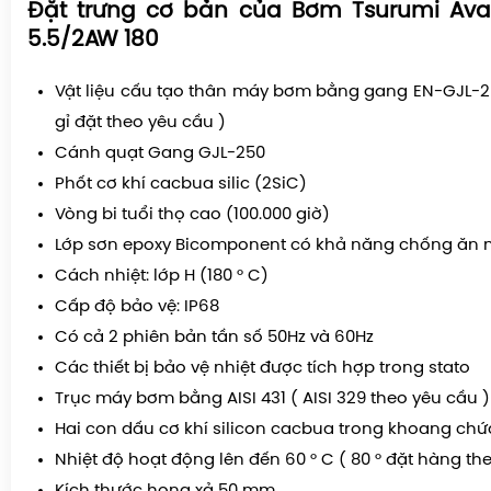
Đặt trưng cơ bản của Bơm Tsurumi Av
5.5/2AW 180
Vật liệu cấu tạo thân máy bơm bằng gang EN-GJL-
gỉ đặt theo yêu cầu )
Cánh quạt Gang GJL-250
Phốt cơ khí cacbua silic (2SiC)
Vòng bi tuổi thọ cao (100.000 giờ)
Lớp sơn epoxy Bicomponent có khả năng chống ăn
Cách nhiệt: lớp H (180 ° C)
Cấp độ bảo vệ: IP68
Có cả 2 phiên bản tần số 50Hz và 60Hz
Các thiết bị bảo vệ nhiệt được tích hợp trong stato
Trục máy bơm bằng AISI 431 ( AISI 329 theo yêu cầu )
Hai con dấu cơ khí silicon cacbua trong khoang chứ
Nhiệt độ hoạt động lên đến 60 ° C ( 80 ° đặt hàng th
Kích thước họng xả 50 mm