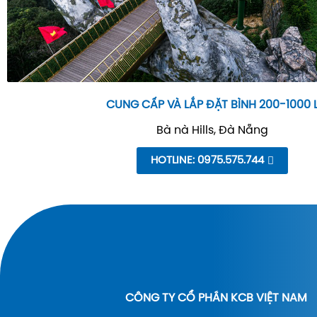
CUNG CẤP VÀ LẮP ĐẶT BÌNH 200-1000 
Bà nà Hills, Đà Nẵng
HOTLINE: 0975.575.744
CÔNG TY CỔ PHẦN KCB VIỆT NAM