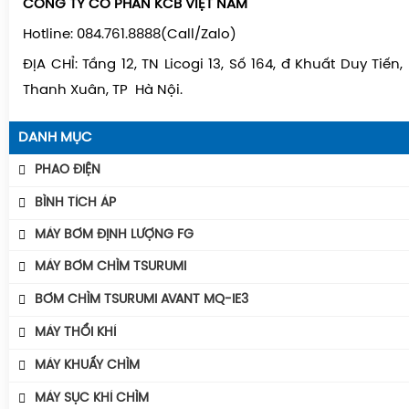
CÔNG TY CỔ PHẦN KCB VIỆT NAM
Hotline: 084.761.8888(Call/Zalo)
ĐỊA CHỈ: Tầng 12, TN Licogi 13, Số 164, đ Khuất Duy Tiến
Thanh Xuân, TP Hà Nội.
DANH MỤC
PHAO ĐIỆN
Phao Báo Mức
BÌNH TÍCH ÁP
Phao Điện Tecno- Italy
Bình Tích Áp Aquafill
MÁY BƠM ĐỊNH LƯỢNG FG
Phao Điện Tsurumi-Nhật
Bình Tích Áp VAREM
MÁY BƠM CHÌM TSURUMI
Bình Tích Áp Thể Tích
MÁY BƠM TSURUMI UNIVERSE
BƠM CHÌM TSURUMI AVANT MQ-IE3
Phụ Kiện Bình Tích Áp
MÁY BƠM TSURUMI AVANT
Máy Bơm Tsurumi Avant MQU
MÁY THỔI KHÍ
BÌNH GIÃN NỞ AQUAFILL
Máy Bơm Tsurumi Avant MQC
Máy Thổi Khí Con Sò GOORUI
MÁY KHUẤY CHÌM
Máy Bơm Tsurumi Avant MQB
Máy Thổi Khí Tsurumi
MÁY KHUẤY CHÌM TSURUMI ĐỘNG CƠ AVANT IE3
MÁY SỤC KHÍ CHÌM
Máy Bơm Tsurumi Avant MQS