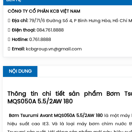
CÔNG TY CỔ PHẦN KCB VIỆT NAM
Địa chỉ:
79/71/6 Đường Số 4, P Bình Hưng Hòa, Hồ Chí 
Điện thoại:
084.761.8888
Hotline:
0.761.8888
Email:
kcbgroup.vn@gmail.com
NỘI DUNG
Thông tin chi tiết sản phẩm Bơm Ts
MQS050A 5.5/2AW 180
Bơm Tsurumi Avant MQS050A 5.5/2AW 180
là một máy 
hiệu suất cao IE3. Và là loại máy bơm chìm nước 