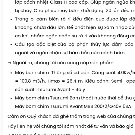
lớp cách nhiệt Class H cao cấp. Giúp ngăn ngừa 
bị cháy. Cho phép máy bơm khởi động 20 lần đều mỗ
Trang bị cảm biến rò rỉ kiểu điện cực được lắp đ
khoang chứa dầu lớn. Để phát hiện sự xâm nhập c
cơ khí, nhằm ngăn chặn sự rò rỉ vào khoang động cơ
Cấu tạo đặc biệt của bộ phận thủy lực đảm bảo 
ngoài và ngăn chặn sự bám bẩn của cánh bơm.
⇒ Ngoài ra, chúng tôi còn cung cấp sản phẩm:
Máy bơm chìm Thông số cơ bản: Công suất: 4.0Kw/
= 100.8 m3/h, Hmax = 26.4 m, Kiểu cánh: Semi- op
sản xuất : Tsurumi Avant – italy
Máy bơm chìm Tsurumi Bơm thoát nước thải bể thu 
Máy bơm chìm Tsurumi Avant MBS 200/2/G40V 5SA
Cảm ơn Quý khách đã ghé thăm trang web của chúng t
Hãy liên hệ với chúng tôi sớm nhất để tư vấn và báo giá 