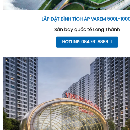
LẮP ĐẶT BÌNH TÍCH ÁP VAREM 500L-100
Sân bay quốc tế Long Thành
HOTLINE: 084.761.8888