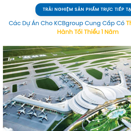
TRẢI NGHIỆM SẢN PHẨM TRỰC TIẾP TẠ
Các Dự Án Cho KCBgroup Cung Cấp Có
T
Hành Tối Thiểu 1 Năm