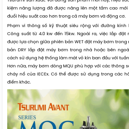
Tsurumi sản xuất. Với dòng sản phẩm mới này, hiệu suất
kiệm năng lượng đã được nâng lên một tầm cao mới
đuổi hiệu suất cao hơn trong cả máy bơm và động cơ.
Phạm vi thông số kỹ thuật siêu rộng với đường kính
Công suất từ 4.0 kw đến 15kw. Ngoài ra, việc lắp đặ
được lựa chọn giữa phiên bản WET đặt máy bơm trong
bản DRY lắp đặt máy bơm trong nhà hoặc bên ngoà
cách sử dụng hệ thống làm mát vỏ kín ban đầu với tuần
Hơn nữa, máy bơm dòng MQU phù hợp với các thông số
cháy nổ của IECEx. Có thể được sử dụng trong các h
điểm khác.