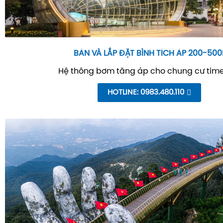
BÁN VÀ LẮP ĐẶT BÌNH TÍCH ÁP 200-500
Hệ thông bơm tăng áp cho chung cư time
HOTLINE: 0983.480.110