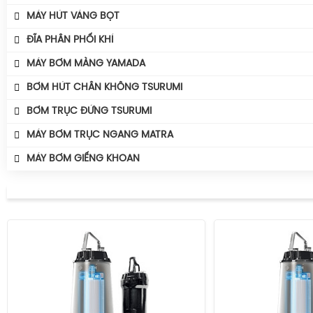
Máy Thổi Khí Wakuras
Máy Khuấy Chìm Tsurumi
Máy Sục Khí Chìm Tsurumi Ber
MÁY HÚT VÁNG BỌT
Máy Bơm Tsurumi Avant MQG
Máy Thổi Khí Công Suất
Máy Sục Khí Chìm Tsurumi TRN
Phụ Kiện Bơm Tsurumi
ĐĨA PHÂN PHỐI KHÍ
Máy Thổi Khí Turbo
MÁY BƠM MÀNG YAMADA
BƠM HÚT CHÂN KHÔNG TSURUMI
BƠM TRỤC ĐỨNG TSURUMI
MÁY BƠM TRỤC NGANG MATRA
MÁY BƠM GIẾNG KHOAN