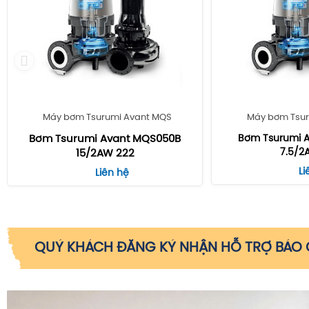
Máy bơm Tsurumi Avant MQS
Máy bơm Tsur
Bơm Tsurumi Avant MQS050B
Bơm Tsurumi 
7.5/2
15/2AW 222
Li
Liên hệ
QUÝ KHÁCH ĐĂNG KÝ NHẬN HỖ TRỢ BÁO G