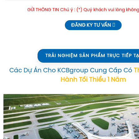
GỬI THÔNG TIN Chú ý : (*) Quý khách vui lòng không
ĐĂNG KÝ TƯ VẤN
TRẢI NGHIỆM SẢN PHẨM TRỰC TIẾP TẠ
Các Dự Án Cho KCBgroup Cung Cấp Có
T
Hành Tối Thiểu 1 Năm