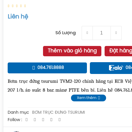
Liên hệ
Số Lượng
Thêm vào giỏ hàng
Đặt hàn
084.761.8888
08
Bơm trục đứng tsurumi TVM2-120 chính hãng tại KCB Việ
207 l/h, áp suất 8 bar, màng PTFE bền bỉ. Liên hệ 084.761.
ngay!
Xem thêm
Danh mục
BƠM TRỤC ĐỨNG TSURUMI
Follow :