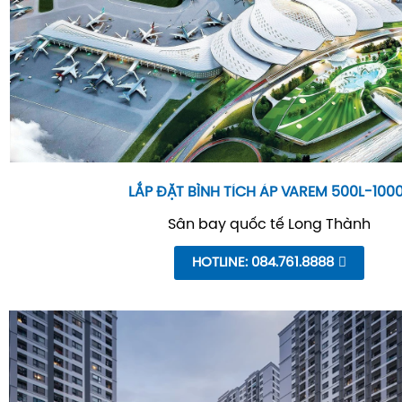
LẮP ĐẶT BÌNH TÍCH ÁP VAREM 500L-100
Sân bay quốc tế Long Thành
HOTLINE: 084.761.8888