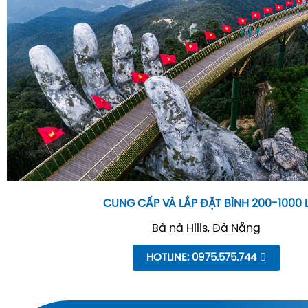
CUNG CẤP VÀ LẮP ĐẶT BÌNH 200-1000 
Bà nà Hills, Đà Nẵng
HOTLINE: 0975.575.744