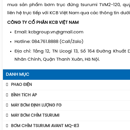
mua sản phẩm bơm trục đứng tsurumi TVM2-120, quý
liên hệ trực tiếp với KCB Việt Nam qua các thông tin dưới
CÔNG TY CỔ PHẦN KCB VIỆT NAM
Email: kcbgroup.vn@gmail.com
Hotline: 084.761.8888 (Call/Zalo)
Địa chỉ: Tầng 12, TN Licogi 13, Số 164 Đường Khuất
Nhân Chính, Quận Thanh Xuân, Hà Nội.
DANH MỤC
PHAO ĐIỆN
Phao Báo Mức
BÌNH TÍCH ÁP
Phao Điện Tecno- Italy
Bình Tích Áp Aquafill
MÁY BƠM ĐỊNH LƯỢNG FG
Phao Điện Tsurumi-Nhật
Bình Tích Áp VAREM
MÁY BƠM CHÌM TSURUMI
Bình Tích Áp Thể Tích
MÁY BƠM TSURUMI UNIVERSE
BƠM CHÌM TSURUMI AVANT MQ-IE3
Phụ Kiện Bình Tích Áp