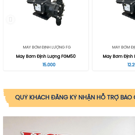
MÁY BƠM ĐỊNH LƯỢNG FG
MÁY BƠM ĐỊ
Máy Bơm Định Lượng FGM50
Máy Bơm Định 
15.000
12.
QUÝ KHÁCH ĐĂNG KÝ NHẬN HỖ TRỢ BÁO G