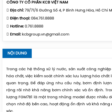
CÔNG TY CỔ PHẦN KCB VIỆT NAM
Địa chỉ:
79/71/6 Đường Số 4, P Bình Hưng Hòa, Hồ Chí 
Điện thoại:
084.761.8888
Hotline:
0.761.8888
Email:
kcbgroup.vn@gmail.com
NỘI DUNG
Trong các hệ thống xử lý nước, sản xuất công nghiệ
hóa chất, việc kiểm soát chính xác lưu lượng hóa chất 
quan trọng. Để đáp ứng nhu cầu này,
bơm định lượ
rộng rãi nhờ khả năng bơm chính xác và ổn định. Tr
lượng FGM7B1
là một trong những model được nhiều d
chọn nhờ độ bền cao, hoạt động ổn định và khả năng 
xác.