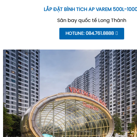
LẮP ĐẶT BÌNH TÍCH ÁP VAREM 500L-100
Sân bay quốc tế Long Thành
HOTLINE: 084.761.8888