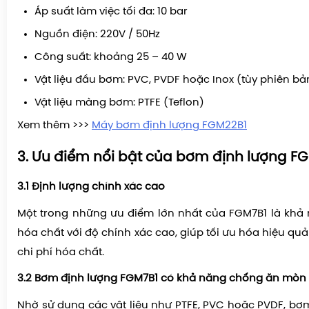
Áp suất làm việc tối đa:
10 bar
Nguồn điện:
220V / 50Hz
Công suất: khoảng
25 – 40 W
Vật liệu đầu bơm:
PVC, PVDF hoặc Inox
(tùy phiên bả
Vật liệu màng bơm:
PTFE (Teflon)
Xem thêm >>>
Máy bơm định lượng FGM22B1
3. Ưu điểm nổi bật của bơm định lượng F
3.1 Định lượng chính xác cao
Một trong những ưu điểm lớn nhất của
FGM7B1
là khả 
hóa chất với độ chính xác cao, giúp tối ưu hóa hiệu quả x
chi phí hóa chất.
3.2 Bơm định lượng FGM7B1 có khả năng chống ăn mòn 
Nhờ sử dụng các vật liệu như
PTFE, PVC hoặc PVDF
, bơ