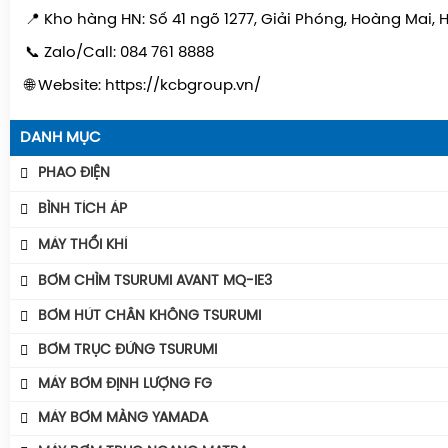
📍 Kho hàng HN: Số 41 ngõ 1277, Giải Phóng, Hoàng Mai, 
📞 Zalo/Call: 084 761 8888
🌐 Website: https://kcbgroup.vn/
DANH MỤC
PHAO ĐIỆN
Phao Báo Mức
BÌNH TÍCH ÁP
Phao Điện Tecno- Italy
Bình Tích Áp Aquafill
MÁY THỔI KHÍ
Phao Điện Tsurumi-Nhật
Bình Tích Áp VAREM
Máy Thổi Khí Con Sò GOORUI
BƠM CHÌM TSURUMI AVANT MQ-IE3
Bình Tích Áp Thể Tích
Máy Thổi Khí Tsurumi
Máy Bơm Tsurumi Avant MQU
BƠM HÚT CHÂN KHÔNG TSURUMI
Phụ Kiện Bình Tích Áp
Máy Thổi Khí Wakuras
Máy Bơm Tsurumi Avant MQC
BƠM TRỤC ĐỨNG TSURUMI
BÌNH GIÃN NỞ AQUAFILL
Máy Thổi Khí Công Suất
Máy Bơm Tsurumi Avant MQB
MÁY BƠM ĐỊNH LƯỢNG FG
Máy Thổi Khí Turbo
Máy Bơm Tsurumi Avant MQS
MÁY BƠM MÀNG YAMADA
Máy Bơm Tsurumi Avant MQG