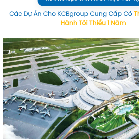
Các Dự Án Cho KCBgroup Cung Cấp Có
T
Hành Tối Thiểu 1 Năm