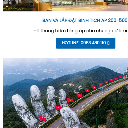
BÁN VÀ LẮP ĐẶT BÌNH TÍCH ÁP 200-500
Hệ thông bơm tăng áp cho chung cư time
HOTLINE: 0983.480.110