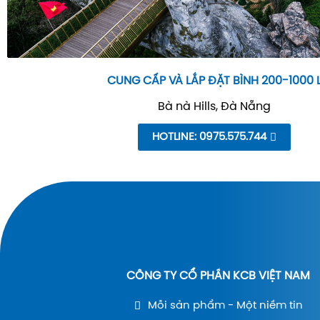
CUNG CẤP VÀ LẮP ĐẶT BÌNH 200-1000 
Bà nà Hills, Đà Nẵng
HOTLINE: 0975.575.744
CÔNG TY CỔ PHẦN KCB VIỆT NAM
Mỗi sản phẩm - Một niềm tin