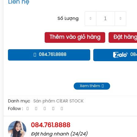
Liên hệ
Số Lượng
Thêm vào giỏ hàng
Đặt hàn
084.761.8888
08
Xem thêm
Danh mục
Sản phẩm ClEAR STOCK
Follow :
084.761.8888
Đặt hàng nhanh (24/24)