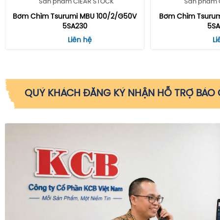
Sản phẩm ClEAR STOCK
Sản phẩm 
Bơm Chìm Tsurumi MBU 100/2/G50V
Bơm Chìm Tsurum
5SA230
5SA
Liên hệ
Li
QUÝ KHÁCH ĐĂNG KÝ NHẬN HỖ TRỢ BÁO G