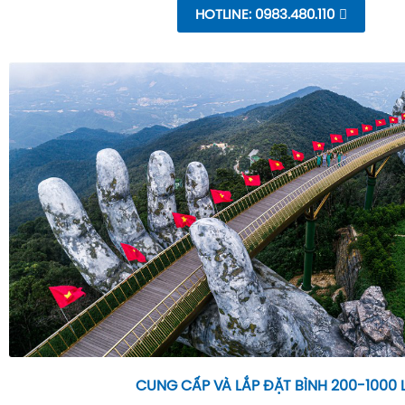
HOTLINE: 0983.480.110
CUNG CẤP VÀ LẮP ĐẶT BÌNH 200-1000 