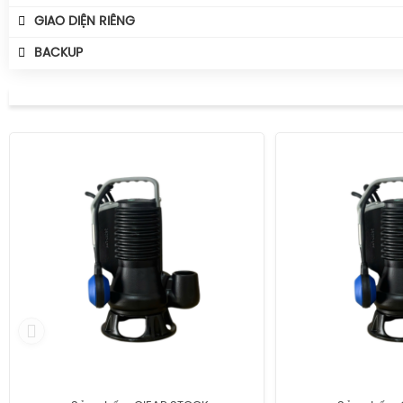
GIAO DIỆN RIÊNG
BACKUP
01
Test Module
02
Back Up Trang Chủ 23/07