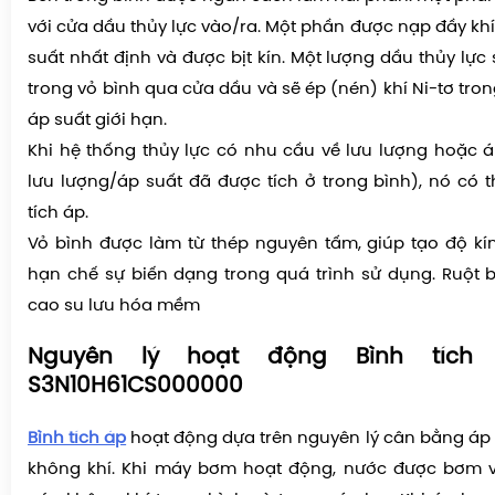
với cửa dầu thủy lực vào/ra. Một phần được nạp đầy khí
suất nhất định và được bịt kín. Một lượng dầu thủy lự
trong vỏ bình qua cửa dầu và sẽ ép (nén) khí Ni-tơ trong
áp suất giới hạn.
Khi hệ thống thủy lực có nhu cầu về lưu lượng hoặc 
lưu lượng/áp suất đã được tích ở trong bình), nó có t
tích áp.
Vỏ bình được làm từ thép nguyên tấm, giúp tạo độ kí
hạn chế sự biến dạng trong quá trình sử dụng. Ruột 
cao su lưu hóa mềm
Nguyên lý hoạt động Bình tích
S3N10H61CS000000
Bình tích áp
hoạt động dựa trên nguyên lý cân bằng áp 
không khí. Khi máy bơm hoạt động, nước được bơm và