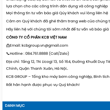
lựa chọn cho các công trình dân dụng và công nghiệp
Mọi thông tin tư vấn báo giá Qúy khách vui lòng liên hệ
Cảm ơn Quý khách đã ghé thăm trang web của chúng t
Hãy liên hệ với chúng tôi sớm nhất để tư vấn và báo giá 
CÔNG TY CỔ PHẦN KCB VIỆT NAM
📩Email: kcbgroup.vn@gmail.com
📞Hotline : 084.761.8888 (Call/Zalo)
Địa chỉ: Tầng 12, TN Licogi 13, Số 164, Đường Khuất Duy 
Chính, Quận Thanh Xuân, Hà Nội..
KCB GROUP – Tổng kho máy bơm công nghiệp, Bình tíc
Rất hân hạnh được phục vụ Quý khách!
DANH MỤC