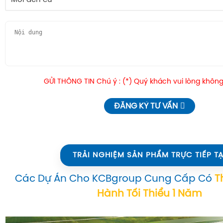
Mới đến cũ
GỬI THÔNG TIN Chú ý : (*) Quý khách vui lòng không
ĐĂNG KÝ TƯ VẤN
TRẢI NGHIỆM SẢN PHẨM TRỰC TIẾP TẠ
Các Dự Án Cho KCBgroup Cung Cấp Có
T
Hành Tối Thiểu 1 Năm