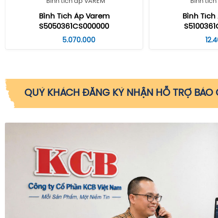
Bình tích áp VAREM
Bình tíc
Bình Tích Áp Varem
Bình Tích
S5050361CS000000
S5100361
5.070.000
12.
QUÝ KHÁCH ĐĂNG KÝ NHẬN HỖ TRỢ BÁO G