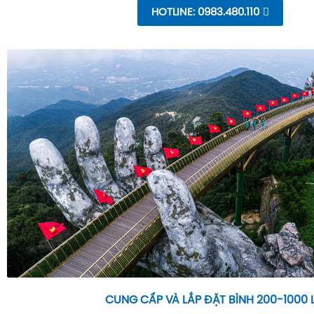
HOTLINE: 0983.480.110
CUNG CẤP VÀ LẮP ĐẶT BÌNH 200-1000 