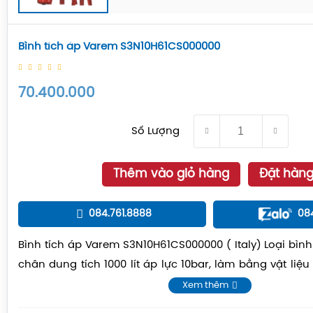
Bình tích áp Varem S3N10H61CS000000
70.400.000
Số Lượng
Thêm vào giỏ hàng
Đặt hàn
084.761.8888
08
Bình tích áp Varem S3N10H61CS000000 ( Italy) Loại bìn
chân dung tích 1000 lít áp lực 10bar, làm bằng vật li
lực 10 bar...
Xem thêm