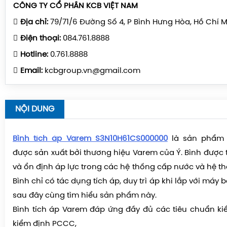
CÔNG TY CỔ PHẦN KCB VIỆT NAM
Địa chỉ:
79/71/6 Đường Số 4, P Bình Hưng Hòa, Hồ Chí 
Điện thoại:
084.761.8888
Hotline:
0.761.8888
Email:
kcbgroup.vn@gmail.com
NỘI DUNG
Bình tích áp Varem S3N10H61CS000000
là sản phẩm 
được sản xuất bởi thương hiệu Varem của Ý. Bình được th
và ổn định áp lực trong các hệ thống cấp nước và hệ t
Bình chỉ có tác dụng tích áp, duy trì áp khi lắp với máy 
sau đây cùng tìm hiểu sản phẩm này.
Bình tích áp Varem đáp ứng đầy đủ các tiêu chuẩn ki
kiểm định PCCC,