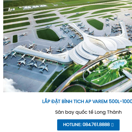
LẮP ĐẶT BÌNH TÍCH ÁP VAREM 500L-100
Sân bay quốc tế Long Thành
HOTLINE: 084.761.8888