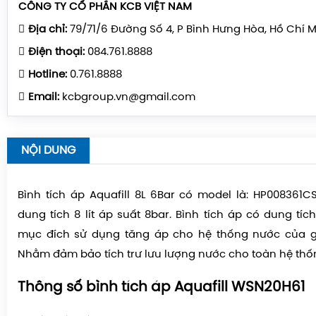
CÔNG TY CỔ PHẦN KCB VIỆT NAM
Địa chỉ:
79/71/6 Đường Số 4, P Bình Hưng Hòa, Hồ Chí 
Điện thoại:
084.761.8888
Hotline:
0.761.8888
Email:
kcbgroup.vn@gmail.com
NỘI DUNG
Bình tích áp Aquafill 8L 6Bar có model là: HP008361C
dung tích 8 lít áp suất 8bar. Bình tích áp có dung tí
mục đích sử dụng tăng áp cho hệ thống nước của gi
Nhằm đảm bảo tích trư lưu lượng nước cho toàn hệ thố
Thông số bình tích áp Aquafill WSN20H61