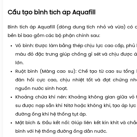
Cấu tạo bình tích áp Aquafill
Bình tích áp Aquafill (dòng dung tích nhỏ và vừa) có 
bền bỉ bao gồm các bộ phận chính sau:
Vỏ bình: Được làm bằng thép chịu lực cao cấp, phủ 
màu đỏ đặc trưng giúp chống gỉ sét và chịu được 
lớn.
Ruột bình (Màng cao su): Chế tạo từ cao su tổng
đàn hồi cực cao, chịu nhiệt tốt và đạt chứng n
nguồn nước sinh hoạt.
Khoảng chứa khí nén: Khoảng không gian giữa vỏ 
su được nạp sẵn khí Nitơ hoặc không khí, tạo áp lự
đường ống khi hệ thống tụt áp.
Mặt bích & Đầu kết nối: Giúp liên kết kín khít và ch
bình với hệ thống đường ống dẫn nước.