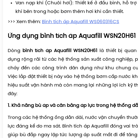
Van nạp khí (Chuôi hơi): Thiết kế ở đầu bình, hỗ trợ
khí bên trong hoặc bơm thêm hơi khi cần thiết.
>>> Xem thêm:
Bình tích áp Aquafill WS060316CS
Ứng dụng bình tích áp Aquafill WSN20H61
Dòng
bình tích áp Aquafill WSN20H61
là thiết bị qua
dụng rộng rãi từ các hệ thống sản xuất công nghiệp,
cháy đến các công trình dân dụng như khu chung cư 
Việc lắp đặt thiết bị này vào hệ thống bơm cấp nước kh
hiệu suất vận hành mà còn mang lại những lợi ích kỹ th
đây:
1. Khả năng bù áp và cân bằng áp lực trong hệ thống d
Trong các hệ thống ống dẫn dài, nước vận chuyển thườn
lực đáng kể do ma sát. Bình tích áp Aquafill đóng vai trò
giúp bù đắp ngay lập tức lượng áp suất mất đi để tăng