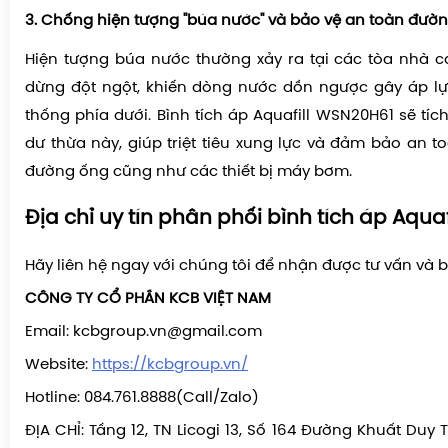
3. Chống hiện tượng "búa nước" và bảo vệ an toàn đườ
Hiện tượng búa nước thường xảy ra tại các tòa nhà 
dừng đột ngột, khiến dòng nước dồn ngược gây áp lự
thống phía dưới. Bình tích áp Aquafill WSN20H61 sẽ tíc
dư thừa này, giúp triệt tiêu xung lực và đảm bảo an t
đường ống cũng như các thiết bị máy bơm.
Địa chỉ uy tín phân phối bình tích áp Aquaf
Hãy liên hệ ngay với chúng tôi để nhận được tư vấn và b
CÔNG TY CỔ PHẦN KCB VIỆT NAM
Email: kcbgroup.vn@gmail.com
Website:
https://kcbgroup.vn/
Hotline: 084.761.8888(Call/Zalo)
ĐỊA CHỈ: Tầng 12, TN Licogi 13, Số 164 Đường Khuất Duy 