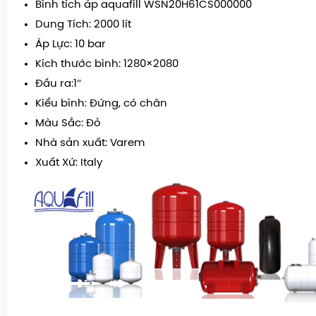
Bình tích áp aquafill WSN20H61CS000000
Dung Tích: 2000 lít
Áp Lực: 10 bar
Kích thước bình: 1280×2080
Đầu ra:1″
Kiểu bình: Đứng, có chân
Màu Sắc: Đỏ
Nhà sản xuất: Varem
Xuất Xứ: Italy