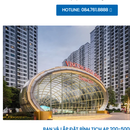
HOTLINE: 084.761.8888
BÁN VÀ LẮP ĐẶT BÌNH TÍCH ÁP 200-500