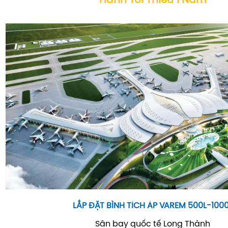
Hành Tối Thiểu 1 Năm
LẮP ĐẶT BÌNH TÍCH ÁP VAREM 500L-100
Sân bay quốc tế Long Thành