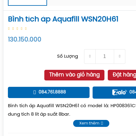
Bình tích áp Aquafill WSN20H61
130.150.000
Số Lượng
Thêm vào giỏ hàng
Đặt hàn
084.761.8888
08
Bình tích áp Aquafill WSN20H61 có model là: HP008361C
dung tích 8 lít áp suất 8bar.
Xem thêm