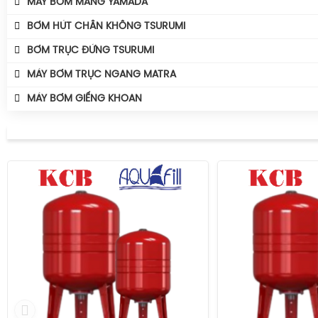
MÁY BƠM MÀNG YAMADA
BƠM HÚT CHÂN KHÔNG TSURUMI
BƠM TRỤC ĐỨNG TSURUMI
MÁY BƠM TRỤC NGANG MATRA
MÁY BƠM GIẾNG KHOAN