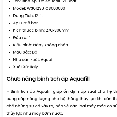
Tên: Bình Áp Lực Aquafill 12L 8bar
Model: WS012361CS000000
Dung Tích: 12 lít
Áp Lực: 8 bar
Kích thước bình: 270x308mm
Đầu ra:1″
Kiểu bình: Nằm, không chân
Màu Sắc: Đỏ
Nhà sản xuất: Aquafill
Xuất Xứ: Italy
Chức năng bình tích áp Aquafill
– Bình tích áp Aquafill giúp ổn định áp suất cho hệ t
cung cấp năng lượng cho hệ thống thủy lực khi cần thi
chế những sự cố xảy ra, bảo vệ các loại máy móc có s
thủy lực như máy bơm nước.