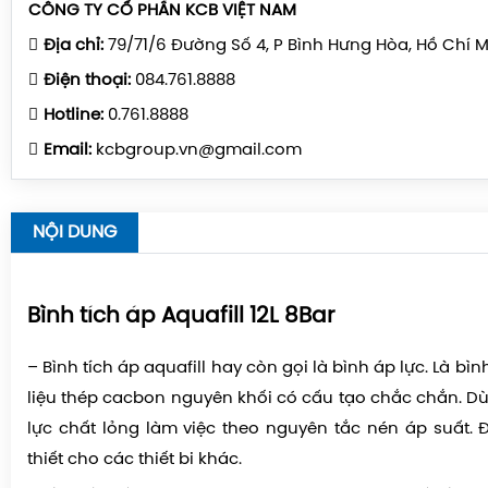
CÔNG TY CỔ PHẦN KCB VIỆT NAM
Địa chỉ:
79/71/6 Đường Số 4, P Bình Hưng Hòa, Hồ Chí 
Điện thoại:
084.761.8888
Hotline:
0.761.8888
Email:
kcbgroup.vn@gmail.com
NỘI DUNG
Bình tích áp Aquafill 12L 8Bar
– Bình tích áp aquafill hay còn gọi là bình áp lực. Là bì
liệu thép cacbon nguyên khối có cấu tạo chắc chắn. Dù
lực chất lỏng làm việc theo nguyên tắc nén áp suất.
thiết cho các thiết bi khác.