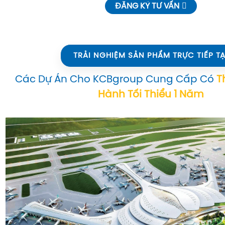
ĐĂNG KÝ TƯ VẤN
TRẢI NGHIỆM SẢN PHẨM TRỰC TIẾP TẠ
Các Dự Án Cho KCBgroup Cung Cấp Có
T
Hành Tối Thiểu 1 Năm