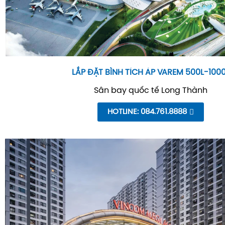
LẮP ĐẶT BÌNH TÍCH ÁP VAREM 500L-100
Sân bay quốc tế Long Thành
HOTLINE: 084.761.8888