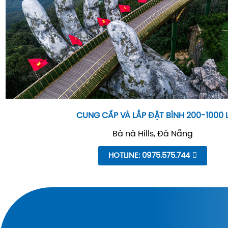
CUNG CẤP VÀ LẮP ĐẶT BÌNH 200-1000 
Bà nà Hills, Đà Nẵng
HOTLINE: 0975.575.744