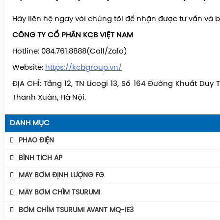
Hãy liên hệ ngay với chúng tôi để nhận được tư vấn và b
CÔNG TY CỔ PHẦN KCB VIỆT NAM
Hotline: 084.761.8888(Call/Zalo)
Website:
https://kcbgroup.vn/
ĐỊA CHỈ: Tầng 12, TN Licogi 13, Số 164 Đường Khuất Duy 
Thanh Xuân, Hà Nội.
DANH MỤC
PHAO ĐIỆN
Phao Báo Mức
BÌNH TÍCH ÁP
Phao Điện Tecno- Italy
Bình Tích Áp Aquafill
MÁY BƠM ĐỊNH LƯỢNG FG
Phao Điện Tsurumi-Nhật
Bình Tích Áp VAREM
MÁY BƠM CHÌM TSURUMI
Bình Tích Áp Thể Tích
MÁY BƠM TSURUMI UNIVERSE
BƠM CHÌM TSURUMI AVANT MQ-IE3
Phụ Kiện Bình Tích Áp