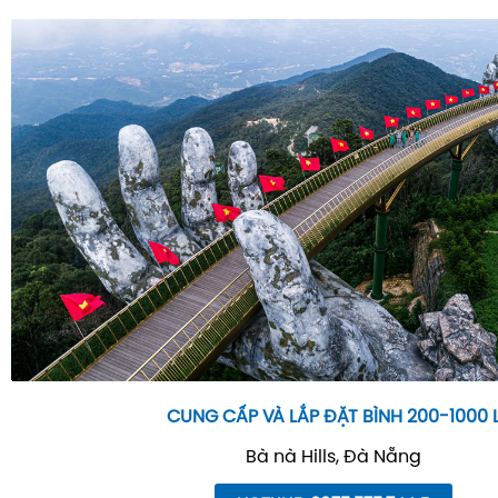
CUNG CẤP VÀ LẮP ĐẶT BÌNH 200-1000 
Bà nà Hills, Đà Nẵng