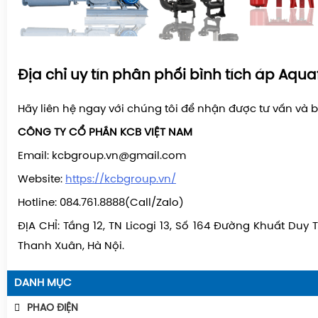
Địa chỉ uy tín phân phối bình tích áp Aquaf
Hãy liên hệ ngay với chúng tôi để nhận được tư vấn và b
CÔNG TY CỔ PHẦN KCB VIỆT NAM
Email: kcbgroup.vn@gmail.com
Website:
https://kcbgroup.vn/
Hotline: 084.761.8888(Call/Zalo)
ĐỊA CHỈ: Tầng 12, TN Licogi 13, Số 164 Đường Khuất Duy 
Thanh Xuân, Hà Nội.
DANH MỤC
PHAO ĐIỆN