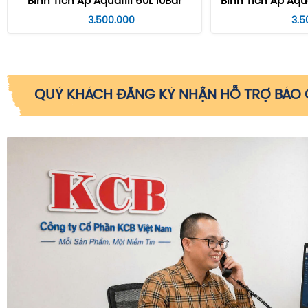
Bình Tích Áp Aquafill 60L 10Bar
Bình Tích Áp Aqu
3.500.000
3.5
QUÝ KHÁCH ĐĂNG KÝ NHẬN HỖ TRỢ BÁO G