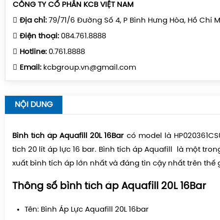
CÔNG TY CỔ PHẦN KCB VIỆT NAM
Địa chỉ:
79/71/6 Đường Số 4, P Bình Hưng Hòa, Hồ Chí 
Điện thoại:
084.761.8888
Hotline:
0.761.8888
Email:
kcbgroup.vn@gmail.com
NỘI DUNG
Bình tích áp Aquafill 20L 16Bar
có model là HP020361CS0
tich 20 lít áp lực 16 bar. Bình tích áp Aquafill là một t
xuất bình tích áp lớn nhất và đáng tin cậy nhất trên thế g
Thông số bình tích áp Aquafill 20L 16Bar
Tên: Bình Áp Lực Aquafill 20L 16bar