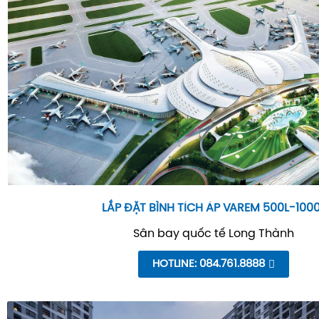
LẮP ĐẶT BÌNH TÍCH ÁP VAREM 500L-100
Sân bay quốc tế Long Thành
HOTLINE: 084.761.8888