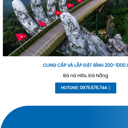
CUNG CẤP VÀ LẮP ĐẶT BÌNH 200-1000 
Bà nà Hills, Đà Nẵng
HOTLINE: 0975.575.744