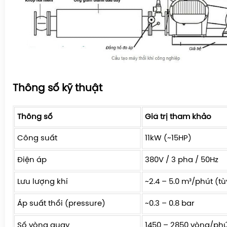
Thông số kỹ thuật
Thông số
Giá trị tham khảo
Công suất
11kW (~15HP)
Điện áp
380V / 3 pha / 50Hz
Lưu lượng khí
~2.4 – 5.0 m³/phút (tù
Áp suất thổi (pressure)
~0.3 – 0.8 bar
Số vòng quay
1450 – 2850 vòng/phú