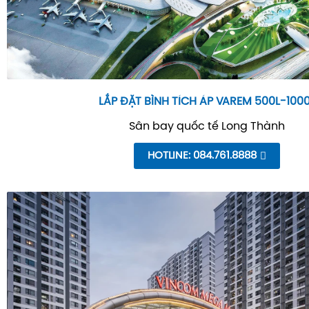
LẮP ĐẶT BÌNH TÍCH ÁP VAREM 500L-100
Sân bay quốc tế Long Thành
HOTLINE: 084.761.8888