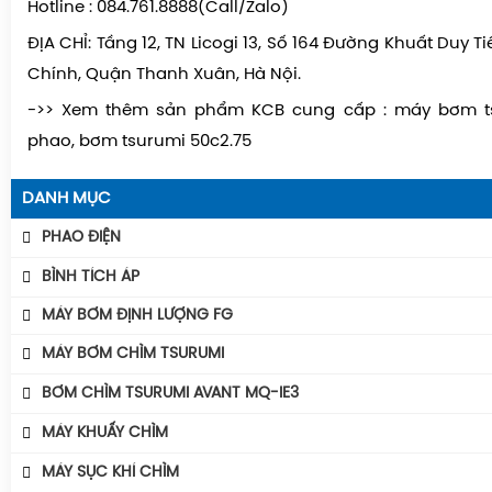
Hotline : 084.761.8888(Call/Zalo)
ĐỊA CHỈ: Tầng 12, TN Licogi 13, Số 164 Đường Khuất Duy 
Chính, Quận Thanh Xuân, Hà Nội.
->> Xem thêm sản phẩm KCB cung cấp : máy bơm ts
phao, bơm tsurumi 50c2.75
DANH MỤC
PHAO ĐIỆN
Phao Báo Mức
BÌNH TÍCH ÁP
Phao Điện Tecno- Italy
Bình Tích Áp Aquafill
MÁY BƠM ĐỊNH LƯỢNG FG
Phao Điện Tsurumi-Nhật
Bình Tích Áp VAREM
MÁY BƠM CHÌM TSURUMI
Bình Tích Áp Thể Tích
MÁY BƠM TSURUMI UNIVERSE
BƠM CHÌM TSURUMI AVANT MQ-IE3
Phụ Kiện Bình Tích Áp
MÁY BƠM TSURUMI AVANT
Máy Bơm Tsurumi Avant MQU
MÁY KHUẤY CHÌM
BÌNH GIÃN NỞ AQUAFILL
Máy Bơm Tsurumi Avant MQC
MÁY KHUẤY CHÌM TSURUMI ĐỘNG CƠ AVANT IE3
MÁY SỤC KHÍ CHÌM
Máy Bơm Tsurumi Avant MQB