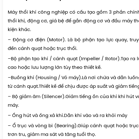
Máy thổi khí công nghiệp có cấu tạo gồm 3 phần chín
thổi khí, động cơ, giá bệ để gắn động cơ và đầu máy t
kiện khác.
– Động cơ điện (Motor). Là bộ phận tạo lực quay, tr
đến cánh quạt hoặc trục thổi.
–Bộ phận tạo khí / cánh quạt (Impeller / Rotor).Tạo ra 
cao hoặc lưu lượng lớn tùy theo thiết kế.
–Buồng khí (Housing / Vỏ máy).Là nơi chứa và dẫn luồn
từ cánh quạt.Thiết kế để chịu được áp suất và giảm tiến
– Bộ giảm âm (Silencer).Giảm tiếng ồn của khí khi hút v
máy.
– Ống hút và ống xả khí.Dẫn khí vào và ra khỏi máy
– Ổ trục và vòng bi (Bearing).Giúp cánh quạt hoặc trụ
trơn tru, giảm ma sát và tăng tuổi thọ.