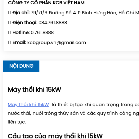
CÔNG TY CỔ PHẦN KCB VIỆT NAM
Địa chỉ:
79/71/6 Đường Số 4, P Bình Hưng Hòa, Hồ Chí 
Điện thoại:
084.761.8888
Hotline:
0.761.8888
Email:
kcbgroup.vn@gmail.com
NỘI DUNG
Máy thổi khí 15kW
Máy thổi khí 15kW
là thiết bị tạo khí quan trọng trong c
nước thải, nuôi trồng thủy sản và các quy trình công n
liên tục.
Cấu tạo của máy thổi khí 15kW