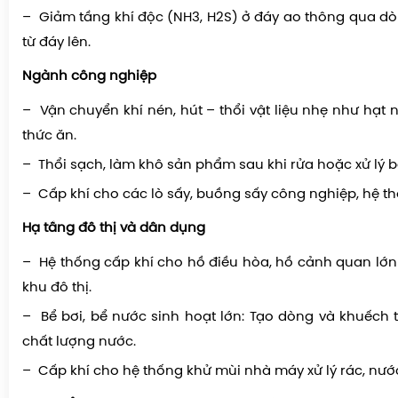
– Giảm tầng khí độc (NH3, H2S) ở đáy ao thông qua d
từ đáy lên.
Ngành công nghiệp
– Vận chuyển khí nén, hút – thổi vật liệu nhẹ như hạt n
thức ăn.
– Thổi sạch, làm khô sản phẩm sau khi rửa hoặc xử lý b
– Cấp khí cho các lò sấy, buồng sấy công nghiệp, hệ t
Hạ tầng đô thị và dân dụng
– Hệ thống cấp khí cho hồ điều hòa, hồ cảnh quan lớn 
khu đô thị.
– Bể bơi, bể nước sinh hoạt lớn: Tạo dòng và khuếch t
chất lượng nước.
– Cấp khí cho hệ thống khử mùi nhà máy xử lý rác, nước