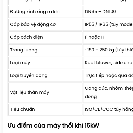
Đường kính ống ra khí
DN65 – DN100
Cấp bảo vệ động cơ
IP55 / IP65 (tùy mode
Cấp cách điện
F hoặc H
Trọng lượng
~180 – 250 kg (tùy thiế
Loại máy
Root blower, side cha
Loại truyền động
Trực tiếp hoặc qua d
Gang đúc, nhôm, thép
Vật liệu thân máy
dòng
Tiêu chuẩn
ISO/CE/CCC tùy hãng
Ưu điểm của máy thổi khí 15kW