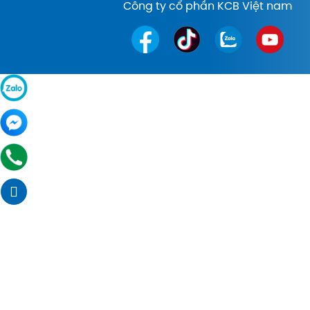
Công ty cổ phần KCB Việt nam