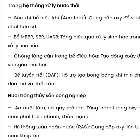
Trong hệ thống xử lý nước thải
– Sục khí bể hiếu khí (Aerotank): Cung cấp oxy để vi 
chất hữu cơ.
– Bể MBBR, SBR, UASB: Tăng hiệu quả xử lý sinh học tr
xử lý tiên tiến.
– Chống lắng cặn trong bể điều hòa: Tạo dòng xoáy 
và ngăn mùi hôi.
– Bể tuyển nổi (DAF): Hỗ trợ tạo bong bóng khí mịn ch
dầu mỡ và chất rắn.
Nuôi trồng thủy sản công nghiệp
– Ao nuôi tôm, cá quy mô lớn: Tăng hàm lượng oxy h
nuôi phát triển nhanh, khỏe mạnh.
– Hệ thống tuần hoàn nước (RAS): Cung cấp oxy liên tụ
nuôi khép kín.