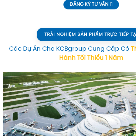
ĐĂNG KÝ TƯ VẤN
TRẢI NGHIỆM SẢN PHẨM TRỰC TIẾP TẠ
Các Dự Án Cho KCBgroup Cung Cấp Có
T
Hành Tối Thiểu 1 Năm