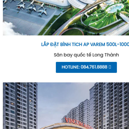
LẮP ĐẶT BÌNH TÍCH ÁP VAREM 500L-100
Sân bay quốc tế Long Thành
HOTLINE: 084.761.8888