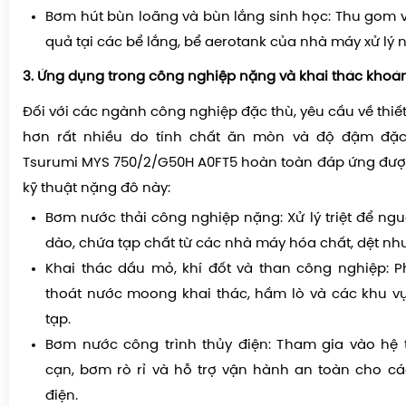
Bơm hút bùn loãng và bùn lắng sinh học: Thu gom 
quả tại các bể lắng, bể aerotank của nhà máy xử lý 
3. Ứng dụng trong công nghiệp nặng và khai thác khoá
Đối với các ngành công nghiệp đặc thù, yêu cầu về thiế
hơn rất nhiều do tính chất ăn mòn và độ đậm đặc
Tsurumi MYS 750/2/G50H A0FT5 hoàn toàn đáp ứng đượ
kỹ thuật nặng đô này:
Bơm nước thải công nghiệp nặng: Xử lý triệt để ngu
dào, chứa tạp chất từ các nhà máy hóa chất, dệt nh
Khai thác dầu mỏ, khí đốt và than công nghiệp: 
thoát nước moong khai thác, hầm lò và các khu v
tạp.
Bơm nước công trình thủy điện: Tham gia vào hệ
cạn, bơm rò rỉ và hỗ trợ vận hành an toàn cho c
điện.