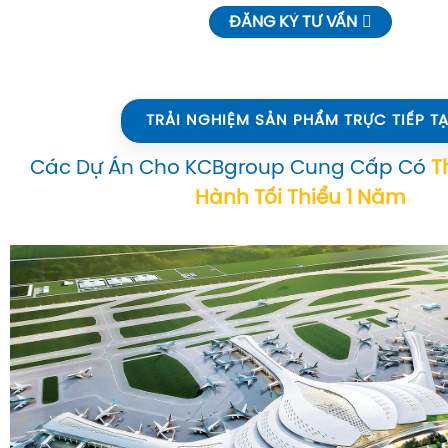
ĐĂNG KÝ TƯ VẤN
TRẢI NGHIỆM SẢN PHẨM TRỰC TIẾP TẠ
Các Dự Án Cho KCBgroup Cung Cấp Có
T
Hành Tối Thiểu 1 Năm