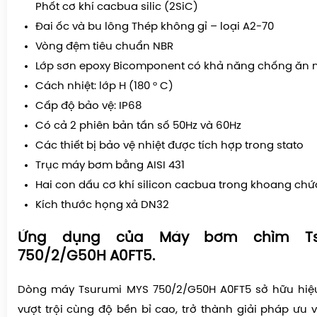
Phốt cơ khí cacbua silic (2SiC)
Đai ốc và bu lông Thép không gỉ – loại A2-70
Vòng đệm tiêu chuẩn NBR
Lớp sơn epoxy Bicomponent có khả năng chống ăn
Cách nhiệt: lớp H (180 ° C)
Cấp độ bảo vệ: IP68
Có cả 2 phiên bản tần số 50Hz và 60Hz
Các thiết bị bảo vệ nhiệt được tích hợp trong stato
Trục máy bơm bằng AISI 431
Hai con dấu cơ khí silicon cacbua trong khoang ch
Kích thước họng xả DN32
Ứng dụng của Máy bơm chìm Ts
750/2/G50H A0FT5.
Dòng máy Tsurumi MYS 750/2/G50H A0FT5 sở hữu hiệ
vượt trội cùng độ bền bỉ cao, trở thành giải pháp ưu 