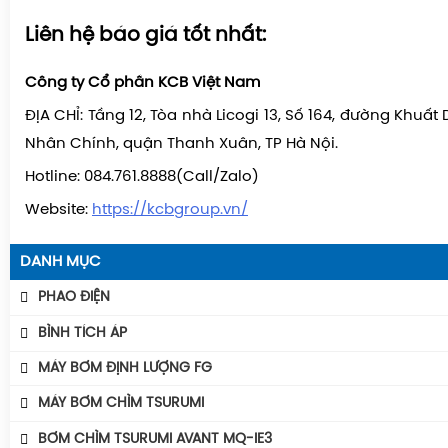
Liên hệ báo giá tốt nhất:
Công ty Cổ phần KCB Việt Nam
ĐỊA CHỈ:
Tầng 12, Tòa nhà Licogi 13, Số 164, đường Khuất
Nhân Chính, quận Thanh Xuân, TP Hà Nội.
Hotline: 084.761.8888(Call/Zalo)
Website:
https://kcbgroup.vn/
DANH MỤC
PHAO ĐIỆN
Phao Báo Mức
BÌNH TÍCH ÁP
Phao Điện Tecno- Italy
Bình Tích Áp Aquafill
MÁY BƠM ĐỊNH LƯỢNG FG
Phao Điện Tsurumi-Nhật
Bình Tích Áp VAREM
MÁY BƠM CHÌM TSURUMI
Bình Tích Áp Thể Tích
MÁY BƠM TSURUMI UNIVERSE
BƠM CHÌM TSURUMI AVANT MQ-IE3