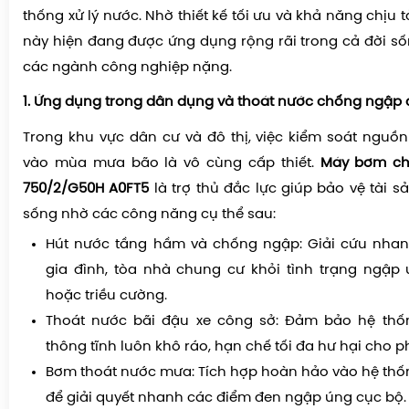
thống xử lý nước. Nhờ thiết kế tối ưu và khả năng chịu tải
này hiện đang được ứng dụng rộng rãi trong cả đời s
các ngành công nghiệp nặng.
1. Ứng dụng trong dân dụng và thoát nước chống ngập đ
Trong khu vực dân cư và đô thị, việc kiểm soát ngu
vào mùa mưa bão là vô cùng cấp thiết.
Máy bơm ch
750/2/G50H A0FT5
là trợ thủ đắc lực giúp bảo vệ tài s
sống nhờ các công năng cụ thể sau:
Hút nước tầng hầm và chống ngập: Giải cứu nha
gia đình, tòa nhà chung cư khỏi tình trạng ngập
hoặc triều cường.
Thoát nước bãi đậu xe công sở: Đảm bảo hệ thố
thông tĩnh luôn khô ráo, hạn chế tối đa hư hại cho p
Bơm thoát nước mưa: Tích hợp hoàn hảo vào hệ thốn
để giải quyết nhanh các điểm đen ngập úng cục bộ.