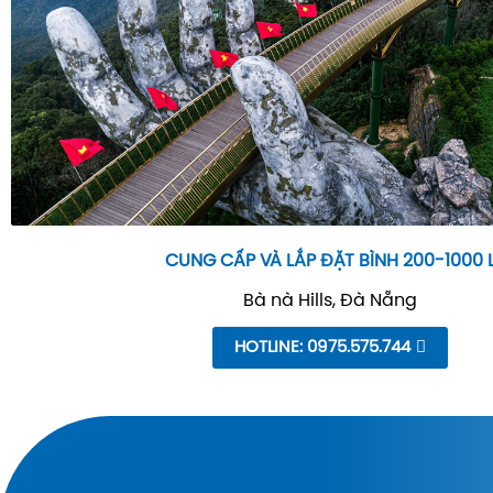
CUNG CẤP VÀ LẮP ĐẶT BÌNH 200-1000 
Bà nà Hills, Đà Nẵng
HOTLINE: 0975.575.744