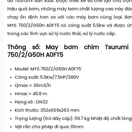
do Tsurumi sản xuất. Được thiết kế và chế tạo chú trọ
hiệu quả bơm, những máy bơm chất lượng cao này đán
chạy ổn định hơn so với các máy bơm cùng loại. Bơ
MYS 750/2/G50H A0FT5 có công suất 5.5kw và được ứn
trong các lĩnh vực xử lý nước thải, xử lý nước cấp.
Thông số: Máy bơm chìm Tsurumi
750/2/G50H A0FT5
Model: MYS 750/2/G50H A0FT5
Công suất: 5.5Kw/7.5HP/380V
Qmax = 36m3/h
Hmax = 45.8 m
Họng xả : DN32
Kích thước: 352x669x263 mm
Trọng lượng (trừ dây cáp): 59.7 kg Nhiệt độ chất lỏng
Vật rắn cho phép đi qua: 10mm