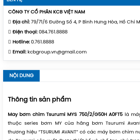
CÔNG TY CỔ PHẦN KCB VIỆT NAM
Địa chỉ:
79/71/6 Đường Số 4, P Bình Hưng Hòa, Hồ Chí 
Điện thoại:
084.761.8888
Hotline:
0.761.8888
Email:
kcbgroup.vn@gmail.com
NỘI DUNG
Thông tin sản phẩm
Máy bơm chìm Tsurumi MYS 750/2/G50H A0FT5
là máy
thuộc series bơm MY của hãng bơm Tsurumi Avan
thương hiệu “
TSURUMI AVANT
” có các máy bơm chìm nư