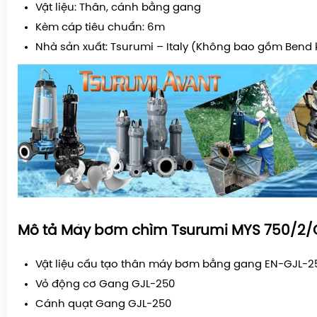
Vật liệu: Thân, cánh bằng gang
Kèm cáp tiêu chuẩn: 6m
Nhà sản xuất: Tsurumi – Italy (Không bao gồm Bend 
Mô tả Máy bơm chìm Tsurumi MYS 750/2
Vật liệu cấu tạo thân máy bơm bằng gang EN-GJL-
Vỏ động cơ Gang GJL-250
Cánh quạt Gang GJL-250