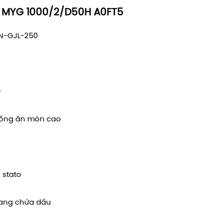
t MYG 1000/2/D50H A0FT5
EN-GJL-250
0
hống ăn mòn cao
 stato
oang chứa dầu