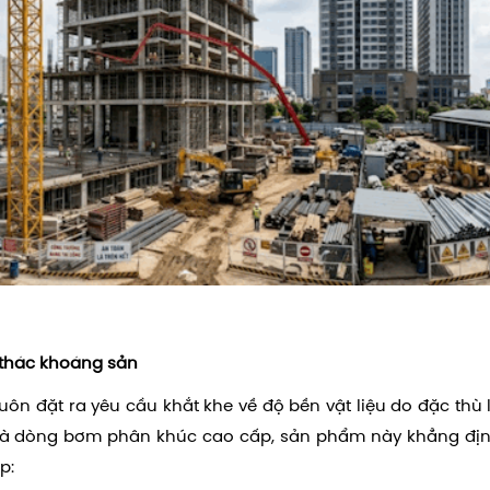
i thác khoáng sản
ôn đặt ra yêu cầu khắt khe về độ bền vật liệu do đặc thù 
 là dòng bơm phân khúc cao cấp, sản phẩm này khẳng định
p: