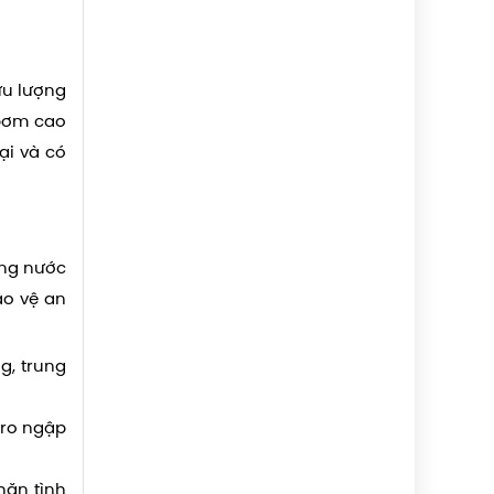
ưu lượng
 bơm cao
ại và có
ợng nước
ảo vệ an
g, trung
 ro ngập
hặn tình