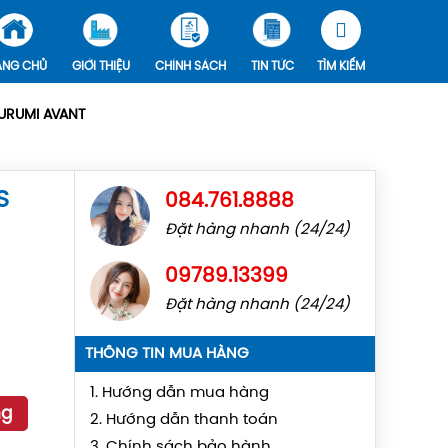
ANG CHỦ
GIỚI THIỆU
CHÍNH SÁCH
TIN TỨC
TÌM KIẾM
URUMI AVANT
S
084.761.8888
Đặt hàng nhanh (24/24)
09789.13399
Đặt hàng nhanh (24/24)
THÔNG TIN MUA HÀNG
1. Hướng dẫn mua hàng
ng
2. Hướng dẫn thanh toán
3. Chính sách bảo hành