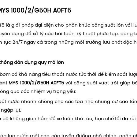
MYS 1000/2/G50H A0FT5
 là giải pháp đại diện cho phân khúc công suất lớn với l
huyên dụng để xử lý các bài toán kỹ thuật phức tạp, dòng
n tục 24/7 ngay cả trong những môi trường lưu chất độc h
 thống dân dụng quy mô lớn
bị bơm có khả năng tiêu thoát nước tức thời để kiểm soát lư
ant MYS 1000/2/G50H A0FT5
với công suất vượt trội giúp b
hông qua các nhiệm vụ trọng yếu:
oát nước nhanh chóng cho các tòa nhà chung cư cao tần
ngập lụt.
n bộ không gian hầm để xe luôn khô ráo, hạn chế tối đa rủi
áp lực nước mặt cho các tuyến đường phố chính, ngăn c