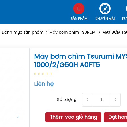
SẢN PHẨM
KHUYẾN MÃI
TR
Danh mục sản phẩm
Máy bơm chìm TSURUMI
MÁY BƠM TS
/
/
Máy bơm chìm Tsurumi MY
1000/2/G50H A0FT5
Liên hệ
Số Lượng
Thêm vào giỏ hàng
Đặt hà