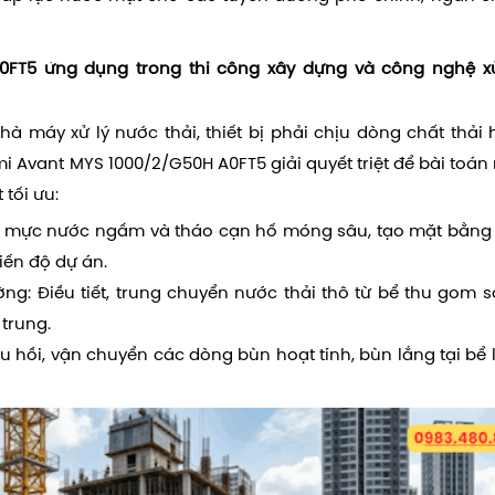
0FT5 ứng dụng trong thi công xây dựng và công nghệ xử
à máy xử lý nước thải, thiết bị phải chịu dòng chất thải
mi Avant MYS 1000/2/G50H A0FT5 giải quyết triệt để bài toán
tối ưu:
p mực nước ngầm và tháo cạn hố móng sâu, tạo mặt bằng
iến độ dự án.
ng: Điều tiết, trung chuyển nước thải thô từ bể thu gom 
trung.
u hồi, vận chuyển các dòng bùn hoạt tính, bùn lắng tại bể 