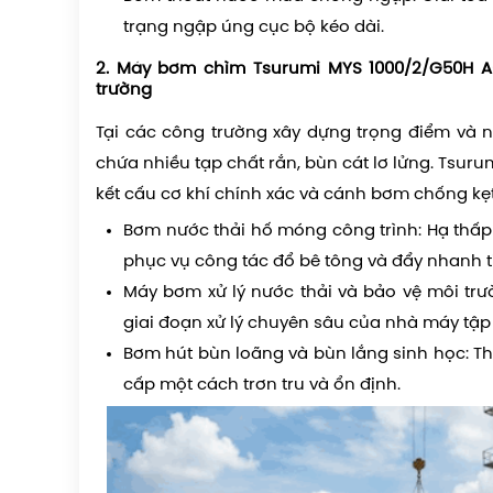
trạng ngập úng cục bộ kéo dài.
2. Máy bơm chìm Tsurumi MYS 1000/2/G50H A
trường
Tại các công trường xây dựng trọng điểm và nh
chứa nhiều tạp chất rắn, bùn cát lơ lửng. Tsuru
kết cấu cơ khí chính xác và cánh bơm chống kẹt 
Bơm nước thải hố móng công trình: Hạ thấ
phục vụ công tác đổ bê tông và đẩy nhanh t
Máy bơm xử lý nước thải và bảo vệ môi trườ
giai đoạn xử lý chuyên sâu của nhà máy tập 
Bơm hút bùn loãng và bùn lắng sinh học: Th
cấp một cách trơn tru và ổn định.