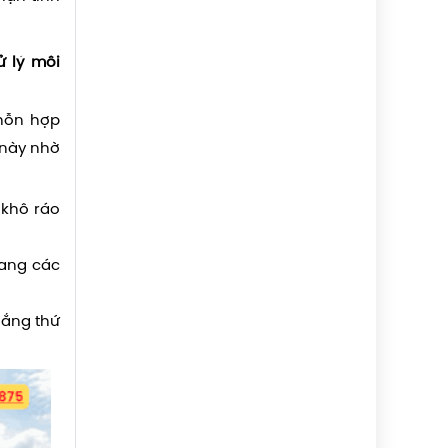
 lý môi
 hỗn hợp
 này nhờ
 khô ráo
sang các
lắng thứ