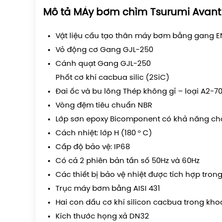
Mô tả MÁy bơm chìm Tsurumi Avan
Vật liệu cấu tạo thân máy bơm bằng gang 
Vỏ động cơ Gang GJL-250
Cánh quạt Gang GJL-250
Phốt cơ khí cacbua silic (2SiC)
Đai ốc và bu lông Thép không gỉ – loại A2-7
Vòng đệm tiêu chuẩn NBR
Lớp sơn epoxy Bicomponent có khả năng c
Cách nhiệt: lớp H (180 ° C)
Cấp độ bảo vệ: IP68
Có cả 2 phiên bản tần số 50Hz và 60Hz
Các thiết bị bảo vệ nhiệt được tích hợp trong
Trục máy bơm bằng AISI 431
Hai con dấu cơ khí silicon cacbua trong kh
Kích thước họng xả DN32