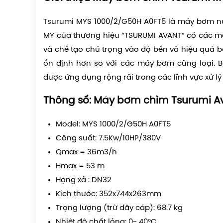
Tsurumi MYS 1000/2/G50H A0FT5
là máy bơm n
MY của thương hiệu “
TSURUMI AVANT
” có các m
và chế tạo chú trọng vào độ bền và hiệu quả 
ổn định hơn so với các máy bơm cùng loại. 
được ứng dụng rộng rãi trong các lĩnh vực xử lý 
Thông số
: Máy bơm chìm Tsurumi A
Model: MYS 1000/2/G50H A0FT5
Công suất: 7.5Kw/10HP/380V
Qmax = 36m3/h
Hmax = 53 m
Họng xả : DN32
Kích thước: 352x744x263mm
Trọng lượng (trừ dây cáp): 68.7 kg
Nhiệt độ chất lỏng: 0- 40°C