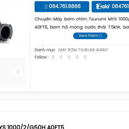
084.761.8888
08476
Chuyên Máy bơm chìm Tsurumi MYS 1000
A0FT5, bơm hố móng nước thải 7.5kW, b
xây dựng điện 3 pha
Xem thêm
Danh mục
MÁY BƠM TSURUMI AVANT
Follow :
MYS 1000/2/G50H A0FT5