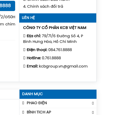
18888
4. Chính sách đổi trả
/2/G50H
LIÊN HỆ
ơm chìm
CÔNG TY CỔ PHẦN KCB VIỆT NAM
Địa chỉ:
79/71/6 Đường Số 4, P
Bình Hưng Hòa, Hồ Chí Minh
Điện thoại:
084.761.8888
Hotline:
0.761.8888
Email:
kcbgroup.vn@gmail.com
DANH MỤC
PHAO ĐIỆN
Phao Báo Mức
BÌNH TÍCH ÁP