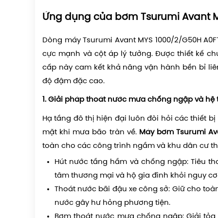
Ứng dụng của bơm Tsurumi Avant 
Dòng máy Tsurumi Avant MYS 1000/2/G50H A0FT5
cực mạnh và cột áp lý tưởng. Được thiết kế c
cấp này cam kết khả năng vận hành bền bỉ liê
độ đậm đặc cao.
1. Giải pháp thoát nước mưa chống ngập và hệ
Hạ tầng đô thị hiện đại luôn đòi hỏi các thiết 
mặt khi mưa bão tràn về.
Máy bơm Tsurumi Av
toàn cho các công trình ngầm và khu dân cư t
Hút nước tầng hầm và chống ngập: Tiêu th
tâm thương mại và hộ gia đình khỏi nguy cơ 
Thoát nước bãi đậu xe công sở: Giữ cho toà
nước gây hư hỏng phương tiện.
Bơm thoát nước mưa chống ngập: Giải tỏa 