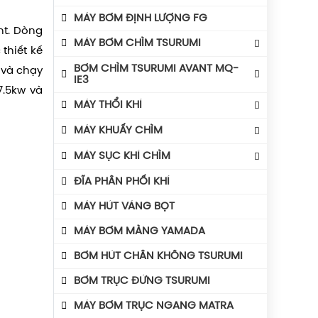
Phao Điện Tecno- Italy
Bình Tích Áp Aquafill
MÁY BƠM ĐỊNH LƯỢNG FG
Phao Điện Tsurumi-Nhật
nt. Dòng
Bình Tích Áp VAREM
MÁY BƠM CHÌM TSURUMI
thiết kế
Bình Tích Áp Thể Tích
MÁY BƠM TSURUMI UNIVERSE
BƠM CHÌM TSURUMI AVANT MQ-
 và chạy
Phụ Kiện Bình Tích Áp
IE3
MÁY BƠM TSURUMI AVANT
7.5kw và
BÌNH GIÃN NỞ AQUAFILL
Máy Bơm Tsurumi Avant MQU
MÁY THỔI KHÍ
Máy Bơm Tsurumi Avant MQC
Máy Thổi Khí Con Sò GOORUI
MÁY KHUẤY CHÌM
Máy Bơm Tsurumi Avant MQB
Máy Thổi Khí Tsurumi
MÁY KHUẤY CHÌM TSURUMI ĐỘNG CƠ
MÁY SỤC KHÍ CHÌM
Máy Bơm Tsurumi Avant MQS
AVANT IE3
Máy Thổi Khí Wakuras
Máy Sục Khí Chìm Tsurumi Ber
ĐĨA PHÂN PHỐI KHÍ
Máy Bơm Tsurumi Avant MQG
Máy Khuấy Chìm Tsurumi
Máy Thổi Khí Công Suất
Máy Sục Khí Chìm Tsurumi TRN
Phụ Kiện Bơm Tsurumi
MÁY HÚT VÁNG BỌT
Máy Thổi Khí Turbo
MÁY BƠM MÀNG YAMADA
BƠM HÚT CHÂN KHÔNG TSURUMI
BƠM TRỤC ĐỨNG TSURUMI
MÁY BƠM TRỤC NGANG MATRA