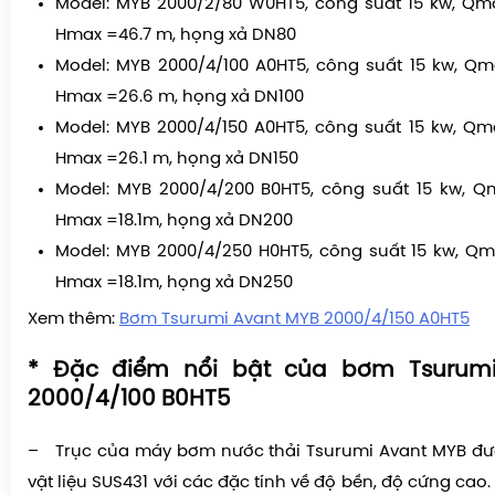
Model: MYB 2000/2/80 W0HT5, công suất 15 kw, Qm
Hmax =46.7 m, họng xả DN80
Model: MYB 2000/4/100 A0HT5, công suất 15 kw, Qm
Hmax =26.6 m, họng xả DN100
Model: MYB 2000/4/150 A0HT5, công suất 15 kw, Qm
Hmax =26.1 m, họng xả DN150
Model: MYB 2000/4/200 B0HT5, công suất 15 kw, Q
Hmax =18.1m, họng xả DN200
Model: MYB 2000/4/250 H0HT5, công suất 15 kw, Qm
Hmax =18.1m, họng xả DN250
Xem thêm:
Bơm Tsurumi Avant MYB 2000/4/150 A0HT5
* Đặc điểm nổi bật của bơm Tsurum
2000/4/100 B0HT5
–
Trục của
máy bơm nước thải Tsurumi Avant MYB
đư
vật liệu
SUS431 với các đặc tính về độ bền, độ cứng cao