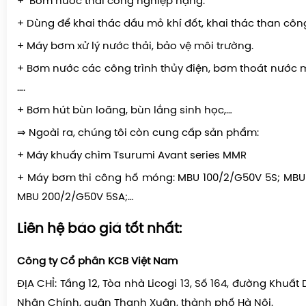
+ Bơm nước thải công nghiệp nặng.
+ Dùng để khai thác dầu mỏ khí đốt, khai thác than côn
+ Máy bơm xử lý nước thải, bảo vệ môi trường.
+ Bơm nước các công trình thủy điện, bơm thoát nước
….
+ Bơm hút bùn loãng, bùn lắng sinh học,…
⇒ Ngoài ra, chúng tôi còn cung cấp sản phẩm:
+
Máy khuấy chìm Tsurumi Avant
series MMR
+
Máy bơm thi công hố móng
:
MBU 100/2/G50V 5S; MBU
MBU 200/2/G50V 5SA;…
Liên hệ báo giá tốt nhất:
Công ty Cổ phần KCB Việt Nam
ĐỊA CHỈ:
Tầng 12, Tòa nhà Licogi 13, Số 164, đường Khuất
Nhân Chính, quận Thanh Xuân, thành phố Hà Nội.