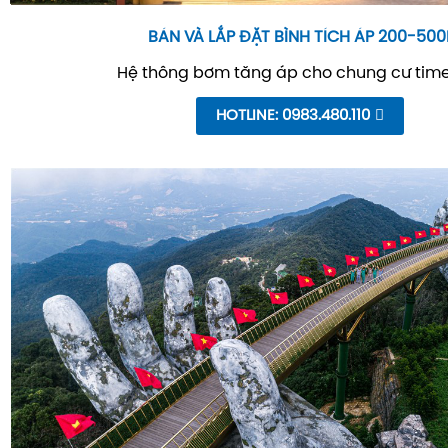
BÁN VÀ LẮP ĐẶT BÌNH TÍCH ÁP 200-500
Hệ thông bơm tăng áp cho chung cư time
HOTLINE: 0983.480.110