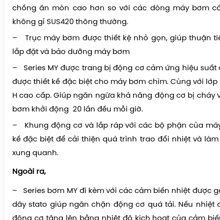
chống ăn mòn cao hơn so với các dòng máy bơm có
không gỉ SUS420 thông thường.
– Trục máy bơm được thiết kệ nhỏ gọn, giúp thuận tiệ
lắp đặt và bảo dưỡng máy bơm
– Series MY
được trang bị động cơ cảm ứng hiệu suất c
được thiết kế đặc biệt cho máy bơm chìm.
Cùng
với lớp
H cao cấp. Giúp ngăn ngừa khả năng động cơ bị cháy
bơm khởi động 20 lần đều mỗi giờ.
– Khung động cơ và lắp ráp với các bộ phận của máy
kế đặc biệt để cải thiện quá trình trao đổi nhiệt và l
xung quanh.
Ngoài ra,
– Series bơm MY đi kèm với các cảm biến nhiệt được g
dây stato giúp ngăn chặn động cơ quá tải. Nếu nhiệt
động cơ tăng lên bằng nhiệt độ kích hoạt của cảm biế