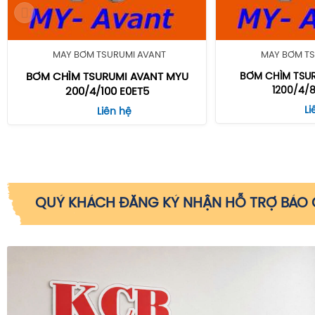
MÁY BƠM TSURUMI AVANT
MÁY BƠM TS
BƠM CHÌM TSURUMI AVANT MYU
BƠM CHÌM TSU
1200/4/
200/4/100 E0ET5
Li
Liên hệ
QUÝ KHÁCH ĐĂNG KÝ NHẬN HỖ TRỢ BÁO G