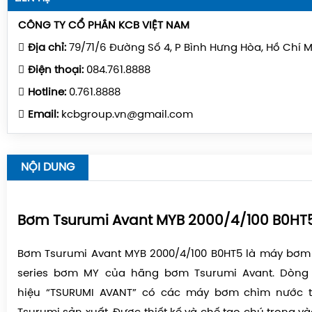
CÔNG TY CỔ PHẦN KCB VIỆT NAM
Địa chỉ:
79/71/6 Đường Số 4, P Bình Hưng Hòa, Hồ Chí 
Điện thoại:
084.761.8888
Hotline:
0.761.8888
Email:
kcbgroup.vn@gmail.com
NỘI DUNG
Bơm Tsurumi
Avant
MYB 2000/4/100 B0HT
Bơm Tsurumi Avant
MYB 2000/4/100 B0HT5
là máy bơm 
series bơm MY của hãng bơm Tsurumi Avant. Dòng
hiệu
“
TSURUMI AVANT
” có các
máy bơm chìm nước t