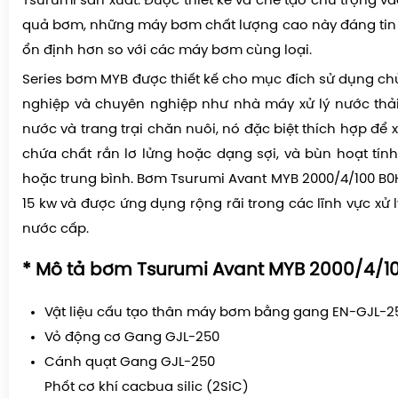
Tsurumi sản xuất. Được thiết kế và chế tạo chú trọng v
quả bơm, những máy bơm chất lượng cao này đáng tin
ổn định hơn so với các máy bơm cùng loại.
Series bơm MYB được thiết kế cho mục đích sử dụng ch
nghiệp và chuyên nghiệp như nhà máy xử lý nước thải
nước và trang trại chăn nuôi, nó đặc biệt thích hợp để x
chứa chất rắn lơ lửng hoặc dạng sợi, và bùn hoạt tín
hoặc trung bình.
Bơm Tsurumi Avant MYB 2000/4/100 B0
15 kw và được ứng dụng rộng rãi trong các lĩnh vực xử lý
nước cấp.
* Mô tả
bơm Tsurumi Avant MYB 2000/4/1
Vật liệu cấu tạo thân máy bơm bằng gang EN-GJL-
Vỏ động cơ Gang GJL-250
Cánh quạt Gang GJL-250
Phốt cơ khí cacbua silic (2SiC)