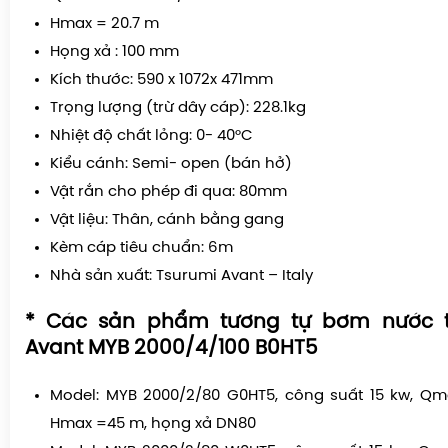
Hmax = 20.7 m
Họng xả : 100 mm
Kích thước: 590 x 1072x 471mm
Trọng lượng (trừ dây cáp): 228.1kg
Nhiệt độ chất lỏng: 0- 40°C
Kiểu cánh: Semi- open (bán hở)
Vật rắn cho phép đi qua: 80mm
Vật liệu: Thân, cánh bằng gang
Kèm cáp tiêu chuẩn: 6m
Nhà sản xuất: Tsurumi Avant – Italy
* Các sản phẩm tương tự
bơm nước t
Avant
MYB 2000/4/100 B0HT5
Model: MYB 2000/2/80 G0HT5, công suất 15 kw, Qm
Hmax =45 m, họng xả DN80