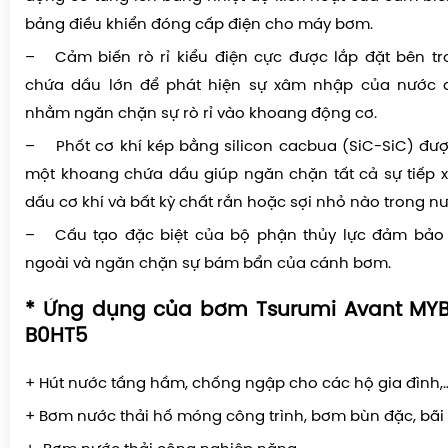
bảng điều khiển đóng cấp điện cho máy bơm.
– Cảm biến rò rỉ kiểu điện cực được lắp đặt bên t
chứa dầu lớn để phát hiện sự xâm nhập của nước q
nhằm ngăn chặn sự rò rỉ vào khoang động cơ.
– Phốt cơ khí kép bằng silicon cacbua (SiC-SiC) đư
một khoang chứa dầu giúp ngăn chặn tất cả sự tiếp 
dấu cơ khí và bất kỳ chất rắn hoặc sợi nhỏ nào trong nư
– Cấu tạo đặc biệt của bộ phận thủy lực đảm bảo 
ngoài và ngăn chặn sự bám bẩn của cánh bơm.
* Ứng dụng của bơm Tsurumi Avant MYB
B0HT5
+ Hút nước tầng hầm, chống ngập cho các hộ gia đình,
+
Bơm nước thải hố móng
công trình, bơm bùn đặc, bãi