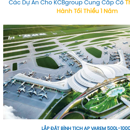
Các Dự Án Cho KCBgroup Cung Cấp Có
T
Hành Tối Thiểu 1 Năm
LẮP ĐẶT BÌNH TÍCH ÁP VAREM 500L-100