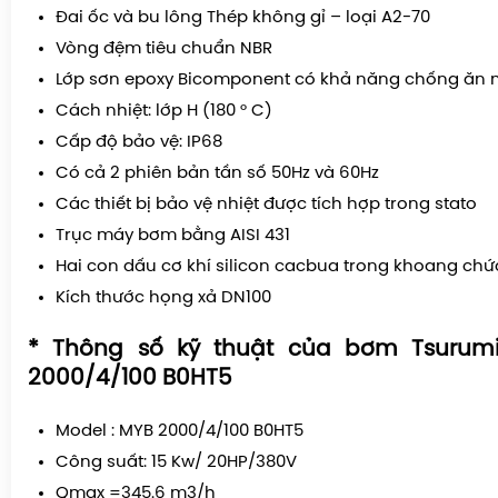
Đai ốc và bu lông Thép không gỉ – loại A2-70
Vòng đệm tiêu chuẩn NBR
Lớp sơn epoxy Bicomponent có khả năng chống ăn
Cách nhiệt: lớp H (180 ° C)
Cấp độ bảo vệ: IP68
Có cả 2 phiên bản tần số 50Hz và 60Hz
Các thiết bị bảo vệ nhiệt được tích hợp trong stato
Trục máy bơm bằng AISI 431
Hai con dấu cơ khí silicon cacbua trong khoang ch
Kích thước họng xả DN100
*
Thông số kỹ thuật của bơm Tsurum
2000/4/100 B0HT5
Model : MYB 2000/4/100 B0HT5
Công suất: 15 Kw/ 20HP/380V
Qmax =345.6 m3/h