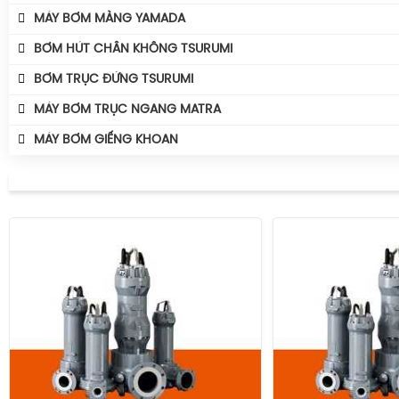
MÁY BƠM MÀNG YAMADA
BƠM HÚT CHÂN KHÔNG TSURUMI
BƠM TRỤC ĐỨNG TSURUMI
MÁY BƠM TRỤC NGANG MATRA
MÁY BƠM GIẾNG KHOAN