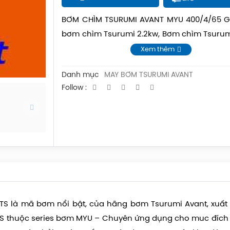
BƠM CHÌM TSURUMI AVANT MYU 400/4/65 G
bơm chìm Tsurumi 2.2kw, Bơm chìm Tsurum
bơm chìm Tsurumi
Xem thêm
Danh mục
MÁY BƠM TSURUMI AVANT
Follow :
TS
là mã bơm nổi bật, của hãng bơm Tsurumi Avant, xuất xứ
TS thuộc series bơm MYU – Chuyên ứng dụng cho muc đíc