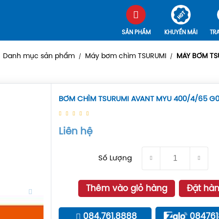
SẢN PHẨM
KHUYẾN MÃI
TR
Danh mục sản phẩm
Máy bơm chìm TSURUMI
MÁY BƠM TS
/
/
BƠM CHÌM TSURUMI AVANT MYU 400/4/65 G0
Liên hệ
Số Lượng
Thêm vào giỏ hàng
Đặt hà
084.761.8888
08476