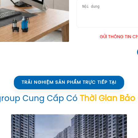
GỬI THÔNG TIN Chú
TRẢI NGHIỆM SẢN PHẨM TRỰC TIẾP TẠI
group Cung Cấp Có
Thời Gian Bảo