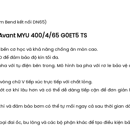
ồm Bend kết nối DN65)
Avant MYU 400/4/65 G0ET5 TS
 bền cơ học và khả năng chống ăn mòn cao.
O để đảm bảo độ kín tối đa.
ha với tụ điện bên trong. Mô hình ba pha với rơ le bảo vệ
vòng chữ V tiếp xúc trực tiếp với chất lỏng.
 cơ khí lâu hơn và có thể dễ dàng tiếp cận để đơn giản
khí và đảm bảo bơm có thể tự mồi ngay cả sau thời gian d
oại đai ốc, bu lông và các bộ phận khác để tạo điều kiện bảo