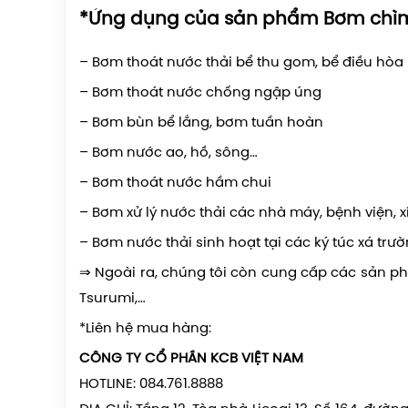
*Ứng dụng của sản phẩm
Bơm chìm
– Bơm thoát nước thải bể thu gom, bể điều hòa
– Bơm thoát nước chống ngập úng
– Bơm bùn bể lắng, bơm tuần hoàn
– Bơm nước ao, hồ, sông…
– Bơm thoát nước hầm chui
– Bơm xử lý nước thải các nhà máy, bệnh viện, x
– Bơm nước thải sinh hoạt tại các ký túc xá trư
⇒ Ngoài ra, chúng tôi còn cung cấp các sản ph
Tsurumi,…
*Liên hệ mua hàng:
CÔNG TY CỔ PHẦN KCB VIỆT NAM
HOTLINE: 084.761.8888