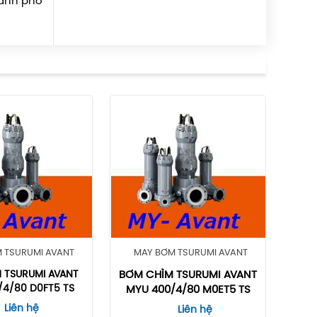
hành phố
 TSURUMI AVANT
MÁY BƠM TSURUMI AVANT
M
M TSURUMI AVANT
BƠM CHÌM TSURUMI AVANT
BƠM
/4/80 D0FT5 TS
MY
MYU 400/4/80 M0ET5 TS
Liên hệ
Liên hệ