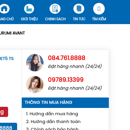
ANG CHỦ
GIỚI THIỆU
CHÍNH SÁCH
TIN TỨC
TÌM KIẾM
URUMI AVANT
084.761.8888
ET5 TS
Đặt hàng nhanh (24/24)
09789.13399
Đặt hàng nhanh (24/24)
THÔNG TIN MUA HÀNG
ng
1. Hướng dẫn mua hàng
2. Hướng dẫn thanh toán
18888
3. Chính sách bảo hành