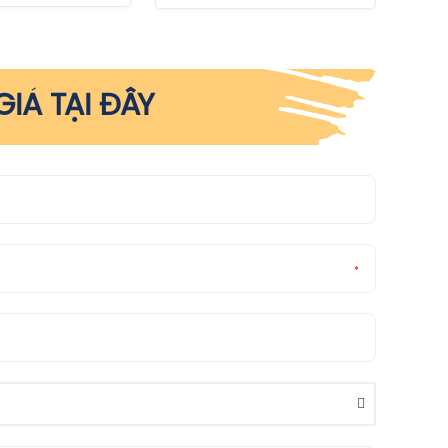
IÁ TẠI ĐÂY
*