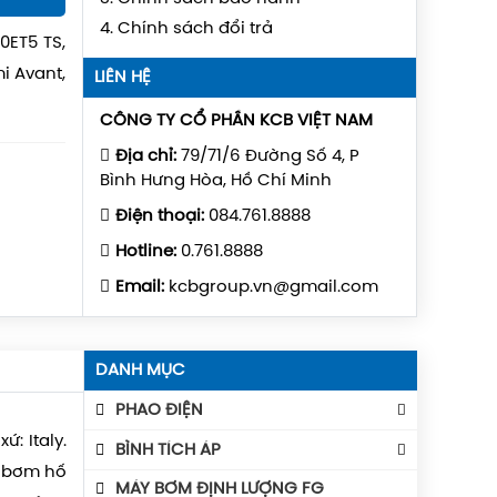
4. Chính sách đổi trả
0ET5 TS,
i Avant,
LIÊN HỆ
CÔNG TY CỔ PHẦN KCB VIỆT NAM
Địa chỉ:
79/71/6 Đường Số 4, P
Bình Hưng Hòa, Hồ Chí Minh
Điện thoại:
084.761.8888
Hotline:
0.761.8888
Email:
kcbgroup.vn@gmail.com
DANH MỤC
PHAO ĐIỆN
: Italy.
Phao Báo Mức
BÌNH TÍCH ÁP
h bơm hố
Phao Điện Tecno- Italy
Bình Tích Áp Aquafill
MÁY BƠM ĐỊNH LƯỢNG FG