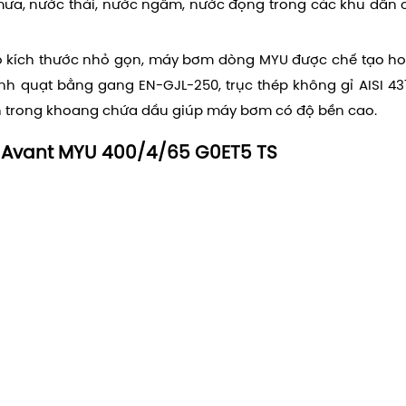
a, nước thải, nước ngầm, nước đọng trong các khu dân 
ó kích thước nhỏ gọn, máy bơm dòng MYU được chế tạo h
ánh quạt bằng gang EN-GJL-250, trục thép không gỉ AISI 43
on trong khoang chứa dầu giúp máy bơm có độ bền cao.
mi Avant MYU 400/4/65 G0ET5 TS