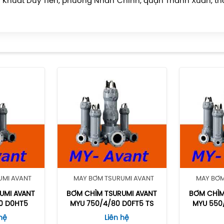
ường Khuất Duy Tiến, phường Nhân Chính, quận Thanh Xuân, t
UMI AVANT
MÁY BƠM TSURUMI AVANT
MÁY BƠM
UMI AVANT
BƠM CHÌM TSURUMI AVANT
BƠM CHÌ
0 D0HT5
MYU 750/4/80 D0FT5 TS
MYU 550
hệ
Liên hệ