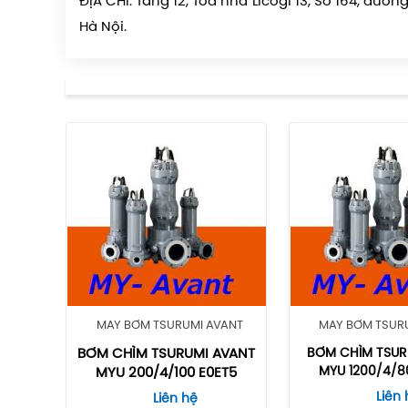
ĐỊA CHỈ: Tầng 12, Tòa nhà Licogi 13, Số 164, đ
Hà Nội.
MÁY BƠM TSURUMI AVANT
MÁY BƠM TSUR
BƠM CHÌM TSURUMI AVANT
BƠM CHÌM TSUR
MYU 1200/4/8
MYU 200/4/100 E0ET5
Liên 
Liên hệ