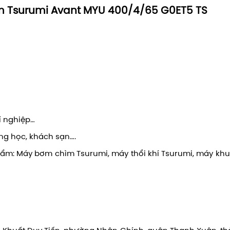
 Tsurumi Avant MYU 400/4/65 G0ET5 TS
í nghiệp…
ờng học, khách sạn….
ẩm: Máy bơm chìm Tsurumi, máy thổi khí Tsurumi, máy kh