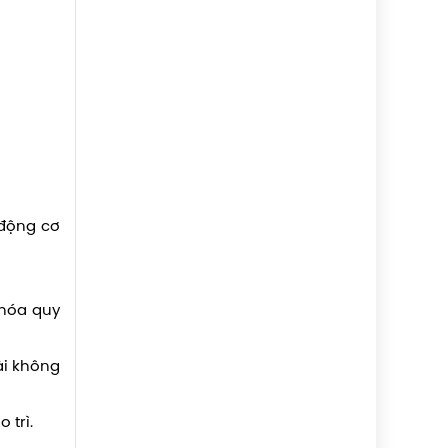
 động cơ
 hóa quy
ài không
 trì.