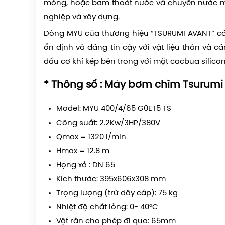
móng, hoặc bơm thoát nước và chuyển nước mư
nghiệp và xây dựng.
Dòng MYU của thương hiệu “TSURUMI AVANT” c
ổn định và đáng tin cậy với vật liệu thân và c
dấu cơ khí kép bên trong với mặt cacbua silic
* Thông số : Máy bơm chìm Tsuru
Model: MYU 400/4/65 G0ET5 TS
Công suất: 2.2Kw/3HP/380V
Qmax = 1320 l/min
Hmax = 12.8 m
Họng xả : DN 65
Kích thước: 395x606x308 mm
Trọng lượng (trừ dây cáp): 75 kg
Nhiệt độ chất lỏng: 0- 40°C
Vật rắn cho phép đi qua: 65mm