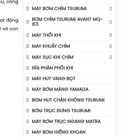
cư, công
Phao Điện Tsurumi-Nhật
Bình Tích Áp VAREM
MÁY BƠM CHÌM TSURUMI
Bình Tích Áp Thể Tích
MÁY BƠM TSURUMI UNIVERSE
BƠM CHÌM TSURUMI AVANT MQ-
oạt động
Phụ Kiện Bình Tích Áp
IE3
MÁY BƠM TSURUMI AVANT
1 và con
BÌNH GIÃN NỞ AQUAFILL
Máy Bơm Tsurumi Avant MQU
MÁY THỔI KHÍ
Máy Bơm Tsurumi Avant MQC
Máy Thổi Khí Con Sò GOORUI
MÁY KHUẤY CHÌM
Máy Bơm Tsurumi Avant MQB
Máy Thổi Khí Tsurumi
MÁY KHUẤY CHÌM TSURUMI ĐỘNG CƠ
MÁY SỤC KHÍ CHÌM
Máy Bơm Tsurumi Avant MQS
AVANT IE3
Máy Thổi Khí Wakuras
Máy Sục Khí Chìm Tsurumi Ber
ĐĨA PHÂN PHỐI KHÍ
Máy Bơm Tsurumi Avant MQG
Máy Khuấy Chìm Tsurumi
Máy Thổi Khí Công Suất
Máy Sục Khí Chìm Tsurumi TRN
Phụ Kiện Bơm Tsurumi
MÁY HÚT VÁNG BỌT
Máy Thổi Khí Turbo
MÁY BƠM MÀNG YAMADA
BƠM HÚT CHÂN KHÔNG TSURUMI
BƠM TRỤC ĐỨNG TSURUMI
MÁY BƠM TRỤC NGANG MATRA
MÁY BƠM GIẾNG KHOAN