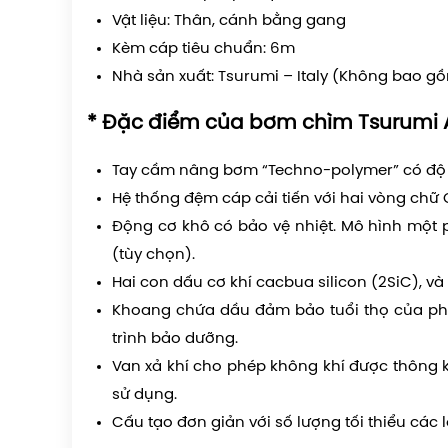
Vật liệu: Thân, cánh bằng gang
Kèm cáp tiêu chuẩn: 6m
Nhà sản xuất: Tsurumi – Italy (Không bao g
* Đặc điểm của bơm chìm Tsurumi 
Tay cầm nâng bơm “Techno-polymer” có độ
Hệ thống đệm cáp cải tiến với hai vòng chữ 
Động cơ khô có bảo vệ nhiệt. Mô hình một p
(tùy chọn).
Hai con dấu cơ khí cacbua silicon (2SiC), và 
Khoang chứa dầu đảm bảo tuổi thọ của phớt
trình bảo dưỡng.
Van xả khí cho phép không khí được thông 
sử dụng.
Cấu tạo đơn giản với số lượng tối thiểu các l