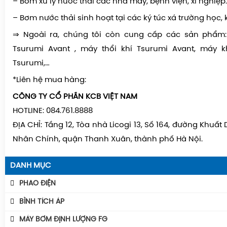
– Bơm xử lý nước thải các nhà máy, bệnh viện, xí nghiệp
– Bơm nước thải sinh hoạt tại các ký túc xá trường học,
⇒ Ngoài ra, chúng tôi còn cung cấp các sản phẩm:
Tsurumi Avant , máy thổi khí Tsurumi Avant,
máy k
Tsurumi
,…
*Liên hệ mua hàng:
CÔNG TY CỔ PHẦN KCB VIỆT NAM
HOTLINE: 084.761.8888
ĐỊA CHỈ: Tầng 12, Tòa nhà Licogi 13, Số 164, đường Khuất
Nhân Chính, quận Thanh Xuân, thành phố Hà Nội.
DANH MỤC
PHAO ĐIỆN
Phao Báo Mức
BÌNH TÍCH ÁP
Phao Điện Tecno- Italy
Bình Tích Áp Aquafill
MÁY BƠM ĐỊNH LƯỢNG FG