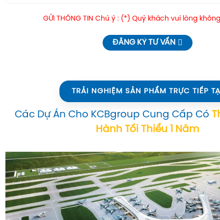
GỬI THÔNG TIN Chú ý : (*) Quý khách vui lòng không
ĐĂNG KÝ TƯ VẤN
TRẢI NGHIỆM SẢN PHẨM TRỰC TIẾP TẠ
Các Dự Án Cho KCBgroup Cung Cấp Có
T
Hành Tối Thiểu 1 Năm