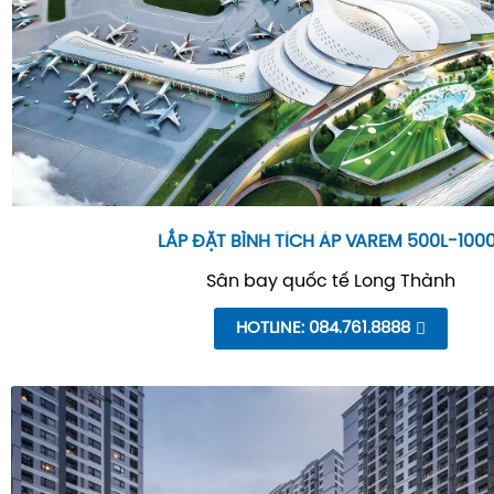
LẮP ĐẶT BÌNH TÍCH ÁP VAREM 500L-100
Sân bay quốc tế Long Thành
HOTLINE: 084.761.8888