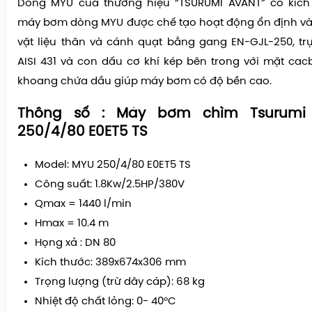
Dòng MYU của thương hiệu “TSURUMI AVANT” có kích
máy bơm dòng MYU được chế tạo hoạt động ổn định và 
vật liệu thân và cánh quạt bằng gang EN-GJL-250, tr
AISI 431 và con dấu cơ khí kép bên trong với mặt cacb
khoang chứa dầu giúp máy bơm có độ bền cao.
Thông số : Máy bơm chìm Tsurum
250/4/80 E0ET5 TS
Model: MYU 250/4/80 E0ET5 TS
Công suất: 1.8Kw/2.5HP/380V
Qmax = 1440 l/min
Hmax = 10.4 m
Họng xả : DN 80
Kích thước: 389x674x306 mm
Trọng lượng (trừ dây cáp): 68 kg
Nhiệt độ chất lỏng: 0- 40°C