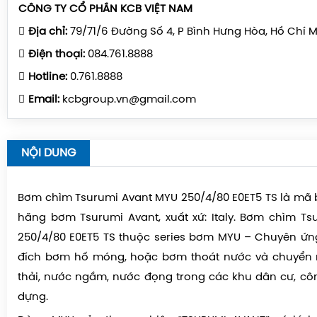
CÔNG TY CỔ PHẦN KCB VIỆT NAM
Địa chỉ:
79/71/6 Đường Số 4, P Bình Hưng Hòa, Hồ Chí 
Điện thoại:
084.761.8888
Hotline:
0.761.8888
Email:
kcbgroup.vn@gmail.com
NỘI DUNG
Bơm chìm Tsurumi Avant MYU 250/4/80 E0ET5 TS
là mã 
hãng bơm Tsurumi Avant, xuất xứ: Italy. Bơm chìm T
250/4/80 E0ET5 TS thuộc series bơm MYU – Chuyên ứ
đích bơm hố móng, hoặc bơm thoát nước và chuyển
thải, nước ngầm, nước đọng trong các khu dân cư, cô
dựng.