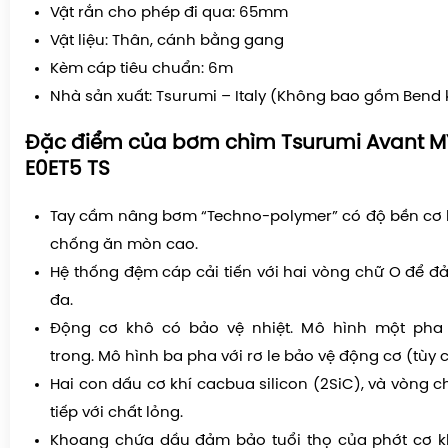
Vật rắn cho phép đi qua: 65mm
Vật liệu: Thân, cánh bằng gang
Kèm cáp tiêu chuẩn: 6m
Nhà sản xuất: Tsurumi – Italy (Không bao gồm Bend 
Đặc điểm của bơm chìm Tsurumi Avant 
E0ET5 TS
Tay cầm nâng bơm “Techno-polymer” có độ bền cơ 
chống ăn mòn cao.
Hệ thống đệm cáp cải tiến với hai vòng chữ O để đả
đa.
Động cơ khô có bảo vệ nhiệt. Mô hình một pha 
trong. Mô hình ba pha với rơ le bảo vệ động cơ (tùy 
Hai con dấu cơ khí cacbua silicon (2SiC), và vòng ch
tiếp với chất lỏng.
Khoang chứa dầu đảm bảo tuổi thọ của phớt cơ kh