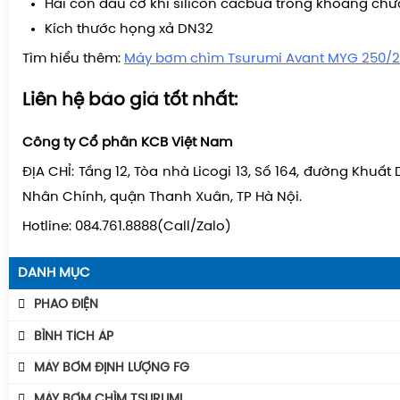
Hai con dấu cơ khí silicon cacbua trong khoang ch
Kích thước họng xả DN32
Tìm hiểu thêm:
Máy bơm chìm Tsurumi Avant MYG 250/
Liên hệ báo giá tốt nhất:
Công ty Cổ phần KCB Việt Nam
ĐỊA CHỈ:
Tầng 12, Tòa nhà Licogi 13, Số 164, đường Khuất
Nhân Chính, quận Thanh Xuân, TP Hà Nội.
Hotline: 084.761.8888(Call/Zalo)
DANH MỤC
PHAO ĐIỆN
Phao Báo Mức
BÌNH TÍCH ÁP
Phao Điện Tecno- Italy
Bình Tích Áp Aquafill
MÁY BƠM ĐỊNH LƯỢNG FG
Phao Điện Tsurumi-Nhật
Bình Tích Áp VAREM
MÁY BƠM CHÌM TSURUMI