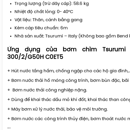
Trọng lượng (trừ dây cáp): 58.6 kg
Nhiệt độ chất lỏng: 0- 40°C
Vật liệu: Thân, cánh bằng gang
Kèm cáp tiêu chuẩn: 6m
Nhà sản xuất: Tsurumi – Italy (Không bao gồm Bend 
Ứng dụng của bơm chìm Tsurumi
300/2/G50H C0ET5
+ Hút nước tầng hầm, chống ngập cho các hộ gia đình,
+
Bơm nước thải hố móng
công trình, bơm bùn đặc, bãi
+ Bơm nước thải công nghiệp nặng.
+ Dùng để khai thác dầu mỏ khí đốt, khai thác than côn
+ Máy bơm xử lý nước thải, bảo vệ môi trường.
+ Bơm nước các công trình thủy điện, bơm thoát nước
….