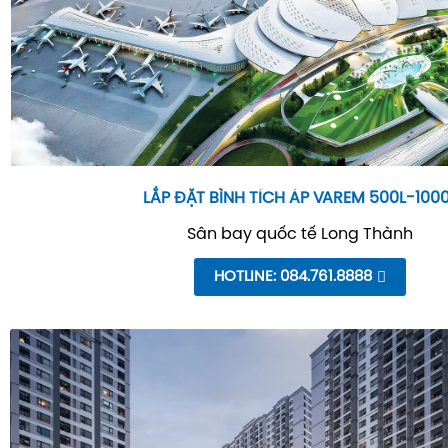
LẮP ĐẶT BÌNH TÍCH ÁP VAREM 500L-100
Sân bay quốc tế Long Thành
HOTLINE: 084.761.8888