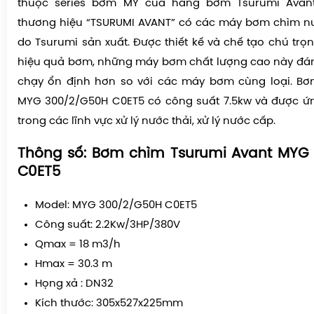
thuộc series bơm MY của hãng bơm Tsurumi Avan
thương hiệu “
TSURUMI AVANT
” có các máy bơm chìm nư
do Tsurumi sản xuất. Được thiết kế và chế tạo chú trọ
hiệu quả bơm, những máy bơm chất lượng cao này đán
chạy ổn định hơn so với các máy bơm cùng loại. Bơ
MYG 300/2/G50H C0ET5 có công suất 7.5kw và được ứn
trong các lĩnh vực xử lý nước thải, xử lý nước cấp.
Thông số
: Bơm chìm Tsurumi Avant MYG
C0ET5
Model: MYG 300/2/G50H C0ET5
Công suất: 2.2Kw/3HP/380V
Qmax = 18 m3/h
Hmax = 30.3 m
Họng xả : DN32
Kích thước: 305x527x225mm