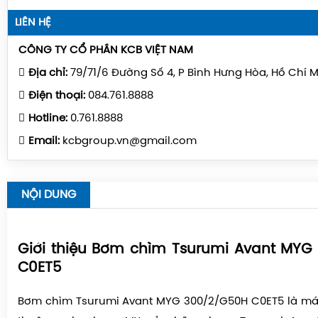
LIÊN HỆ
CÔNG TY CỔ PHẦN KCB VIỆT NAM
Địa chỉ:
79/71/6 Đường Số 4, P Bình Hưng Hòa, Hồ Chí 
Điện thoại:
084.761.8888
Hotline:
0.761.8888
Email:
kcbgroup.vn@gmail.com
NỘI DUNG
Giới thiệu Bơm chìm Tsurumi Avant MY
C0ET5
Bơm chìm Tsurumi Avant MYG 300/2/G50H C0ET5
là má