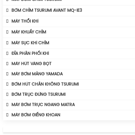
Bình Tích Áp Thể Tích
MÁY BƠM TSURUMI UNIVERSE
BƠM CHÌM TSURUMI AVANT MQ-IE3
Phụ Kiện Bình Tích Áp
MÁY BƠM TSURUMI AVANT
Máy Bơm Tsurumi Avant MQU
MÁY THỔI KHÍ
BÌNH GIÃN NỞ AQUAFILL
Máy Bơm Tsurumi Avant MQC
Máy Thổi Khí Con Sò GOORUI
MÁY KHUẤY CHÌM
Máy Bơm Tsurumi Avant MQB
Máy Thổi Khí Tsurumi
MÁY KHUẤY CHÌM TSURUMI ĐỘNG CƠ AVANT IE3
MÁY SỤC KHÍ CHÌM
Máy Bơm Tsurumi Avant MQS
Máy Thổi Khí Wakuras
Máy Khuấy Chìm Tsurumi
Máy Sục Khí Chìm Tsurumi Ber
ĐĨA PHÂN PHỐI KHÍ
Máy Bơm Tsurumi Avant MQG
Máy Thổi Khí Công Suất
Máy Sục Khí Chìm Tsurumi TRN
Phụ Kiện Bơm Tsurumi
MÁY HÚT VÁNG BỌT
Máy Thổi Khí Turbo
MÁY BƠM MÀNG YAMADA
BƠM HÚT CHÂN KHÔNG TSURUMI
BƠM TRỤC ĐỨNG TSURUMI
MÁY BƠM TRỤC NGANG MATRA
MÁY BƠM GIẾNG KHOAN