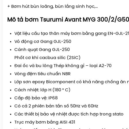
+ Bơm hút bùn loãng, bùn lắng sinh học,…
Mô tả
bơm Tsurumi Avant
MYG 300/2/G50
Vật liệu cấu tạo thân máy bơm bằng gang EN-GJL-
Vỏ động cơ Gang GJL-250
Cánh quạt Gang GJL-250
Phốt cơ khí cacbua silic (2SiC)
Đai ốc và bu lông Thép không gỉ – loại A2-70
Vòng đệm tiêu chuẩn NBR
Lớp sơn epoxy Bicomponent có khả năng chống ăn
Cách nhiệt: lớp H (180 ° C)
Cấp độ bảo vệ: IP68
Có cả 2 phiên bản tần số 50Hz và 60Hz
Các thiết bị bảo vệ nhiệt được tích hợp trong stato
Trục máy bơm bằng AISI 431