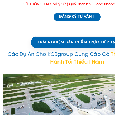
GỬI THÔNG TIN Chú ý : (*) Quý khách vui lòng không
ĐĂNG KÝ TƯ VẤN
TRẢI NGHIỆM SẢN PHẨM TRỰC TIẾP TẠ
Các Dự Án Cho KCBgroup Cung Cấp Có
T
Hành Tối Thiểu 1 Năm