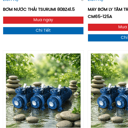
BƠM NƯỚC THẢI TSURUMI 80BZ41.5
MÁY BƠM LY TÂM 
CM65-125A
Mua ngay
Mua
Chi Tiết
Chi