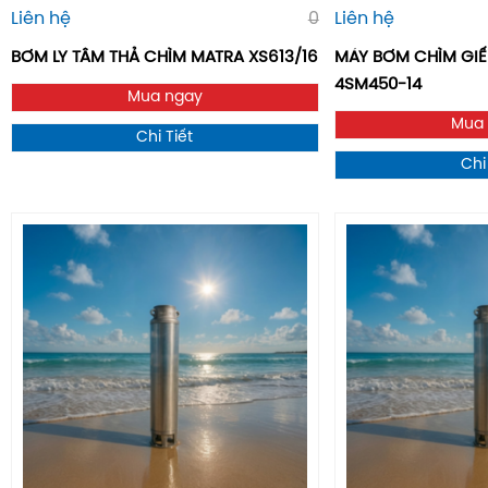
Liên hệ
0
Liên hệ
BƠM LY TÂM THẢ CHÌM MATRA XS613/16
MÁY BƠM CHÌM GIÊ
4SM450-14
Mua ngay
Mua
Chi Tiết
Chi