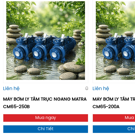
Liên hệ
0
Liên hệ
MÁY BƠM LY TÂM TRỤC NGANG MATRA
MÁY BƠM LY TÂM 
CM65-250B
CM65-200A
Mua ngay
Mua
Chi Tiết
Chi