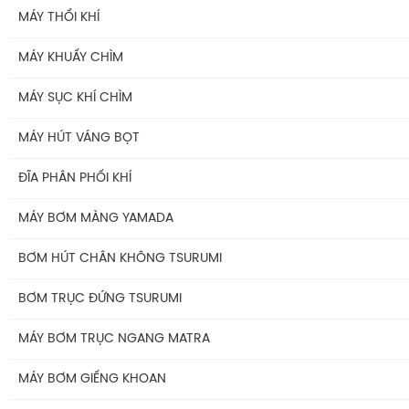
MÁY BƠM TSURUMI AVANT
Máy Bơm Tsurumi Avant MQU
MÁY THỔI KHÍ
BÌNH GIÃN NỞ AQUAFILL
Máy Bơm Tsurumi Avant MQC
Máy Thổi Khí Con Sò GOORUI
MÁY KHUẤY CHÌM
Máy Bơm Tsurumi Avant MQB
Máy Thổi Khí Tsurumi
MÁY KHUẤY CHÌM TSURUMI ĐỘNG CƠ AVANT IE3
MÁY SỤC KHÍ CHÌM
Máy Bơm Tsurumi Avant MQS
Máy Thổi Khí Wakuras
Máy Khuấy Chìm Tsurumi
Máy Sục Khí Chìm Tsurumi Ber
MÁY HÚT VÁNG BỌT
Máy Bơm Tsurumi Avant MQG
Máy Thổi Khí Công Suất
Máy Sục Khí Chìm Tsurumi TRN
ĐĨA PHÂN PHỐI KHÍ
Phụ Kiện Bơm Tsurumi
Máy Thổi Khí Turbo
MÁY BƠM MÀNG YAMADA
BƠM HÚT CHÂN KHÔNG TSURUMI
BƠM TRỤC ĐỨNG TSURUMI
MÁY BƠM TRỤC NGANG MATRA
MÁY BƠM GIẾNG KHOAN