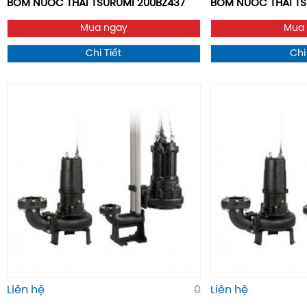
BƠM NƯỚC THẢI TSURUMI 200BZ437
BƠM NƯỚC THẢI T
Mua ngay
Mua
Chi Tiết
Chi
Liên hệ
0
Liên hệ