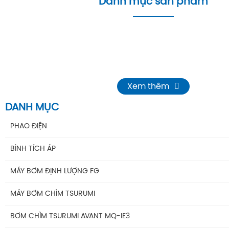
Danh mục sản phẩm
Xem thêm
DANH MỤC
PHAO ĐIỆN
Phao Báo Mức
BÌNH TÍCH ÁP
Phao Điện Tecno- Italy
Bình Tích Áp Aquafill
MÁY BƠM ĐỊNH LƯỢNG FG
Phao Điện Tsurumi-Nhật
Bình Tích Áp VAREM
MÁY BƠM CHÌM TSURUMI
Bình Tích Áp Thể Tích
MÁY BƠM TSURUMI UNIVERSE
BƠM CHÌM TSURUMI AVANT MQ-IE3
Phụ Kiện Bình Tích Áp