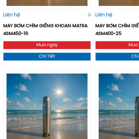
Liên hệ
0
Liên hệ
MÁY BƠM CHÌM GIẾNG KHOAN MATRA
MÁY BƠM CHÌM GIÊ
4SM450-16
4SM400-25
Mua ngay
Mua
Chi Tiết
Chi