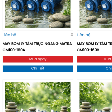
Liên hệ
0
Liên hệ
MÁY BƠM LY TÂM TRỤC NGANG MATRA
MÁY BƠM LY TÂM 
CM100-160A
CM100-160B
Mua ngay
Mua
Chi Tiết
Chi