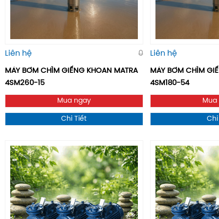
Liên hệ
0
Liên hệ
MÁY BƠM CHÌM GIẾNG KHOAN MATRA
MÁY BƠM CHÌM GIÊ
4SM260-15
4SM180-54
Mua ngay
Mua
Chi Tiết
Chi