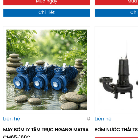
Mua ngay
Mua
Chi Tiết
Chi
Liên hệ
0
Liên hệ
MÁY BƠM LY TÂM TRỤC NGANG MATRA
BƠM NƯỚC THẢI T
CM65-160C