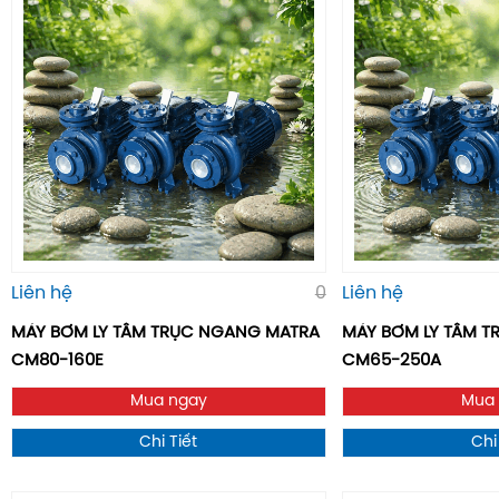
Liên hệ
0
Liên hệ
MÁY BƠM LY TÂM TRỤC NGANG MATRA
MÁY BƠM LY TÂM 
CM80-160E
CM65-250A
Mua ngay
Mua
Chi Tiết
Chi