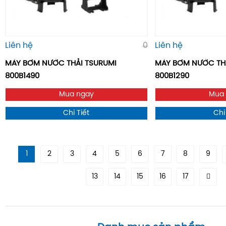
Liên hệ
0
Liên hệ
MÁY BƠM NƯỚC THẢI TSURUMI
MÁY BƠM NƯỚC TH
800B1490
800B1290
Mua ngay
Mua
Chi Tiết
Chi
1
2
3
4
5
6
7
8
9
13
14
15
16
17