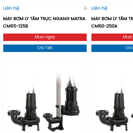
Liên hệ
0
Liên hệ
MÁY BƠM LY TÂM TRỤC NGANG MATRA
MÁY BƠM LY TÂM 
CM65-125B
CM50-250A
Mua ngay
Mua
Chi Tiết
Chi